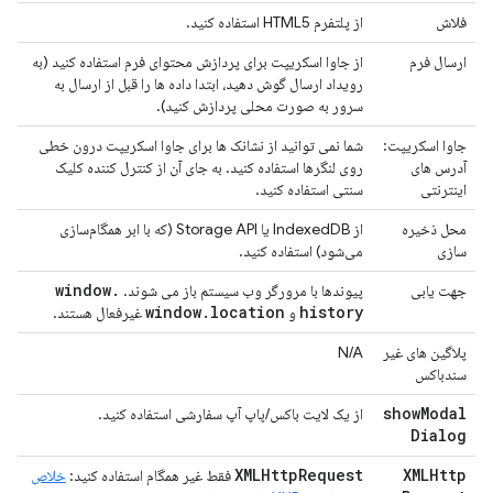
فلاش
از پلتفرم HTML5 استفاده کنید.
ارسال فرم
از جاوا اسکریپت برای پردازش محتوای فرم استفاده کنید (به
رویداد ارسال گوش دهید، ابتدا داده ها را قبل از ارسال به
سرور به صورت محلی پردازش کنید).
جاوا اسکریپت:
شما نمی توانید از نشانک ها برای جاوا اسکریپت درون خطی
آدرس های
روی لنگرها استفاده کنید. به جای آن از کنترل کننده کلیک
اینترنتی
سنتی استفاده کنید.
محل ذخیره
از IndexedDB یا Storage API (که با ابر همگام‌سازی
سازی
می‌شود) استفاده کنید.
window
.
جهت یابی
پیوندها با مرورگر وب سیستم باز می شوند.
window
.
location
history
و
غیرفعال هستند.
پلاگین های غیر
N/A
سندباکس
show
Modal
از یک لایت باکس/پاپ آپ سفارشی استفاده کنید.
Dialog
XMLHttp
Request
XMLHttp
فقط غیر همگام استفاده کنید:
خلاص