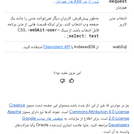
Request
شدن از شر XXR های همزمان
.
همزمان
انتخاب متن
به‌طور پیش‌فرض، کاربران دیگر نمی‌توانند متنی را مانند یک
کاربر
صفحه وب انتخاب کنند. برای اینکه قسمت هایی از متن برنامه
-webkit-user-
قابل انتخاب باشد، از سبک CSS،
select: text;
.
webSql
از IndexedDB یا
Filesystem API
استفاده کنید.
این مرور مفید بود؟
جز در مواردی که غیر از این ذکر شده باشد،‌محتوای این صفحه تحت مجوز
Creative
Commons Attribution 4.0 License
است. نمونه کدها نیز دارای مجوز
Apache
2.0 License
است. برای اطلاع از جزئیات، به
خطمشی‌های سایت Google
Developers‏
مراجعه کنید. جاوا علامت تجاری ثبت‌شده Oracle و/یا شرکت‌های
وابسته به آن است.