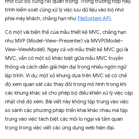
nhớ cục bộ cũng rất quan trọng. Trong trường hợp này,
trình kiểm soát cũng xử lý việc lưu dữ liệu vào bộ nhớ
phía máy khách, chẳng hạn như
FileSystem API
.
Có một vài biến thể của mẫu thiết kế MVC, chẳng hạn
như MVP (Model–View–Presenter) và MVVP(Model–
View–ViewModel). Ngay cả với mẫu thiết kế MVC gọi là
MVC, vẫn có một số khác biệt giữa mẫu MVC truyền
thống và cách diễn giải hiện đại trong nhiều ngôn ngữ
lập trình. Ví dụ: một số khung dựa trên MVC sẽ có chế
độ xem quan sát các thay đổi trong mô hình trong khi
các khung khác sẽ cho phép bộ điều khiển xử lý việc cập
nhật chế độ xem. Bài viết này không tập trung vào việc
so sánh các phương pháp triển khai khác nhau mà tập
trung vào việc tách biệt các mối lo ngại và tầm quan
trọng trong việc viết các ứng dụng web hiện đại.