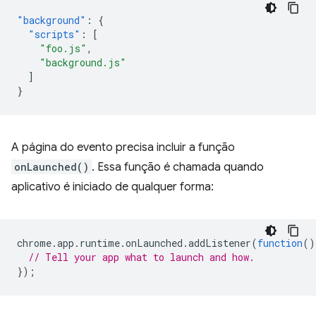
"background"
:
{
"scripts"
:
[
"foo.js"
,
"background.js"
]
}
A página do evento precisa incluir a função
onLaunched()
. Essa função é chamada quando
aplicativo é iniciado de qualquer forma:
chrome
.
app
.
runtime
.
onLaunched
.
addListener
(
function
()
// Tell your app what to launch and how.
});