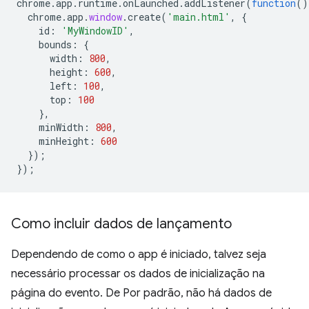
chrome
.
app
.
runtime
.
onLaunched
.
addListener
(
function
()
chrome
.
app
.
window
.
create
(
'main.html'
,
{
id
:
'MyWindowID'
,
bounds
:
{
width
:
800
,
height
:
600
,
left
:
100
,
top
:
100
},
minWidth
:
800
,
minHeight
:
600
});
});
Como incluir dados de lançamento
Dependendo de como o app é iniciado, talvez seja
necessário processar os dados de inicialização na
página do evento. De Por padrão, não há dados de