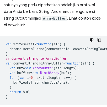
satunya yang perlu diperhatikan adalah jika protokol
data Anda berbasis String, Anda harus mengonversi
string output menjadi
ArrayBuffer
. Lihat contoh kode
di bawah ini:
var
writeSerial
=
function
(
str
)
{
chrome
.
serial
.
send
(
connectionId
,
convertStringToAr
}
// Convert string to ArrayBuffer
var
convertStringToArrayBuffer
=
function
(
str
)
{
var
buf
=
new
ArrayBuffer
(
str
.
length
);
var
bufView
=
new
Uint8Array
(
buf
);
for
(
var
i
=
0
;
i<str
.
length
;
i
++
)
{
bufView
[
i
]
=
str
.
charCodeAt
(
i
);
}
return
buf
;
}