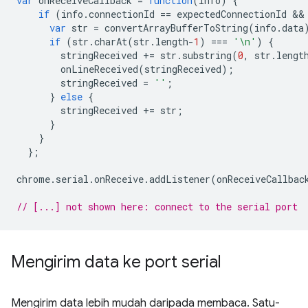
var
onReceiveCallback
=
function
(
info
)
{
if
(
info
.
connectionId
==
expectedConnectionId
 &&
var
str
=
convertArrayBufferToString
(
info
.
data
if
(
str
.
charAt
(
str
.
length
-
1
)
===
'\n'
)
{
stringReceived
+=
str
.
substring
(
0
,
str
.
lengt
onLineReceived
(
stringReceived
);
stringReceived
=
''
;
}
else
{
stringReceived
+=
str
;
}
}
};
chrome
.
serial
.
onReceive
.
addListener
(
onReceiveCallbac
// [...] not shown here: connect to the serial port
Mengirim data ke port serial
Mengirim data lebih mudah daripada membaca. Satu-