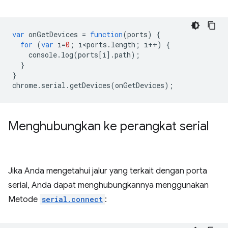
var
onGetDevices
=
function
(
ports
)
{
for
(
var
i
=
0
;
i<ports
.
length
;
i
++
)
{
console
.
log
(
ports
[
i
].
path
);
}
}
chrome
.
serial
.
getDevices
(
onGetDevices
);
Menghubungkan ke perangkat serial
Jika Anda mengetahui jalur yang terkait dengan porta
serial, Anda dapat menghubungkannya menggunakan
Metode
serial.connect
: