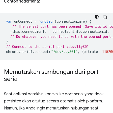
Contoh sederhana:
var
onConnect
=
function
(
connectionInfo
)
{
// The serial port has been opened. Save its id t
_this
.
connectionId
=
connectionInfo
.
connectionId
;
// Do whatever you need to do with the opened port.
}
// Connect to the serial port /dev/ttyS01
chrome
.
serial
.
connect
(
"/dev/ttyS01"
,
{
bitrate
:
11520
Memutuskan sambungan dari port
serial
Saat aplikasi berakhir, koneksi ke port serial yang tidak
persisten akan ditutup secara otomatis oleh platform.
Namun, jika Anda ingin memutuskan hubungan saat