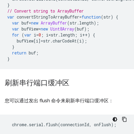
}
// Convert string to ArrayBuffer
var
convertStringToArrayBuffer
=
function
(
str
)
{
var
buf
=
new
ArrayBuffer
(
str
.
length
);
var
bufView
=
new
Uint8Array
(
buf
);
for
(
var
i
=
0
;
i<str
.
length
;
i
++
)
{
bufView
[
i
]
=
str
.
charCodeAt
(
i
);
}
return
buf
;
}
刷新串行端口缓冲区
您可以通过发出 flush 命令来刷新串行端口缓冲区：
chrome
.
serial
.
flush
(
connectionId
,
onFlush
);