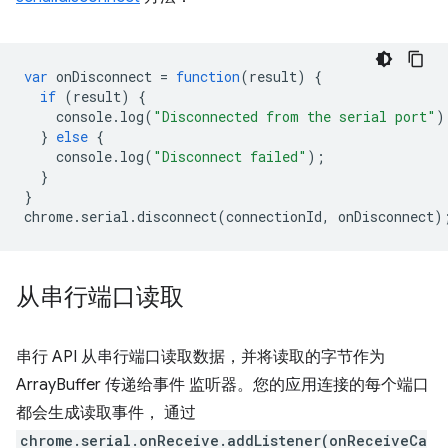
var
onDisconnect
=
function
(
result
)
{
if
(
result
)
{
console
.
log
(
"Disconnected from the serial port"
)
}
else
{
console
.
log
(
"Disconnect failed"
);
}
}
chrome
.
serial
.
disconnect
(
connectionId
,
onDisconnect
)
从串行端口读取
串行 API 从串行端口读取数据，并将读取的字节作为
ArrayBuffer 传递给事件 监听器。您的应用连接的每个端口
都会生成读取事件， 通过
chrome.serial.onReceive.addListener(onReceiveCa