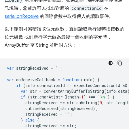
llback)
新增的事件監聽器。如果您是 同時連線至多個通
訊埠時，您或許可以找出對應的
connectionId
在
serial.onReceive
的回呼參數中取得傳入的讀取事件。
以下範例可累積讀取位元組數，直到讀取新行後轉換接收的
位元組數 找到新行字元做為最後一個收到的字元時，
ArrayBuffer 至 String 並呼叫方法：
var
stringReceived
=
''
;
var
onReceiveCallback
=
function
(
info
)
{
if
(
info
.
connectionId
==
expectedConnectionId
 &&
var
str
=
convertArrayBufferToString
(
info
.
data
if
(
str
.
charAt
(
str
.
length
-
1
)
===
'\n'
)
{
stringReceived
+=
str
.
substring
(
0
,
str
.
lengt
onLineReceived
(
stringReceived
);
stringReceived
=
''
;
}
else
{
stringReceived
+=
str
;