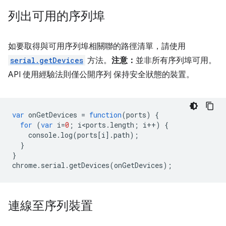
列出可用的序列埠
如要取得與可用序列埠相關聯的路徑清單，請使用
serial.getDevices
方法。
注意：
並非所有序列埠可用。
API 使用經驗法則僅公開序列 保持安全狀態的裝置。
var
onGetDevices
=
function
(
ports
)
{
for
(
var
i
=
0
;
i<ports
.
length
;
i
++
)
{
console
.
log
(
ports
[
i
].
path
);
}
}
chrome
.
serial
.
getDevices
(
onGetDevices
);
連線至序列裝置