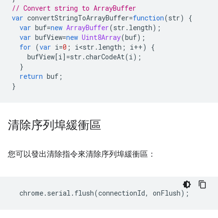
// Convert string to ArrayBuffer
var
convertStringToArrayBuffer
=
function
(
str
)
{
var
buf
=
new
ArrayBuffer
(
str
.
length
);
var
bufView
=
new
Uint8Array
(
buf
);
for
(
var
i
=
0
;
i<str
.
length
;
i
++
)
{
bufView
[
i
]
=
str
.
charCodeAt
(
i
);
}
return
buf
;
}
清除序列埠緩衝區
您可以發出清除指令來清除序列埠緩衝區：
chrome
.
serial
.
flush
(
connectionId
,
onFlush
);