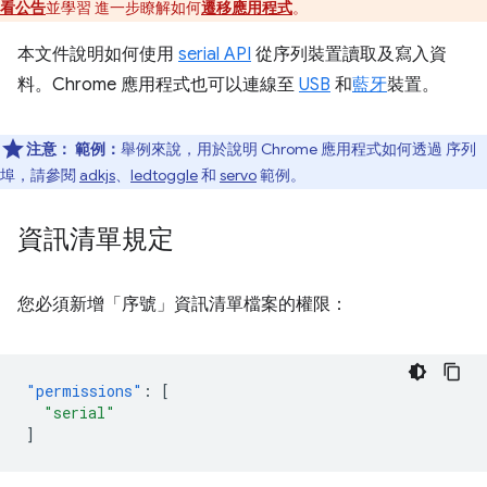
看公告
並學習 進一步瞭解如何
遷移應用程式
。
本文件說明如何使用
serial API
從序列裝置讀取及寫入資
料。Chrome 應用程式也可以連線至
USB
和
藍牙
裝置。
注意：
範例：
舉例來說，用於說明 Chrome 應用程式如何透過 序列
埠，請參閱
adkjs
、
ledtoggle
和
servo
範例。
資訊清單規定
您必須新增「序號」資訊清單檔案的權限：
"permissions"
:
[
"serial"
]