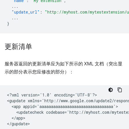
"name"
:
"My extension"
,
...
"update_url"
:
"http://myhost.com/mytestextension/
...
}
更新清单
服务器返回的更新清单应为如下所示的 XML 文档（突出显
示的部分表示您应修改的部分）：
<?xml
version='1.0'
encoding='UTF-8'?>

<gupdate
xmlns='http://www.google.com/update2/respon
<app
<updatecheck
codebase='http://myhost.com/myteste
</app>
