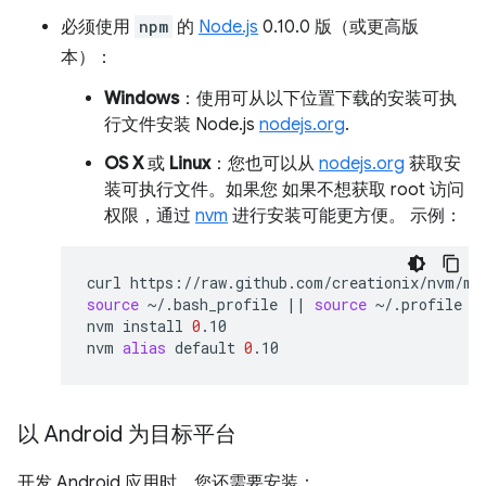
必须使用
npm
的
Node.js
0.10.0 版（或更高版
本）：
Windows
：使用可从以下位置下载的安装可执
行文件安装 Node.js
nodejs.org
.
OS X
或
Linux
：您也可以从
nodejs.org
获取安
装可执行文件。如果您 如果不想获取 root 访问
权限，通过
nvm
进行安装可能更方便。 示例：
curl
https://raw.github.com/creationix/nvm/ma
source
~/.bash_profile
||
source
~/.profile
|
nvm
install
0
.10

nvm
alias
default
0
以 Android 为目标平台
开发 Android 应用时，您还需要安装：