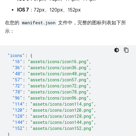
iOS 7
：72px、120px、152px
在您的
manifest.json
文件中，完整的图标列表如下所
示：
"icons"
:
{
"16"
:
"assets/icons/icon16.png"
,
"36"
:
"assets/icons/icon36.png"
,
"48"
:
"assets/icons/icon48.png"
,
"57"
:
"assets/icons/icon57.png"
,
"72"
:
"assets/icons/icon72.png"
,
"78"
:
"assets/icons/icon78.png"
,
"96"
:
"assets/icons/icon96.png"
,
"114"
:
"assets/icons/icon114.png"
,
"120"
:
"assets/icons/icon120.png"
,
"128"
:
"assets/icons/icon128.png"
,
"144"
:
"assets/icons/icon144.png"
,
"152"
:
"assets/icons/icon152.png"
}