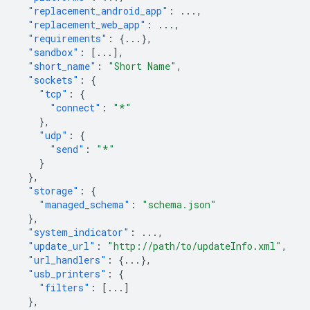
"replacement_android_app"
:
...
,
"replacement_web_app"
:
...
,
"requirements"
:
{
...
},
"sandbox"
:
[
...
],
"short_name"
:
"Short Name"
,
"sockets"
:
{
"tcp"
:
{
"connect"
:
"*"
},
"udp"
:
{
"send"
:
"*"
}
},
"storage"
:
{
"managed_schema"
:
"schema.json"
},
"system_indicator"
:
...
,
"update_url"
:
"http://path/to/updateInfo.xml"
,
"url_handlers"
:
{
...
},
"usb_printers"
:
{
"filters"
:
[
...
]
},