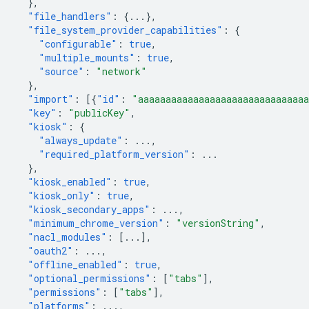
},
"file_handlers"
:
{
...
},
"file_system_provider_capabilities"
:
{
"configurable"
:
true
,
"multiple_mounts"
:
true
,
"source"
:
"network"
},
"import"
:
[{
"id"
:
"aaaaaaaaaaaaaaaaaaaaaaaaaaaaaa
"key"
:
"publicKey"
,
"kiosk"
:
{
"always_update"
:
...
,
"required_platform_version"
:
...
},
"kiosk_enabled"
:
true
,
"kiosk_only"
:
true
,
"kiosk_secondary_apps"
:
...
,
"minimum_chrome_version"
:
"versionString"
,
"nacl_modules"
:
[
...
],
"oauth2"
:
...
,
"offline_enabled"
:
true
,
"optional_permissions"
:
[
"tabs"
],
"permissions"
:
[
"tabs"
],
"platforms"
:
...
,