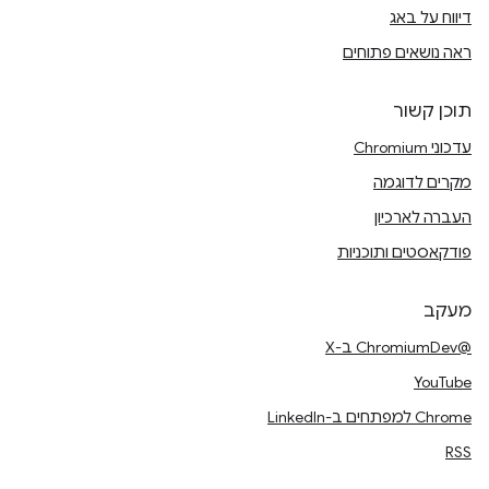
דיווח על באג
ראה נושאים פתוחים
תוכן קשור
עדכוני Chromium
מקרים לדוגמה
העברה לארכיון
פודקאסטים ותוכניות
מעקב
@ChromiumDev ב-X
YouTube
Chrome למפתחים ב-LinkedIn
RSS