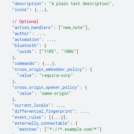
"description"
:
"A plain text description"
,
"icons"
:
{
...
},
// Optional
"action_handlers"
:
[
"new_note"
],
"author"
:
...
,
"automation"
:
...
,
"bluetooth"
:
{
"uuids"
:
[
"1105"
,
"1006"
]
},
"commands"
:
{
...
},
"cross_origin_embedder_policy"
:
{
"value"
:
"require-corp"
},
"cross_origin_opener_policy"
:
{
"value"
:
"same-origin"
},
"current_locale"
:
...
,
"differential_fingerprint"
:
...
,
"event_rules"
:
[{
...
}],
"externally_connectable"
:
{
"matches"
:
[
"*://*.example.com/*"
]