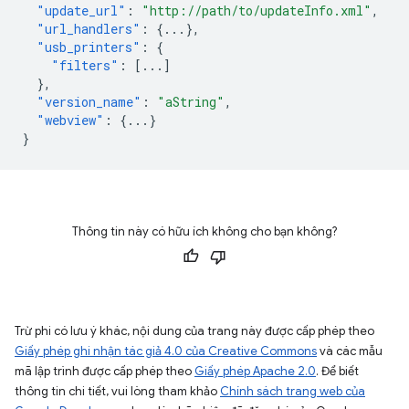
"update_url"
:
"http://path/to/updateInfo.xml"
,
"url_handlers"
:
{
...
},
"usb_printers"
:
{
"filters"
:
[
...
]
},
"version_name"
:
"aString"
,
"webview"
:
{
...
}
}
Thông tin này có hữu ích không cho bạn không?
Trừ phi có lưu ý khác, nội dung của trang này được cấp phép theo
Giấy phép ghi nhận tác giả 4.0 của Creative Commons
và các mẫu
mã lập trình được cấp phép theo
Giấy phép Apache 2.0
. Để biết
thông tin chi tiết, vui lòng tham khảo
Chính sách trang web của