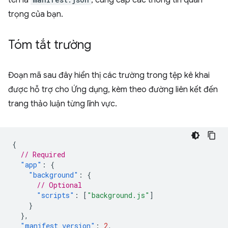
tên là
, cung cấp các thông tin quan
trọng của bạn.
Tóm tắt trường
Đoạn mã sau đây hiển thị các trường trong tệp kê khai
được hỗ trợ cho Ứng dụng, kèm theo đường liên kết đến
trang thảo luận từng lĩnh vực.
{
// Required
"app"
:
{
"background"
:
{
// Optional
"scripts"
:
[
"background.js"
]
}
},
"manifest_version"
:
2
,