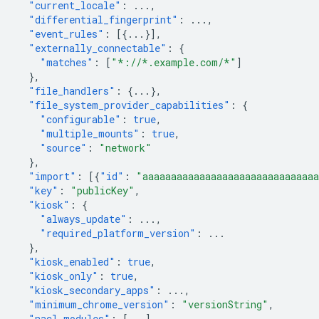
"current_locale"
:
...
,
"differential_fingerprint"
:
...
,
"event_rules"
:
[{
...
}],
"externally_connectable"
:
{
"matches"
:
[
"*://*.example.com/*"
]
},
"file_handlers"
:
{
...
},
"file_system_provider_capabilities"
:
{
"configurable"
:
true
,
"multiple_mounts"
:
true
,
"source"
:
"network"
},
"import"
:
[{
"id"
:
"aaaaaaaaaaaaaaaaaaaaaaaaaaaaaa
"key"
:
"publicKey"
,
"kiosk"
:
{
"always_update"
:
...
,
"required_platform_version"
:
...
},
"kiosk_enabled"
:
true
,
"kiosk_only"
:
true
,
"kiosk_secondary_apps"
:
...
,
"minimum_chrome_version"
:
"versionString"
,
"nacl_modules"
:
[
...
],