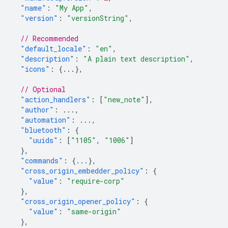
"name"
:
"My App"
,
"version"
:
"versionString"
,
// Recommended
"default_locale"
:
"en"
,
"description"
:
"A plain text description"
,
"icons"
:
{
...
},
// Optional
"action_handlers"
:
[
"new_note"
],
"author"
:
...
,
"automation"
:
...
,
"bluetooth"
:
{
"uuids"
:
[
"1105"
,
"1006"
]
},
"commands"
:
{
...
},
"cross_origin_embedder_policy"
:
{
"value"
:
"require-corp"
},
"cross_origin_opener_policy"
:
{
"value"
:
"same-origin"
},