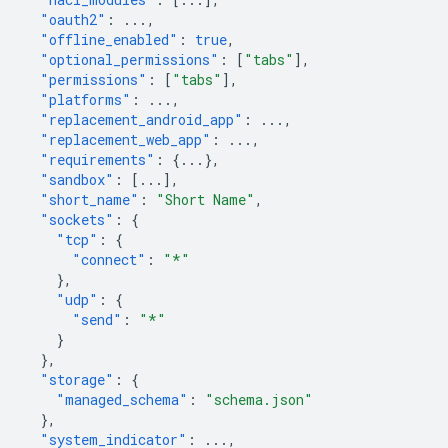
"oauth2"
:
...
,
"offline_enabled"
:
true
,
"optional_permissions"
:
[
"tabs"
],
"permissions"
:
[
"tabs"
],
"platforms"
:
...
,
"replacement_android_app"
:
...
,
"replacement_web_app"
:
...
,
"requirements"
:
{
...
},
"sandbox"
:
[
...
],
"short_name"
:
"Short Name"
,
"sockets"
:
{
"tcp"
:
{
"connect"
:
"*"
},
"udp"
:
{
"send"
:
"*"
}
},
"storage"
:
{
"managed_schema"
:
"schema.json"
},
"system_indicator"
:
...
,