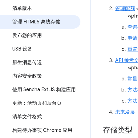
清单版本
管理配额
<
</ph
管理 HTML5 离线存储
查询
发布您的应用
申请
USB 设备
重置
API 参考
原生消息传递
</ph
内容安全政策
常量
使用 Sencha Ext JS 构建应用
方法
方法
更新：活动页和后台页
未来发展
清单文件格式
存储类型
构建待办事项 Chrome 应用