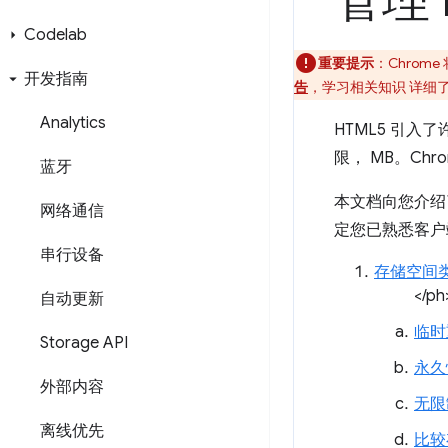
管理 
Codelab
重要提示
：Chrom
开发指南
告
，学习相关知识 详细
Analytics
HTML5 引
限， MB。Ch
蓝牙
本文档向您介绍了
网络通信
定您已熟悉客户
串行设备
存储空间
</ph
自动更新
临时
Storage API
永久
外部内容
无限
离线优先
比较