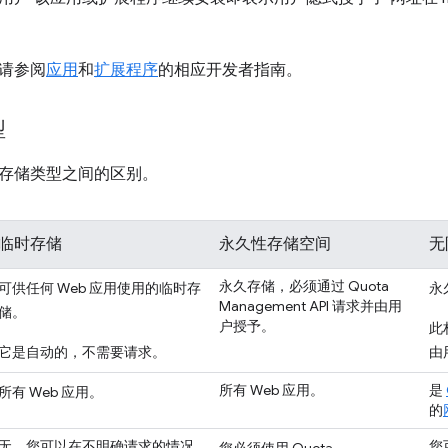
请参阅
应用
和
扩展程序
的相应开发者指南。
型
存储类型之间的区别。
临时存储
永久性存储空间
无
永久存储，必须通过 Quota
可供任何 Web 应用使用的临时存
永
Management API 请求并由用
储。
户授予。
此
它是自动的，不需要请求。
由
所有 Web 应用。
是
所有 Web 应用。
的
无。您可以在不明确请求的情况
您