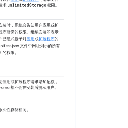
unlimited
Storage
请求
权限。
安装时，系统会告知用户应用或扩
程序所需的权限。继续安装即表示
户已隐式授予对
应用
或
扩展程序
的
anifest.json 文件中网址列示的所有
面的权限。
论应用或扩展程序请求增加配额，
hrome 都不会在安装后提示用户。
永久性存储相同。