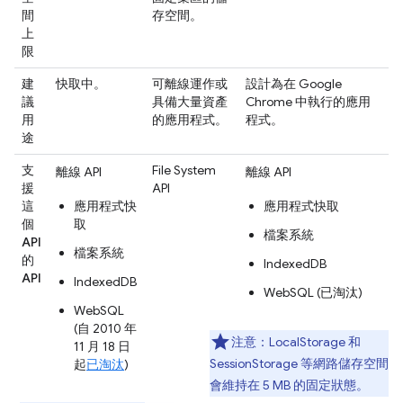
間
存空間。
上
限
建
快取中。
可離線運作或
設計為在 Google
議
具備大量資產
Chrome 中執行的應用
用
的應用程式。
程式。
途
支
File System
離線 API
離線 API
援
API
這
應用程式快
應用程式快取
個
取
檔案系統
API
檔案系統
的
IndexedDB
API
IndexedDB
WebSQL (已淘汰)
WebSQL
(自 2010 年
注意：
LocalStorage 和
11 月 18 日
SessionStorage 等網路儲存空間 AP
起
已淘汰
)
會維持在 5 MB 的固定狀態。