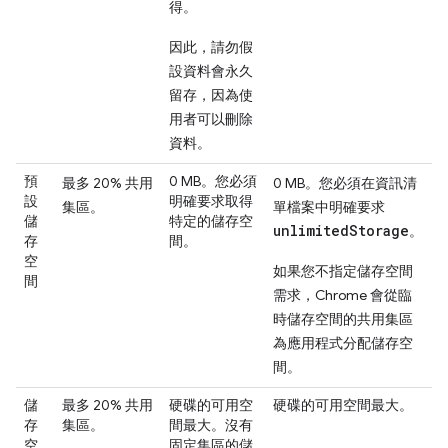
得。
因此，請勿假
設資料會永久
留存，因為使
用者可以刪除
資料。
預
0 MB。您必須
最多 20% 共用
0 MB。您必須在資訊清
設
明確要求取得
集區。
單檔案中明確要求
儲
特定的儲存空
unlimitedStorage
。
存
間。
空
如果您不指定儲存空間
間
需求，Chrome 會從臨
時儲存空間的共用集區
為應用程式分配儲存空
間。
儲
最多 20% 共用
硬碟的可用空
硬碟的可用空間最大。
存
集區。
間最大。沒有
空
固定集區的儲