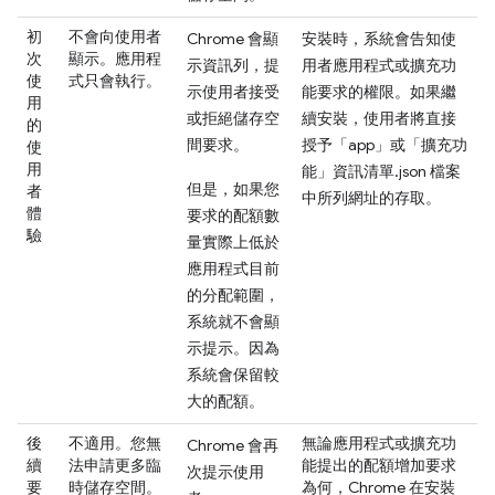
初
不會向使用者
Chrome 會顯
安裝時，系統會告知使
次
顯示。應用程
示資訊列，提
用者應用程式或擴充功
使
式只會執行。
示使用者接受
能要求的權限。如果繼
用
或拒絕儲存空
續安裝，使用者將直接
的
間要求。
授予「app」或「擴充功
使
用
能」資訊清單.json 檔案
但是，如果您
者
中所列網址的存取。
體
要求的配額數
驗
量實際上低於
應用程式目前
的分配範圍，
系統就不會顯
示提示。因為
系統會保留較
大的配額。
後
不適用。您無
無論應用程式或擴充功
Chrome 會再
續
法申請更多臨
能提出的配額增加要求
次提示使用
要
時儲存空間。
為何，Chrome 在安裝