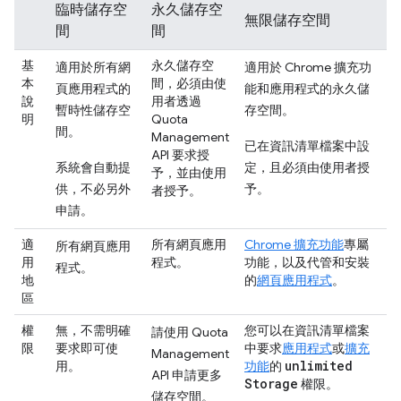
臨時儲存空
永久儲存空
無限儲存空間
間
間
基
永久儲存空
適用於所有網
適用於 Chrome 擴充功
本
間，必須由使
頁應用程式的
能和應用程式的永久儲
說
用者透過
暫時性儲存空
存空間。
明
Quota
間。
Management
已在資訊清單檔案中設
API 要求授
系統會自動提
定，且必須由使用者授
予，並由使用
供，不必另外
予。
者授予。
申請。
適
所有網頁應用
Chrome 擴充功能
專屬
所有網頁應用
用
程式。
功能，以及代管和安裝
程式。
地
的
網頁應用程式
。
區
權
無，不需明確
您可以在資訊清單檔案
請使用 Quota
限
要求即可使
中要求
應用程式
或
擴充
Management
unlimited
用。
功能
的
API 申請更多
Storage
權限。
儲存空間。