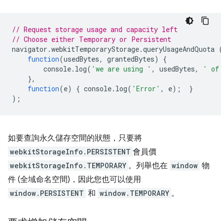
// Request storage usage and capacity left
// Choose either Temporary or Persistent
navigator
.
webkitTemporaryStorage
.
queryUsageAndQuota
function
(
usedBytes
,
grantedBytes
)
{
console
.
log
(
'we are using '
,
usedBytes
,
' of
},
function
(
e
)
{
console
.
log
(
'Error'
,
e
);
}
);
如要查詢永久儲存空間的狀態，只要將
webkitStorageInfo.PERSISTENT
會員價
webkitStorageInfo.TEMPORARY
。列舉也在
window
物
件 (全域命名空間)，因此您也可以使用
window.PERSISTENT
和
window.TEMPORARY
。