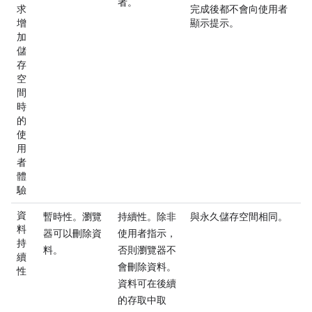
者。
求
完成後都不會向使用者
增
顯示提示。
加
儲
存
空
間
時
的
使
用
者
體
驗
資
暫時性。瀏覽
持續性。除非
與永久儲存空間相同。
料
器可以刪除資
使用者指示，
持
料。
否則瀏覽器不
續
會刪除資料。
性
資料可在後續
的存取中取