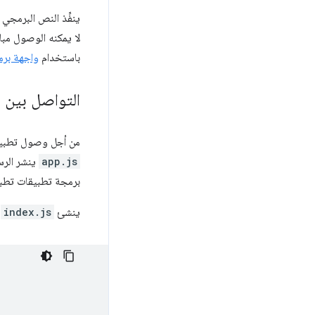
ينفِّذ النص البرمجي
لا يمكنه الوصول مباشرةً إ
باستخدام
واجهة برمجة تطبيقات
التواصل بين ا
من أجل وصول تطبيق مشغّل الوسائط إل
app.js
ينشر الرس
برمجة تطبيقات تطبيقات e
ينشئ
index.js
إ