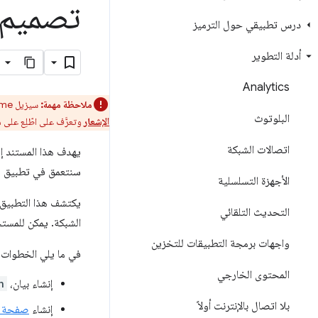
تصميم تطب
درس تطبيقي حول الترميز
أدلة التطوير
Analytics
ملاحظة مهمة:
سيزيل Chrome دعم تطبيقات Chrome على جميع الأنظمة الأساسية. متصفح Chrome سيستمر "سوق Chrome الإلكتروني" في إتاحة الإضافات.
البلوتوث
الإشعار
وتعرَّف على اطّلِع على
اتصالات الشبكة
يهدف هذا المستند إلى مس
سنتعمق في تطبيق مشغّل 
الأجهزة التسلسلية
يكتشف هذا التطبيق خ
التحديث التلقائي
الشبكة. يمكن للمستخ
واجهات برمجة التطبيقات للتخزين
في ما يلي الخطوات الأس
المحتوى الخارجي
إنشاء بيان،
n
بلا اتصال بالإنترنت أولاً
إنشاء
صفحة 