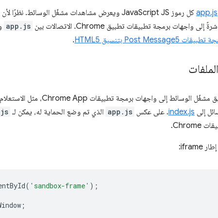
app.js
كل رموز JavaScript JS ويعرض مشاهدات مشغّل الوسائط.
لى واجهات برمجة تطبيقات تطبيق Chrome. الاتصالات بين
app.js
وا
 Post Message5 بتنسيق HTML5
.
لملفات
ى واجهات برمجة تطبيقات Chrome App، مثل الاستعلام عن الوسائط في الشبكة الخوادم،
ائل إلى
index.js
. على عكس
app.js
الذي تم وضع الحماية له، يمكن لـ
js
Chrom.
طار iframe:
entById
(
'sandbox-frame'
);
Window
;