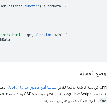
.
addListener
(
function
(
launchData
)
{
'index.html'
,
opt
,
function
(
win
)
{
chData
;
وضع الحماية
سياسة أمان محتوى صارمة. (CSP)
. يحت
الامتيازات الأعلى لعرض مكوّنات avaScript
ind
، إطار iframe بمثابة بيئة وضع الحماية: