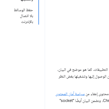
حفظ الوسائط
بلا اتصال
بالإنترنت
مات التي يحتاج Chrome لتشغيلها التطبيقات. كما هو موضح في البيان،
حفظها محليًا، ويمكن الوصول إليها وتشغيلها بغض النظر
 محتوى إعفاء من
سياسة أمان المحتوى
لتطبيقات Chrome، ولكن لا يمكنه الوصول مباشرةً إلى واجهات برمجة التطبيقات لتطبيقات Chrome. يتضمن البيان أيضًا "socket"