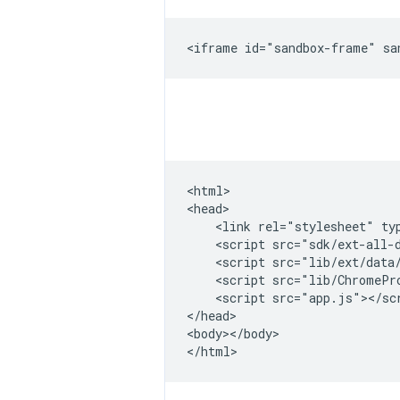
<html>

<head>

    <link rel="stylesheet" ty
    <script src="sdk/ext-all-d
    <script src="lib/ext/data/
    <script src="lib/ChromePro
    <script src="app.js"></scr
</head>

<body></body>
