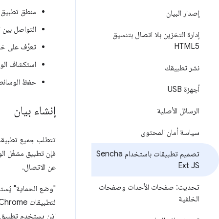
منطق تطبيق
إصدار البيان
التواصل بين تطبيق Chrome والملفا
إدارة التخزين بلا اتصال بتنسيق
HTML5
تعرَّف على خو
استكشاف الو
نشر تطبيقك
حفظ الوسائط ب
أجهزة USB
إنشاء بيان
الرسائل الأصلية
سياسة أمان المحتوى
تتطلب جميع تطبيقات ome
تصميم تطبيقات باستخدام Sencha
Ext JS
عن الاتصال.
تحديث: صفحات الأحداث وصفحات
"وضع الحماية" يُست
الخلفية
إذن يستخدم تطبيق 