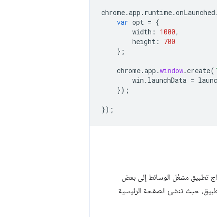
chrome
.
app
.
runtime
.
onLaunched
var
opt
=
{
width
:
1000
,
height
:
700
};
chrome
.
app
.
window
.
create
(
win
.
launchData
=
laun
});
});
اج تطبيق مشغّل الوسائط إلى بعض
J الإضافية. إلى الالتزام بسياسة CSP وتنفيذ منطق التطبيق، حيث تنشئ الصفحة الرئيسية