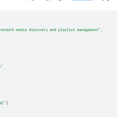
network media discovery and playlist management"
,
s"
ml"
]