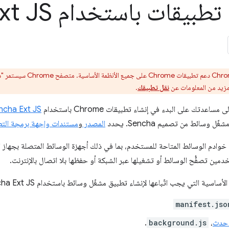
يقات باستخدام Sencha Ext JS
 مزيد من المعلومات عن
نقل تطبيقك
.
اعدتك على البدء في إنشاء تطبيقات Chrome باستخدام
ncha Ext JS
وسائط من تصميم Sencha. يحدد
المصدر
و
مستندات واجهة برمجة الت
وادم الوسائط المتاحة للمستخدم، بما في ذلك أجهزة الوسائط المتصلة بجهاز ال
دمين تصفُّح الوسائط أو تشغيلها عبر الشبكة أو حفظها بلا اتصال بالإنترنت.
اسية التي يجب اتّباعها لإنشاء تطبيق مشغّل وسائط باستخدام Sencha Ext JS:
manifest.jso
حدث
،
background.js
.