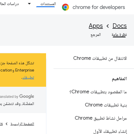
المستندات
دراسات الحال
Apps
Docs
نظرة عامة
المرجع
الانتقال من تطبيقات Chrome
Enterprise وEducation على نظام التشغيل ChromeOS حتى كانون الثاني (يناير) 2025 على الأقل. اطّلِع على مزيد من المعلومات عن
تطبيقك
.
المفاهيم
ما المقصود بتطبيقات Chrome؟
المفضّلة، وقد تتضمّن ب
بنية تطبيقات Chrome
مراحل نشاط تطبيق Chrome
الصفحة الرئيسية
cs
إنشاء تطبيقك الأول