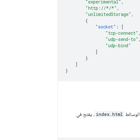
"experimental"
,
"http://*/*"
,
"unlimitedStorage"
,
{
"socket"
:
[
"tcp-connect"
"udp-send-to"
"udp-bind"
]
}
]
}
الوسائط
index.html
، يفتح في