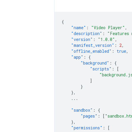
{
"name"
:
"Video Player"
,
"description"
:
"Features 
"version"
:
"1.0.0"
,
"manifest_version"
:
2
,
"offline_enabled"
:
true
,
"app"
:
{
"background"
:
{
"scripts"
:
[
"background.j
]
}
},
...
"sandbox"
:
{
"pages"
:
[
"sandbox.ht
},
"permissions"
:
[