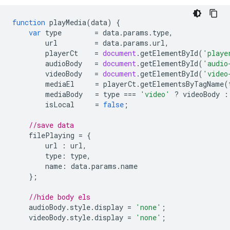
function
playMedia
(
data
)
{
var
type
=
data
.
params
.
type
,
url
=
data
.
params
.
url
,
playerCt
=
document
.
getElementById
(
'playe
audioBody
=
document
.
getElementById
(
'audio
videoBody
=
document
.
getElementById
(
'video
mediaEl
=
playerCt
.
getElementsByTagName
(
mediaBody
=
type
===
'video'
?
videoBody
:
isLocal
=
false
;
//save data
filePlaying
=
{
url
:
url
,
type
:
type
,
name
:
data
.
params
.
name
};
//hide body els
audioBody
.
style
.
display
=
'none'
;
videoBody
.
style
.
display
=
'none'
;