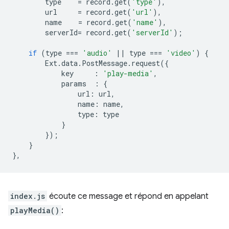
type
=
record
.
get
(
'type'
),
url
=
record
.
get
(
'url'
),
name
=
record
.
get
(
'name'
),
serverId
=
record
.
get
(
'serverId'
);
if
(
type
===
'audio'
||
type
===
'video'
)
{
Ext
.
data
.
PostMessage
.
request
({
key
:
'play-media'
,
params
:
{
url
:
url
,
name
:
name
,
type
:
type
}
});
}
},
index.js
écoute ce message et répond en appelant
playMedia()
: