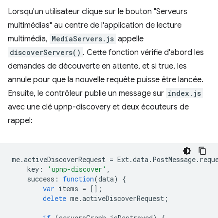
Lorsqu'un utilisateur clique sur le bouton "Serveurs
multimédias" au centre de l'application de lecture
multimédia,
MediaServers.js
appelle
discoverServers()
. Cette fonction vérifie d'abord les
demandes de découverte en attente, et si true, les
annule pour que la nouvelle requête puisse être lancée.
Ensuite, le contrôleur publie un message sur
index.js
avec une clé upnp-discovery et deux écouteurs de
rappel:
me
.
activeDiscoverRequest
=
Ext
.
data
.
PostMessage
.
requ
key
:
'upnp-discover'
,
success
:
function
(
data
)
{
var
items
=
[];
delete
me
.
activeDiscoverRequest
;
if
(
serversGraph
.
isDestroyed
)
{