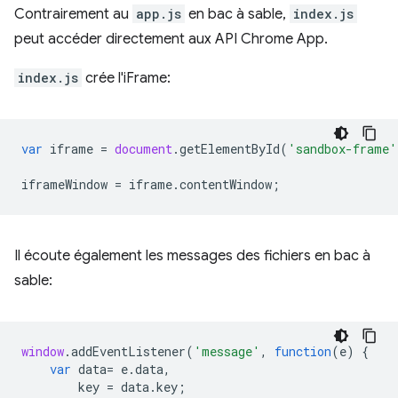
Contrairement au
app.js
en bac à sable,
index.js
peut accéder directement aux API Chrome App.
index.js
crée l'iFrame:
var
iframe
=
document
.
getElementById
(
'sandbox-frame'
iframeWindow
=
iframe
.
contentWindow
;
Il écoute également les messages des fichiers en bac à
sable:
window
.
addEventListener
(
'message'
,
function
(
e
)
{
var
data
=
e
.
data
,
key
=
data
.
key
;