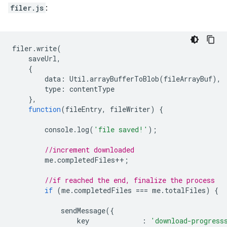
filer.js
:
filer
.
write
(
saveUrl
,
{
data
:
Util
.
arrayBufferToBlob
(
fileArrayBuf
),
type
:
contentType
},
function
(
fileEntry
,
fileWriter
)
{
console
.
log
(
'file saved!'
);
//increment downloaded
me
.
completedFiles
++
;
//if reached the end, finalize the process
if
(
me
.
completedFiles
===
me
.
totalFiles
)
{
sendMessage
({
key
:
'download-progress