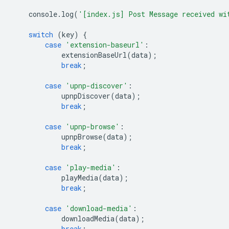
console
.
log
(
'[index.js] Post Message received wi
switch
(
key
)
{
case
'extension-baseurl'
:
extensionBaseUrl
(
data
);
break
;
case
'upnp-discover'
:
upnpDiscover
(
data
);
break
;
case
'upnp-browse'
:
upnpBrowse
(
data
);
break
;
case
'play-media'
:
playMedia
(
data
);
break
;
case
'download-media'
:
downloadMedia
(
data
);
break
;