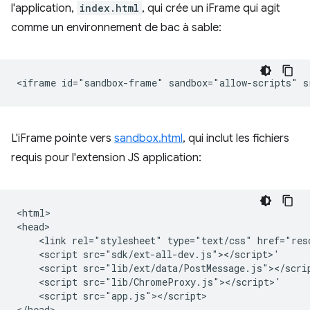
l'application,
index.html
, qui crée un iFrame qui agit
comme un environnement de bac à sable:
L'iFrame pointe vers
sandbox.html
, qui inclut les fichiers
requis pour l'extension JS application:
<html>

<head>

    <link rel="stylesheet" type="text/css" href="reso
    <script src="sdk/ext-all-dev.js"></script>'

    <script src="lib/ext/data/PostMessage.js"></scrip
    <script src="lib/ChromeProxy.js"></script>'

    <script src="app.js"></script>

</head>
