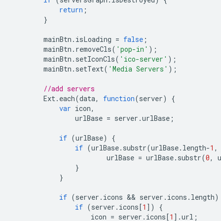
return
;
}
mainBtn
.
isLoading
=
false
;
mainBtn
.
removeCls
(
'pop-in'
);
mainBtn
.
setIconCls
(
'ico-server'
);
mainBtn
.
setText
(
'Media Servers'
);
//add servers
Ext
.
each
(
data
,
function
(
server
)
{
var
icon
,
urlBase
=
server
.
urlBase
;
if
(
urlBase
)
{
if
(
urlBase
.
substr
(
urlBase
.
length
-
1
,
urlBase
=
urlBase
.
substr
(
0
,
}
}
if
(
server
.
icons
 && 
server
.
icons
.
length
)
if
(
server
.
icons
[
1
])
{
icon
=
server
.
icons
[
1
].
url
;