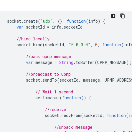
socket
.
create
(
"udp"
,
{},
function
(
info
)
{
var
socketId
=
info
.
socketId
;
//bind locally
socket
.
bind
(
socketId
,
"0.0.0.0"
,
0
,
function
(
inf
//pack upnp message
var
message
=
String
.
toBuffer
(
UPNP_MESSAGE
);
//broadcast to upnp
socket
.
sendTo
(
socketId
,
message
,
UPNP_ADDRES
// Wait 1 second
setTimeout
(
function
()
{
//receive
socket
.
recvFrom
(
socketId
,
function
(
i
//unpack message