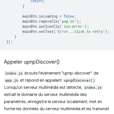
return
;
}
mainBtn
.
isLoading
=
false
;
mainBtn
.
removeCls
(
'pop-in'
);
mainBtn
.
setIconCls
(
'ico-error'
);
mainBtn
.
setText
(
'Error...click to retry'
);
}
});
Appeler
upnp
Discover(
)
index.js
écoute l'événement "upnp-discover". de
app.js
et répond en appelant
upnpDiscover()
Lorsqu'un serveur multimédia est détecté,
index.js
extrait le domaine du serveur multimédia des
paramètres, enregistre le serveur localement, met en
forme les données du serveur multimédia et les transmet