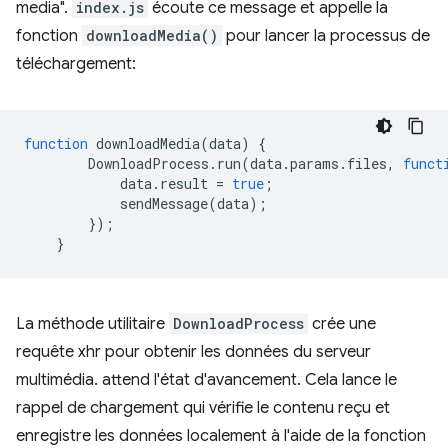
media".
index.js
écoute ce message et appelle la
fonction
downloadMedia()
pour lancer la processus de
téléchargement:
function
downloadMedia
(
data
)
{
DownloadProcess
.
run
(
data
.
params
.
files
,
funct
data
.
result
=
true
;
sendMessage
(
data
);
});
}
La méthode utilitaire
DownloadProcess
crée une
requête xhr pour obtenir les données du serveur
multimédia. attend l'état d'avancement. Cela lance le
rappel de chargement qui vérifie le contenu reçu et
enregistre les données localement à l'aide de la fonction