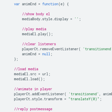
var
animEnd
=
function
(
e
)
{
//show body el
mediaBody
.
style
.
display
=
''
;
//play media
mediaEl
.
play
();
//clear listeners
playerCt
.
removeEventListener
(
'transitionend
animEnd
=
null
;
};
//load media
mediaEl
.
src
=
url
;
mediaEl
.
load
();
//animate in player
playerCt
.
addEventListener
(
'transitionend'
,
anim
playerCt
.
style
.
transform
=
"translateY(0)"
;
//reply postmessage