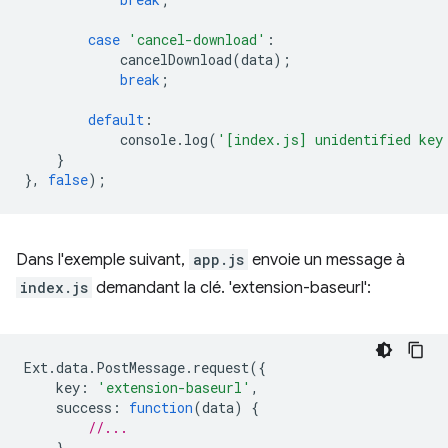
case
'cancel-download'
:
cancelDownload
(
data
);
break
;
default
:
console
.
log
(
'[index.js] unidentified key
}
},
false
);
Dans l'exemple suivant,
app.js
envoie un message à
index.js
demandant la clé. 'extension-baseurl':
Ext
.
data
.
PostMessage
.
request
({
key
:
'extension-baseurl'
,
success
:
function
(
data
)
{
//...
}