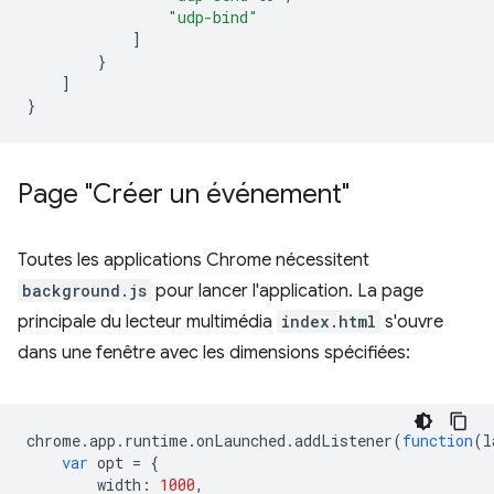
"udp-bind"
]
}
]
}
Page "Créer un événement"
Toutes les applications Chrome nécessitent
background.js
pour lancer l'application. La page
principale du lecteur multimédia
index.html
s'ouvre
dans une fenêtre avec les dimensions spécifiées:
chrome
.
app
.
runtime
.
onLaunched
.
addListener
(
function
(
l
var
opt
=
{
width
:
1000
,