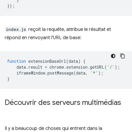
});
index.js
reçoit la requête, attribue le résultat et
répond en renvoyant l'URL de base:
function
extensionBaseUrl
(
data
)
{
data
.
result
=
chrome
.
extension
.
getURL
(
'/'
);
iframeWindow
.
postMessage
(
data
,
'*'
);
}
Découvrir des serveurs multimédias
Il y a beaucoup de choses qui entrent dans la