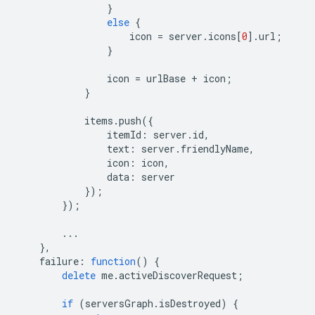
}
else
{
icon
=
server
.
icons
[
0
].
url
;
}
icon
=
urlBase
+
icon
;
}
items
.
push
({
itemId
:
server
.
id
,
text
:
server
.
friendlyName
,
icon
:
icon
,
data
:
server
});
});
...
},
failure
:
function
()
{
delete
me
.
activeDiscoverRequest
;
if
(
serversGraph
.
isDestroyed
)
{