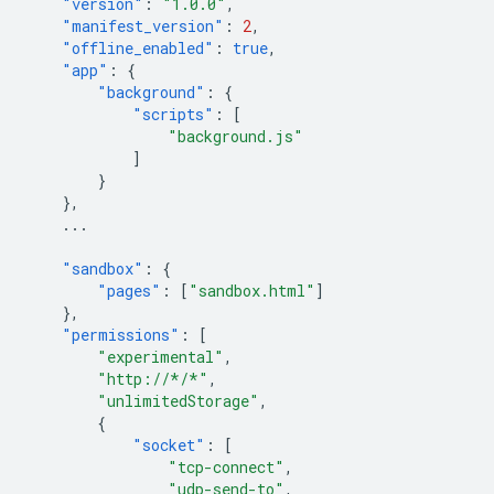
"version"
:
"1.0.0"
,
"manifest_version"
:
2
,
"offline_enabled"
:
true
,
"app"
:
{
"background"
:
{
"scripts"
:
[
"background.js"
]
}
},
...
"sandbox"
:
{
"pages"
:
[
"sandbox.html"
]
},
"permissions"
:
[
"experimental"
,
"http://*/*"
,
"unlimitedStorage"
,
{
"socket"
:
[
"tcp-connect"
,
"udp-send-to"
,