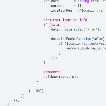
var
data
=
String
.
fromBuf
servers
=
[],
locationReg
=
/^location:/i
;
//extract location info
if
(
data
)
{
data
=
data
.
split
(
"\r\n"
);
data
.
forEach
(
function
(
value
)
if
(
locationReg
.
test
(
val
servers
.
push
(
value
.
r
}
});
}
//success
callback
(
servers
);
});
},
1000
);
});
});
});