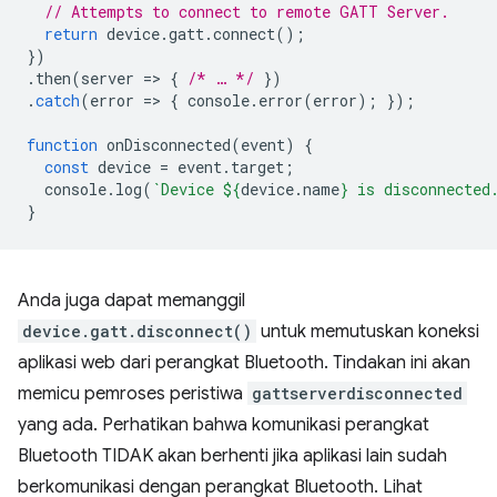
// Attempts to connect to remote GATT Server.
return
device
.
gatt
.
connect
();
})
.
then
(
server
=
>
{
/* … */
})
.
catch
(
error
=
>
{
console
.
error
(
error
);
});
function
onDisconnected
(
event
)
{
const
device
=
event
.
target
;
console
.
log
(
`Device 
${
device
.
name
}
 is disconnected
}
Anda juga dapat memanggil
device.gatt.disconnect()
untuk memutuskan koneksi
aplikasi web dari perangkat Bluetooth. Tindakan ini akan
memicu pemroses peristiwa
gattserverdisconnected
yang ada. Perhatikan bahwa komunikasi perangkat
Bluetooth TIDAK akan berhenti jika aplikasi lain sudah
berkomunikasi dengan perangkat Bluetooth. Lihat