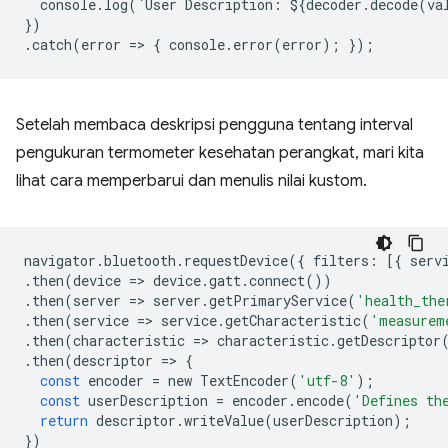
console
.
log
(
`
User
Description
:
$
{
decoder
.
decode
(
va
})
.
catch
(
error
=
>
{
console
.
error
(
error
);
});
Setelah membaca deskripsi pengguna tentang interval
pengukuran termometer kesehatan perangkat, mari kita
lihat cara memperbarui dan menulis nilai kustom.
navigator
.
bluetooth
.
requestDevice
({
filters
:
[{
serv
.
then
(
device
=
>
device
.
gatt
.
connect
())
.
then
(
server
=
>
server
.
getPrimaryService
(
'health_the
.
then
(
service
=
>
service
.
getCharacteristic
(
'measurem
.
then
(
characteristic
=
>
characteristic
.
getDescriptor
.
then
(
descriptor
=
>
{
const
encoder
=
new
TextEncoder
(
'utf-8'
);
const
userDescription
=
encoder
.
encode
(
'Defines th
return
descriptor
.
writeValue
(
userDescription
);
})