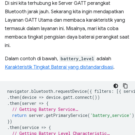
Di sini kita terhubung ke Server GATT perangkat
Bluetooth jarak jauh. Sekarang kita ingin mendapatkan
Layanan GATT Utama dan membaca karakteristik yang
termasuk dalam layanan ini. Misalnya, mari kita coba
membaca tingkat pengisian daya baterai perangkat saat
ini.
Dalam contoh di bawah,
battery_level
adalah
Karakteristik Tingkat Baterai yang distandardisasi
.
navigator
.
bluetooth
.
requestDevice
({
filters
:
[{
serv
.
then
(
device
=
>
device
.
gatt
.
connect
())
.
then
(
server
=
>
{
// Getting Battery Service…
return
server
.
getPrimaryService
(
'battery_service'
)
})
.
then
(
service
=
>
{
// Getting Battery Level Characteristic…