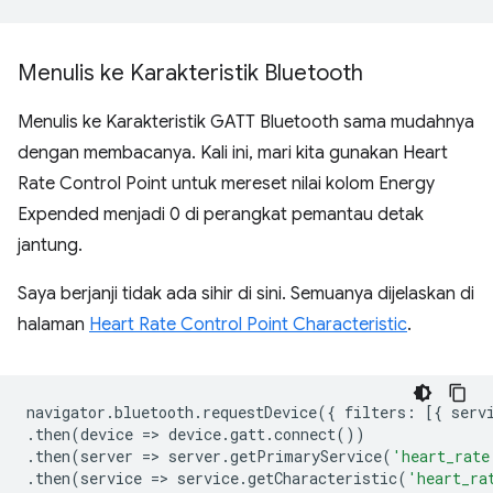
Menulis ke Karakteristik Bluetooth
Menulis ke Karakteristik GATT Bluetooth sama mudahnya
dengan membacanya. Kali ini, mari kita gunakan Heart
Rate Control Point untuk mereset nilai kolom Energy
Expended menjadi 0 di perangkat pemantau detak
jantung.
Saya berjanji tidak ada sihir di sini. Semuanya dijelaskan di
halaman
Heart Rate Control Point Characteristic
.
navigator
.
bluetooth
.
requestDevice
({
filters
:
[{
serv
.
then
(
device
=
>
device
.
gatt
.
connect
())
.
then
(
server
=
>
server
.
getPrimaryService
(
'heart_rate
.
then
(
service
=
>
service
.
getCharacteristic
(
'heart_ra