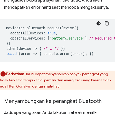
mengakses beberapa layanan. Jika tidak, Anda akan
mendapatkan error nanti saat mencoba mengaksesnya.
navigator
.
bluetooth
.
requestDevice
({
acceptAllDevices
:
true
,
optionalServices
:
[
'battery_service'
]
// Required 
})
.
then
(
device
=
>
{
/* … */
})
.
catch
(
error
=
>
{
console
.
error
(
error
);
});
Perhatian:
Hal ini dapat menyebabkan banyak perangkat yang
tidak terkait ditampilkan di pemilih dan energi terbuang karena tidak
ada filter. Gunakan dengan hati-hati.
Menyambungkan ke perangkat Bluetooth
Jadi, apa yang akan Anda lakukan setelah memiliki