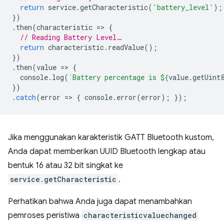
return
service
.
getCharacteristic
(
'battery_level'
);
})
.
then
(
characteristic
=
>
{
// Reading Battery Level…
return
characteristic
.
readValue
();
})
.
then
(
value
=
>
{
console
.
log
(
`Battery percentage is 
${
value
.
getUint
})
.
catch
(
error
=
>
{
console
.
error
(
error
);
});
Jika menggunakan karakteristik GATT Bluetooth kustom,
Anda dapat memberikan UUID Bluetooth lengkap atau
bentuk 16 atau 32 bit singkat ke
service.getCharacteristic
.
Perhatikan bahwa Anda juga dapat menambahkan
pemroses peristiwa
characteristicvaluechanged