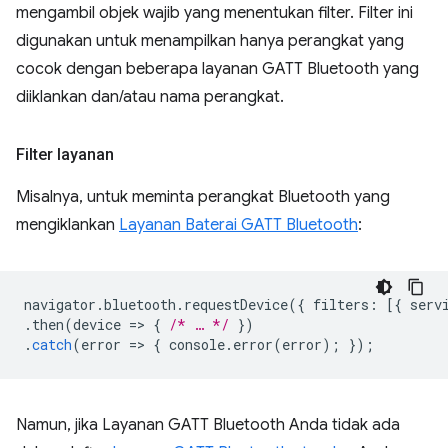
mengambil objek wajib yang menentukan filter. Filter ini
digunakan untuk menampilkan hanya perangkat yang
cocok dengan beberapa layanan GATT Bluetooth yang
diiklankan dan/atau nama perangkat.
Filter layanan
Misalnya, untuk meminta perangkat Bluetooth yang
mengiklankan
Layanan Baterai GATT Bluetooth
:
navigator
.
bluetooth
.
requestDevice
({
filters
:
[{
serv
.
then
(
device
=
>
{
/* … */
})
.
catch
(
error
=
>
{
console
.
error
(
error
);
});
Namun, jika Layanan GATT Bluetooth Anda tidak ada