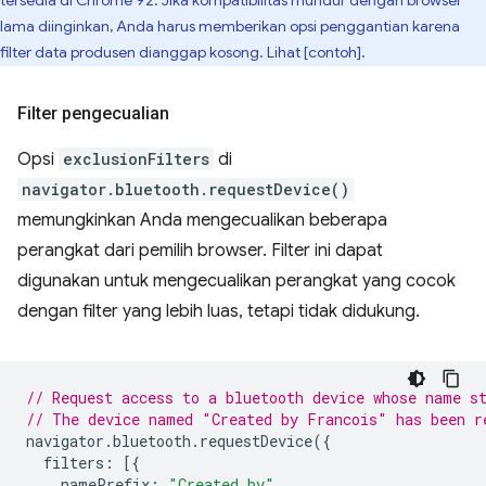
tersedia di Chrome 92. Jika kompatibilitas mundur dengan browser
lama diinginkan, Anda harus memberikan opsi penggantian karena
filter data produsen dianggap kosong. Lihat [contoh].
Filter pengecualian
Opsi
exclusionFilters
di
navigator.bluetooth.requestDevice()
memungkinkan Anda mengecualikan beberapa
perangkat dari pemilih browser. Filter ini dapat
digunakan untuk mengecualikan perangkat yang cocok
dengan filter yang lebih luas, tetapi tidak didukung.
// Request access to a bluetooth device whose name s
// The device named "Created by Francois" has been r
navigator
.
bluetooth
.
requestDevice
({
filters
:
[{
namePrefix
:
"Created by"