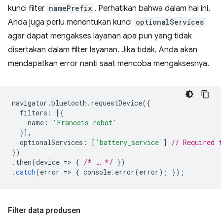
kunci filter
namePrefix
. Perhatikan bahwa dalam hal ini,
Anda juga perlu menentukan kunci
optionalServices
agar dapat mengakses layanan apa pun yang tidak
disertakan dalam filter layanan. Jika tidak, Anda akan
mendapatkan error nanti saat mencoba mengaksesnya.
navigator
.
bluetooth
.
requestDevice
({
filters
:
[{
name
:
'Francois robot'
}],
optionalServices
:
[
'battery_service'
]
// Required 
})
.
then
(
device
=
>
{
/* … */
})
.
catch
(
error
=
>
{
console
.
error
(
error
);
});
Filter data produsen