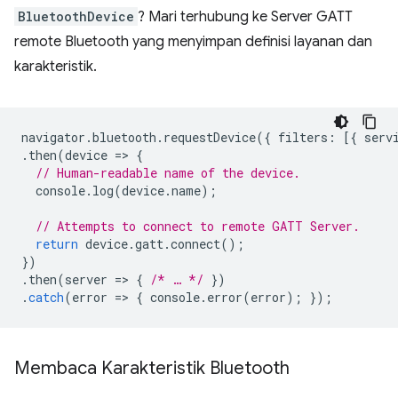
BluetoothDevice
? Mari terhubung ke Server GATT
remote Bluetooth yang menyimpan definisi layanan dan
karakteristik.
navigator
.
bluetooth
.
requestDevice
({
filters
:
[{
serv
.
then
(
device
=
>
{
// Human-readable name of the device.
console
.
log
(
device
.
name
);
// Attempts to connect to remote GATT Server.
return
device
.
gatt
.
connect
();
})
.
then
(
server
=
>
{
/* … */
})
.
catch
(
error
=
>
{
console
.
error
(
error
);
});
Membaca Karakteristik Bluetooth