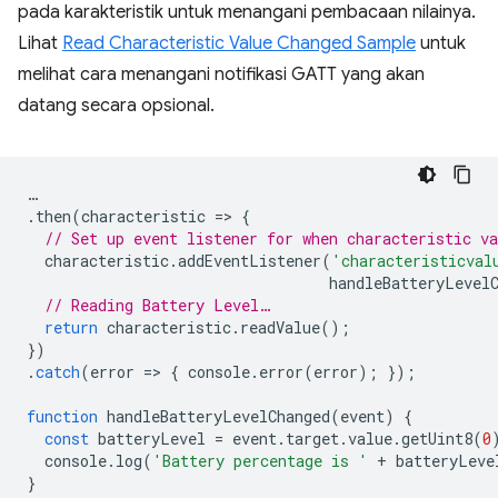
pada karakteristik untuk menangani pembacaan nilainya.
Lihat
Read Characteristic Value Changed Sample
untuk
melihat cara menangani notifikasi GATT yang akan
datang secara opsional.
…
.
then
(
characteristic
=
>
{
// Set up event listener for when characteristic va
characteristic
.
addEventListener
(
'characteristicval
handleBatteryLevel
// Reading Battery Level…
return
characteristic
.
readValue
();
})
.
catch
(
error
=
>
{
console
.
error
(
error
);
});
function
handleBatteryLevelChanged
(
event
)
{
const
batteryLevel
=
event
.
target
.
value
.
getUint8
(
0
console
.
log
(
'Battery percentage is '
+
batteryLeve
}