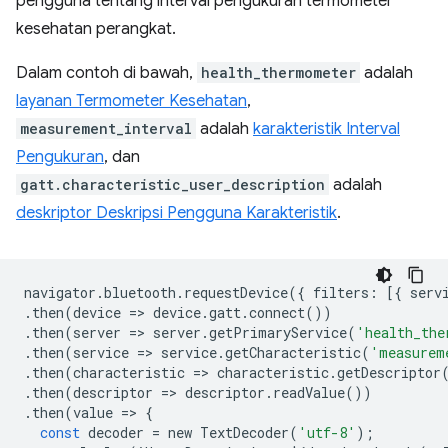
pengguna tentang interval pengukuran termometer
kesehatan perangkat.
Dalam contoh di bawah,
health_thermometer
adalah
layanan Termometer Kesehatan
,
measurement_interval
adalah
karakteristik Interval
Pengukuran
, dan
gatt.characteristic_user_description
adalah
deskriptor Deskripsi Pengguna Karakteristik
.
navigator
.
bluetooth
.
requestDevice
({
filters
:
[{
serv
.
then
(
device
=
>
device
.
gatt
.
connect
())
.
then
(
server
=
>
server
.
getPrimaryService
(
'health_the
.
then
(
service
=
>
service
.
getCharacteristic
(
'measurem
.
then
(
characteristic
=
>
characteristic
.
getDescriptor
.
then
(
descriptor
=
>
descriptor
.
readValue
())
.
then
(
value
=
>
{
const
decoder
=
new
TextDecoder
(
'utf-8'
);