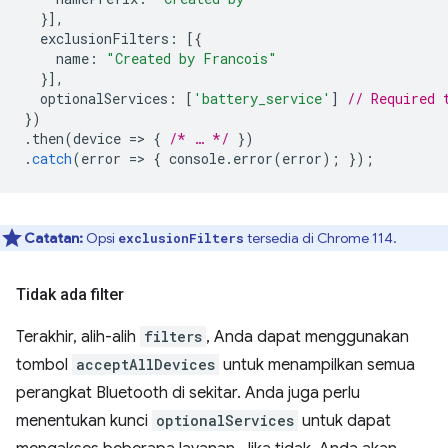
}],
exclusionFilters
:
[{
name
:
"Created by Francois"
}],
optionalServices
:
[
'battery_service'
]
// Required 
})
.
then
(
device
=
>
{
/* … */
})
.
catch
(
error
=
>
{
console
.
error
(
error
);
});
Catatan:
Opsi
tersedia di Chrome 114.
exclusionFilters
Tidak ada filter
Terakhir, alih-alih
filters
, Anda dapat menggunakan
tombol
acceptAllDevices
untuk menampilkan semua
perangkat Bluetooth di sekitar. Anda juga perlu
menentukan kunci
optionalServices
untuk dapat