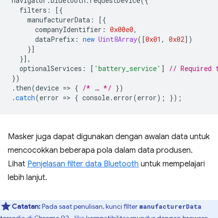
navigator
.
bluetooth
.
requestDevice
({
filters
:
[{
manufacturerData
:
[{
companyIdentifier
:
0x00e0
,
dataPrefix
:
new
Uint8Array
([
0x01
,
0x02
])
}]
}],
optionalServices
:
[
'battery_service'
]
// Required 
})
.
then
(
device
=
>
{
/* … */
})
.
catch
(
error
=
>
{
console
.
error
(
error
);
});
Masker juga dapat digunakan dengan awalan data untuk
mencocokkan beberapa pola dalam data produsen.
Lihat
Penjelasan filter data Bluetooth
untuk mempelajari
lebih lanjut.
Catatan:
Pada saat penulisan, kunci filter
manufacturerData