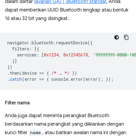
dalam daftar
layanan GATT Bluetooth standar
, Anda
dapat memberikan UUID Bluetooth lengkap atau bentuk
16 atau 32 bit yang disingkat.
navigator
.
bluetooth
.
requestDevice
({
filters
:
[{
services
:
[
0x1234
,
0x12345678
,
'99999999-0000-10
}]
})
.
then
(
device
=
>
{
/* … */
})
.
catch
(
error
=
>
{
console
.
error
(
error
);
});
Filter nama
Anda juga dapat meminta perangkat Bluetooth
berdasarkan nama perangkat yang diiklankan dengan
kunci filter
name
, atau bahkan awalan nama ini dengan