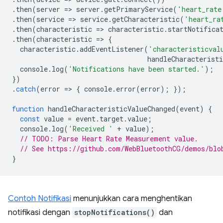
.
then
(
server
=
>
server
.
getPrimaryService
(
'heart_rate
.
then
(
service
=
>
service
.
getCharacteristic
(
'heart_ra
.
then
(
characteristic
=
>
characteristic
.
startNotifica
.
then
(
characteristic
=
>
{
characteristic
.
addEventListener
(
'characteristicval
handleCharacteristi
console
.
log
(
'Notifications have been started.'
);
})
.
catch
(
error
=
>
{
console
.
error
(
error
);
});
function
handleCharacteristicValueChanged
(
event
)
{
const
value
=
event
.
target
.
value
;
console
.
log
(
'Received '
+
value
);
// TODO: Parse Heart Rate Measurement value.
// See https://github.com/WebBluetoothCG/demos/blo
}
Contoh Notifikasi
menunjukkan cara menghentikan
notifikasi dengan
stopNotifications()
dan