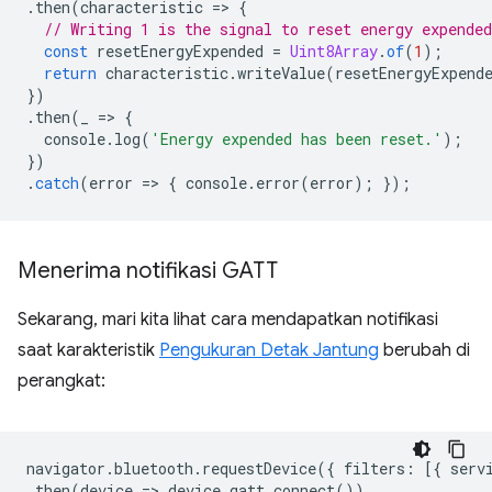
.
then
(
characteristic
=
>
{
// Writing 1 is the signal to reset energy expended
const
resetEnergyExpended
=
Uint8Array
.
of
(
1
);
return
characteristic
.
writeValue
(
resetEnergyExpend
})
.
then
(
_
=
>
{
console
.
log
(
'Energy expended has been reset.'
);
})
.
catch
(
error
=
>
{
console
.
error
(
error
);
});
Menerima notifikasi GATT
Sekarang, mari kita lihat cara mendapatkan notifikasi
saat karakteristik
Pengukuran Detak Jantung
berubah di
perangkat:
navigator
.
bluetooth
.
requestDevice
({
filters
:
[{
serv
.
then
(
device
=
>
device
.
gatt
.
connect
())