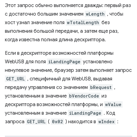
Этот запрос обычно выполняется дважды: первый раз
с достаточно большим значением
wLength
, чтобы
хост узнал значение поля
wTotalLength
без
выполнения большой передачи, а затем еще раз,
когда известна полная длина дескриптора.
Если в дескрипторе возможностей платформы
WebUSB для поля
iLandingPage
установлено
ненулевое значение, браузер затем выполняет запрос
GET_URL
, специфичный для WebUSB, выдавая
передачу управления со значением
bRequest
,
установленным в значение
bVendorCode
из
дескриптора возможностей платформы, и
wValue
установленным в значение
iLandingPage
. Код
запроса
GET_URL
(
0x02
) находится в
wIndex
: