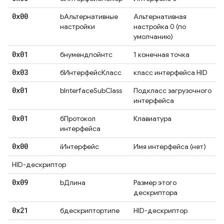
0x00
bАльтернативные
Альтернативная
настройки
настройка 0 (по
умолчанию)
0x01
бнумендпойнтс
1 конечная точка
0x03
бИнтерфейсКласс
класс интерфейса HID
0x01
bInterfaceSubClass
Подкласс загрузочного
интерфейса
0x01
бПротокол
Клавиатура
интерфейса
0x00
iИнтерфейс
Имя интерфейса (нет)
HID-дескриптор
0x09
bДлина
Размер этого
дескриптора
0x21
бдескриптортипе
HID-дескриптор