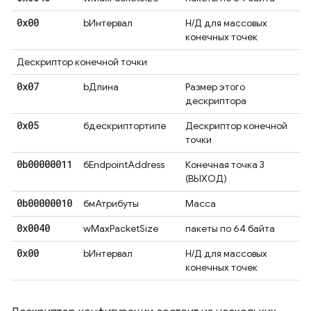
0x00
bИнтервал
Н/Д для массовых
конечных точек
Дескриптор конечной точки
0x07
bДлина
Размер этого
дескриптора
0x05
бдескриптортипе
Дескриптор конечной
точки
0b00000011
бEndpointAddress
Конечная точка 3
(ВЫХОД)
0b00000010
бмАтрибуты
Масса
0x0040
wMaxPacketSize
пакеты по 64 байта
0x00
bИнтервал
Н/Д для массовых
конечных точек