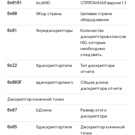
0x0101
bcdHID
СПРЯТАННАЯ версия 1.1
0x00
бКод страны
Целевая страна
оборудования
0x01
бнумдескрипторы
Количество
дескрипторов классов
HID, которым
необходимо
следовать.
0x22
бдескриптортипе
Тип дескриптора
отчета
0x003F
вдескрипторленгс
Общая длина
дескриптора отчета
Дескриптор конечной точки
0x07
bДлина
Размер этого
дескриптора
0x05
бдескриптортипе
Дескриптор конечной
точки