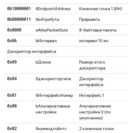
0b10000001
бEndpointAddress
Конечная точка 1 (ИН)
0b00000011
бмАтрибуты
Прерывать
0x0008
wMaxPacketSize
8-байтовые пакеты
0x0A
bИнтервал
интервал 10 мс
Дескриптор интерфейса
0x09
bДлина
Размер этого
дескриптора
0x04
бдескриптортипе
Дескриптор
интерфейса
0x01
бИнтерфейсНомер
Интерфейс 1
0x00
bАльтернативные
Альтернативная
настройки
настройка 0 (по
умолчанию)
0x02
бнумендпойнтс
2 конечные точки