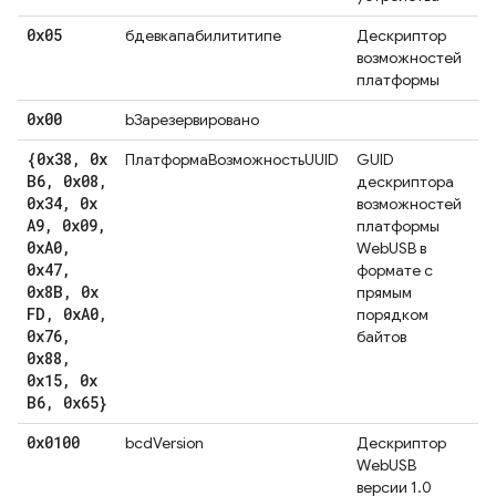
0x05
бдевкапабилититипе
Дескриптор
возможностей
платформы
0x00
bЗарезервировано
{0x38
,
0x
ПлатформаВозможностьUUID
GUID
B6
,
0x08
,
дескриптора
0x34
,
0x
возможностей
A9
,
0x09
,
платформы
0x
A0
,
WebUSB в
0x47
,
формате с
0x8B
,
0x
прямым
FD
,
0x
A0
,
порядком
0x76
,
байтов
0x88
,
0x15
,
0x
B6
,
0x65}
0x0100
bcdVersion
Дескриптор
WebUSB
версии 1.0