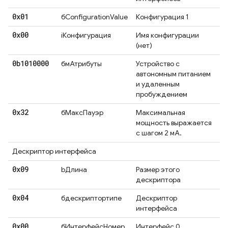
0x01
бConfigurationValue
Конфигурация 1
0x00
iКонфигурация
Имя конфигурации
(нет)
0b1010000
бмАтрибуты
Устройство с
автономным питанием
и удаленным
пробуждением
0x32
бМаксПауэр
Максимальная
мощность выражается
с шагом 2 мА.
Дескриптор интерфейса
0x09
bДлина
Размер этого
дескриптора
0x04
бдескриптортипе
Дескриптор
интерфейса
0x00
бИнтерфейсНомер
Интерфейс 0