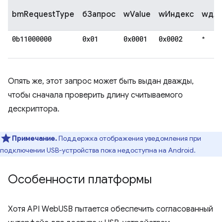
bmRequestType
бЗапрос
wValue
wИндекс
wдли
0b11000000
0x01
0x0001
0x0002
*
Опять же, этот запрос может быть выдан дважды,
чтобы сначала проверить длину считываемого
дескриптора.
Примечание.
Поддержка отображения уведомления при
подключении USB-устройства пока недоступна на Android.
Особенности платформы
Хотя API WebUSB пытается обеспечить согласованный