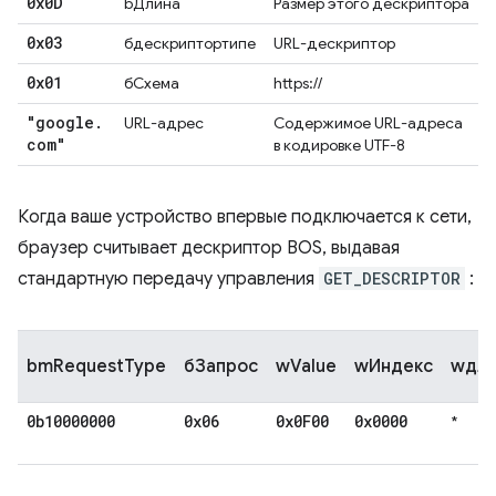
0x0D
bДлина
Размер этого дескриптора
0x03
бдескриптортипе
URL-дескриптор
0x01
бСхема
https://
"google
.
URL-адрес
Содержимое URL-адреса
com"
в кодировке UTF-8
Когда ваше устройство впервые подключается к сети,
браузер считывает дескриптор BOS, выдавая
стандартную передачу управления
GET_DESCRIPTOR
:
bmRequestType
бЗапрос
wValue
wИндекс
wдли
0b10000000
0x06
0x0F00
0x0000
*