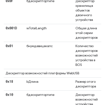
0x0F
бдескриптортипе
Дескриптор
хранилища
объектов
двоичного
устройства
0x001D
wTotalLength
Общая длина
этой серии
дескрипторов
0x01
бнумдевицекапс
Количество
дескрипторов
возможностей
устройства в
BOS
Дескриптор возможностей платформы WebUSB
0x18
bДлина
Размер этого
дескриптора
0x10
бдескриптортипе
Дескриптор
возможностей
устройства