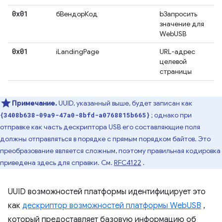
0x01
бВендорКод
bЗапросить
значение для
WebUSB
0x01
iLandingPage
URL-адрес
целевой
страницы
Примечание.
UUID, указанный выше, будет записан как
; однако при
{3408b638-09a9-47a0-8bfd-a0768815b665}
отправке как часть дескриптора USB его составляющие поля
должны отправляться в порядке с прямым порядком байтов. Это
преобразование является сложным, поэтому правильная кодировка
приведена здесь для справки. См.
RFC4122
.
UUID возможностей платформы идентифицирует это
как
дескриптор возможностей платформы WebUSB
,
который предоставляет базовую информацию об