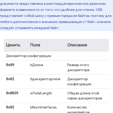
документа представлены в шестнадцатеричном или двоичном
формате, в зависимости от того, что удобнее для чтения. USB
представляет собой шину с прямым порядком байтов, поэтому для
любого целочисленного значения, превышающего 1 байт, сначала
следует отправлять младший байт.
Ценить
Поле
Описание
Дескриптор конфигурации
0x09
bДлина
Размер этого
дескриптора
0x02
бдескриптортипе
Дескриптор
конфигурации
0x0039
wTotalLength
Общая длина этой
серии дескрипторов
0x02
bNumInterfaces
Количество
интерфейсов