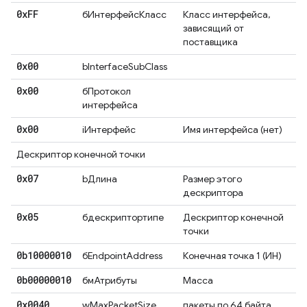
0x
FF
бИнтерфейсКласс
Класс интерфейса,
зависящий от
поставщика
0x00
bInterfaceSubClass
0x00
бПротокол
интерфейса
0x00
iИнтерфейс
Имя интерфейса (нет)
Дескриптор конечной точки
0x07
bДлина
Размер этого
дескриптора
0x05
бдескриптортипе
Дескриптор конечной
точки
0b10000010
бEndpointAddress
Конечная точка 1 (ИН)
0b00000010
бмАтрибуты
Масса
0x0040
wMaxPacketSize
пакеты по 64 байта