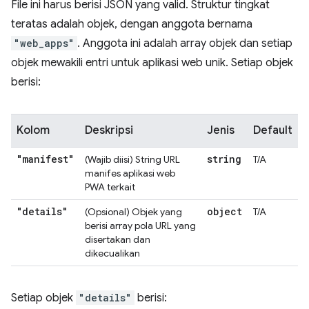
File ini harus berisi JSON yang valid. Struktur tingkat
teratas adalah objek, dengan anggota bernama
"web_apps"
. Anggota ini adalah array objek dan setiap
objek mewakili entri untuk aplikasi web unik. Setiap objek
berisi:
Kolom
Deskripsi
Jenis
Default
"manifest"
string
(Wajib diisi) String URL
T/A
manifes aplikasi web
PWA terkait
"details"
object
(Opsional) Objek yang
T/A
berisi array pola URL yang
disertakan dan
dikecualikan
Setiap objek
"details"
berisi: