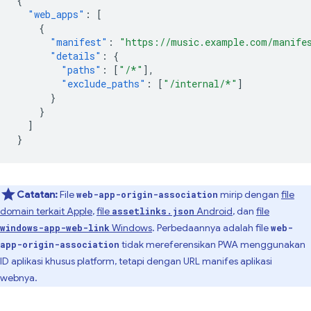
{
"web_apps"
:
[
{
"manifest"
:
"https://music.example.com/manife
"details"
:
{
"paths"
:
[
"/*"
],
"exclude_paths"
:
[
"/internal/*"
]
}
}
]
}
Catatan:
File
mirip dengan
file
web-app-origin-association
domain terkait Apple
,
file
Android
, dan
file
assetlinks.json
Windows
. Perbedaannya adalah file
windows-app-web-link
web-
tidak mereferensikan PWA menggunakan
app-origin-association
ID aplikasi khusus platform, tetapi dengan URL manifes aplikasi
webnya.