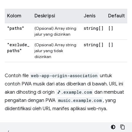
Kolom
Deskripsi
Jenis
Default
"paths"
string[]
[]
(Opsional) Array string
jalur yang diizinkan
"exclude
_
string[]
[]
(Opsional) Array string
paths"
jalur yang tidak
diizinkan
Contoh file
web-app-origin-association
untuk
contoh PWA musik dari atas diberikan di bawah. URL ini
akan dihosting di origin
🎵.example.com
dan membuat
pengaitan dengan PWA
music.example.com
, yang
diidentifikasi oleh URL manifes aplikasi web-nya.