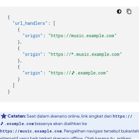
{
"url_handlers"
:
[
{
"origin"
:
"https://music.example.com"
},
{
"origin"
:
"https://*.music.example.com"
},
{
"origin"
:
"https://🎵.example.com"
}
]
}
Catatan:
Saat dalam skenario online, link singkat dari
https://
biasanya akan dialihkan ke
🎵.example.com
. Pengalihan navigasi tersebut bukanlah
https://music.example.com
alternatif yang baik terkait skenario offline. Oleh karena itu, aplikasi