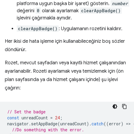
platforma uygun başka bir işaret) gösterin.
number
değerini
0
olarak ayarlamak
clearAppBadge()
işlevini çağırmakla aynıdır.
clearAppBadge()
: Uygulamanın rozetini kaldırır.
Her ikisi de hata işleme için kullanabileceğiniz boş sözler
döndürür.
Rozet, mevcut sayfadan veya kayıtlı hizmet çalışanından
ayarlanabilir. Rozeti ayarlamak veya temizlemek için (ön
plan sayfasında ya da hizmet çalışanı içinde) şu işlevi
çağırın:
// Set the badge
const
unreadCount
=
24
;
navigator
.
setAppBadge
(
unreadCount
).
catch
((
error
)
=
>
//Do something with the error.