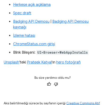
Herkese açık açıklama
Spec draft
Badging API Demosu
|
Badging API Demosu
kaynağı
İzleme hatası
ChromeStatus.com girişi
Blink Bileşeni:
UI>Browser>WebAppInstalls
Unsplash
'teki
Prateek Katyal
'ın
hero fotoğrafı
Bu size yardımcı oldu mu?
Aksi belirtilmediği sürece bu sayfanın içeriği
Creative Commons Atıf