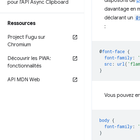
disposons de
p
pour l'API Async Clipboard
davantage en mo
déclarant un
@
Ressources
:
Project Fugu sur
Chromium
@
font-face
{
font-family
:
Découvrir les PWA:
src
:
url
(
'fla
fonctionnalités
}
API MDN Web
Vous pouvez ens
body
{
font-family
:
}