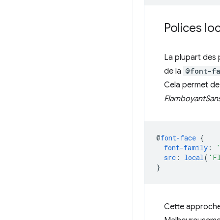
Polices l
La plupart des 
de la
@font-f
Cela permet de c
FlamboyantSans
@
font-face
{
font-family
:
src
:
local
(
'F
}
Cette approche 