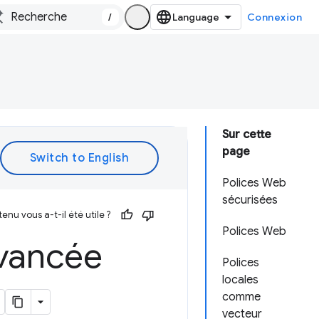
/
Connexion
Sur cette
page
Polices Web
sécurisées
enu vous a-t-il été utile ?
Polices Web
avancée
Polices
locales
comme
vecteur