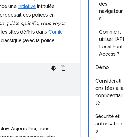
des
ancé une
initiative
intitulée
navigateur
proposait ces polices en
s
b qui les spécifie, vous voyez
t les sites définis dans
Comic
Comment
utiliser l'API
classique (avec la police
Local Font
Access ?
Démo
Considérati
ons liées à la
confidentiali
té
Sécurité et
autorisation
lue. Aujourd'hui, nous
s