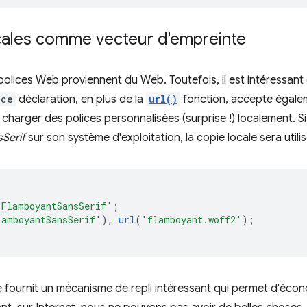
ocales comme vecteur d'empreinte
polices Web proviennent du Web. Toutefois, il est intéressant
ace
déclaration, en plus de la
url()
fonction, accepte égal
harger des polices personnalisées (surprise !) localement. Si l'
Serif
sur son système d'exploitation, la copie locale sera utilis
'FlamboyantSansSerif'
;
lamboyantSansSerif'
),
url
(
'flamboyant.woff2'
);
fournit un mécanisme de repli intéressant qui permet d'écon