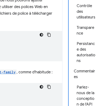
ue nous pouvons ajuster
Contrôle
 utiliser des polices Web en
des
ichiers de police à télécharger
utilisateurs
Transpare
nce
Persistanc
e des
autorisatio
ns
Commentair
t-family
, comme d'habitude :
es
Parlez-
nous de la
conceptio
n de l'API