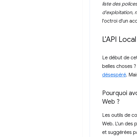
liste des polic
d'exploitation, m
l'octroi d'un ac
L'API Loca
Le début de cet
belles choses 
désespéré
. Ma
Pourquoi avo
Web ?
Les outils de co
Web. L'un des p
et suggérées pa