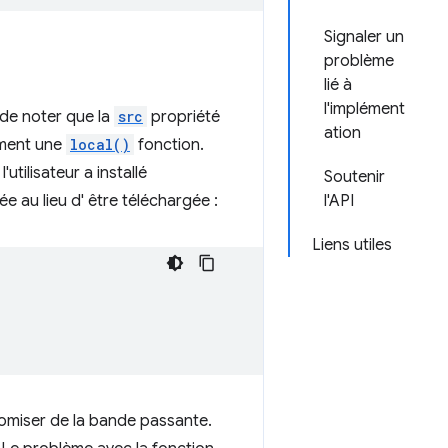
Signaler un
problème
lié à
l'implément
 de noter que la
src
propriété
ation
ement une
local()
fonction.
utilisateur a installé
Soutenir
ée au lieu d' être téléchargée :
l'API
Liens utiles
omiser de la bande passante.