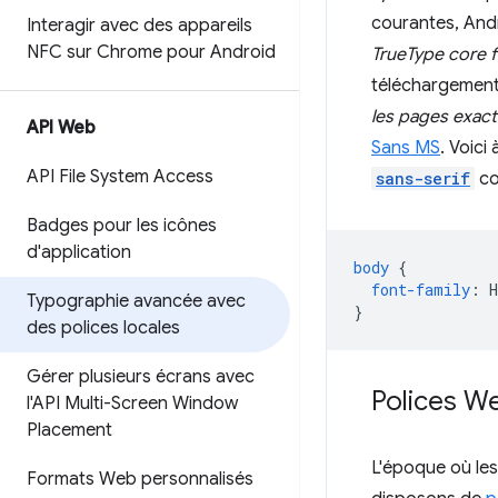
courantes, And
Interagir avec des appareils
NFC sur Chrome pour Android
TrueType core 
téléchargement 
les pages exact
API Web
Sans MS
. Voici
API File System Access
sans-serif
co
Badges pour les icônes
d'application
body
{
font-family
:
H
Typographie avancée avec
}
des polices locales
Gérer plusieurs écrans avec
Polices W
l'API Multi-Screen Window
Placement
L'époque où les
Formats Web personnalisés