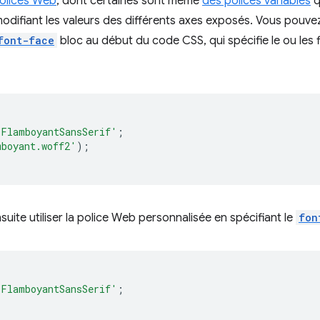
olices Web
, dont certaines sont même
des polices variables
q
difiant les valeurs des différents axes exposés. Vous pouvez
font-face
bloc au début du code CSS, qui spécifie le ou les f
'FlamboyantSansSerif'
;
mboyant.woff2'
);
uite utiliser la police Web personnalisée en spécifiant le
fon
'FlamboyantSansSerif'
;