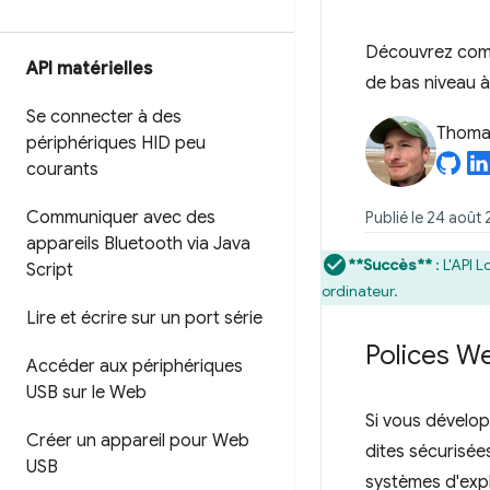
Découvrez comme
API matérielles
de bas niveau à
Se connecter à des
Thomas
périphériques HID peu
courants
Communiquer avec des
Publié le 24 août
appareils Bluetooth via Java
**Succès**
: L'API 
Script
ordinateur.
Lire et écrire sur un port série
Polices W
Accéder aux périphériques
USB sur le Web
Si vous dévelo
Créer un appareil pour Web
dites sécurisée
USB
systèmes d'explo