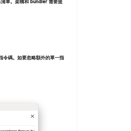
。架構和 bundler 需要提
指令碼。如要忽略額外的單一指
。