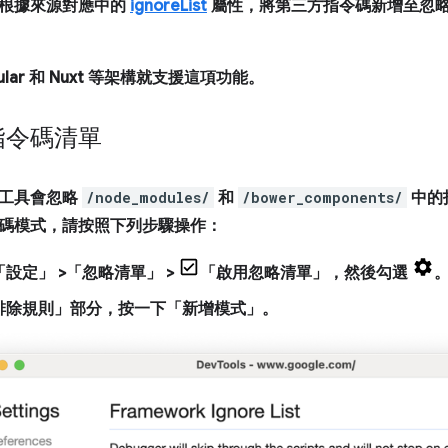
根據來源對應中的
ignoreList
屬性，將第三方指令碼新增至忽略清單
lar 和 Nuxt 等架構就支援這項功能。
指令碼清單
工具
會忽略
/node_modules/
和
/bower_components/
中的
碼模式，請按照下列步驟操作：
「設定」
>「忽略清單」
>
「啟用忽略清單」
，然後勾選
排除規則」
部分，按一下「新增模式」
。