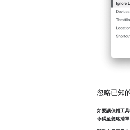
忽略已知
如要讓偵錯工具
令碼至忽略清單