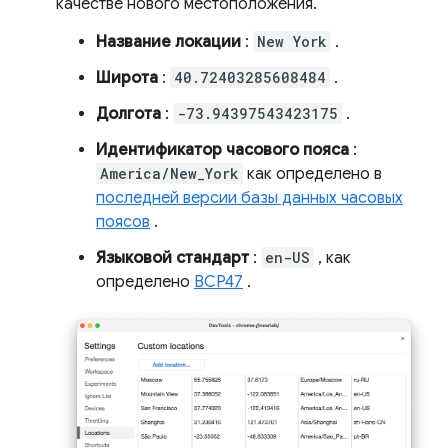
качестве нового местоположения.
Название локации
:
New York
.
Широта
:
40.72403285608484
.
Долгота
:
-73.94397543423175
.
Идентификатор часового пояса
:
America/New_York
как определено в
последней версии базы данных часовых
поясов
.
Языковой стандарт
:
en-US
, как
определено
BCP47
.