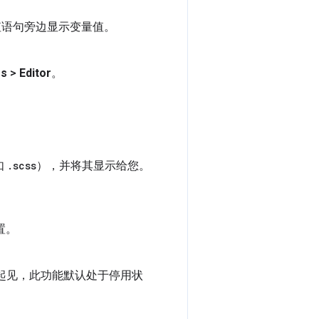
值语句旁边显示变量值。
es
>
Editor
。
如
.
scss
），并将其显示给您。
置。
起见，此功能默认处于停用状