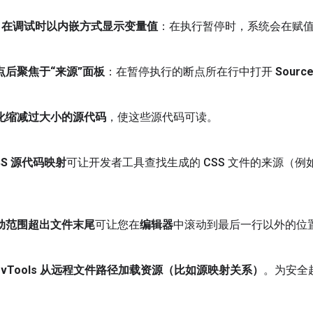
在调试时以内嵌方式显示变量值
：在执行暂停时，系统会在赋
点后聚焦于“来源”面板
：在暂停执行的断点所在行中打开
Sourc
化缩减过大小的源代码
，使这些源代码可读。
SS 源代码映射
可让开发者工具查找生成的 CSS 文件的来源（例
动范围超出文件末尾
可让您在
编辑器
中滚动到最后一行以外的位
v
Tools 从远程文件路径加载资源（比如源映射关系）
。为安全