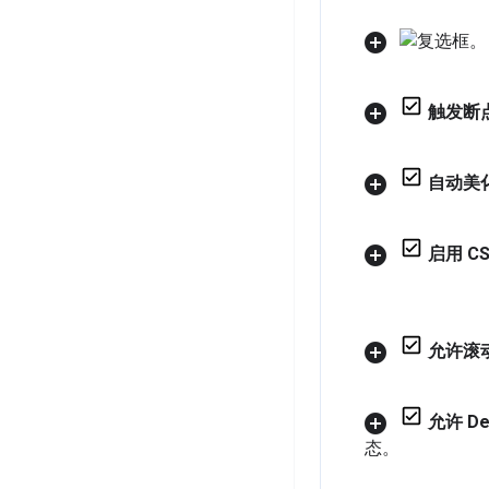
触发断
自动美
启用 C
允许滚
允许 De
态。