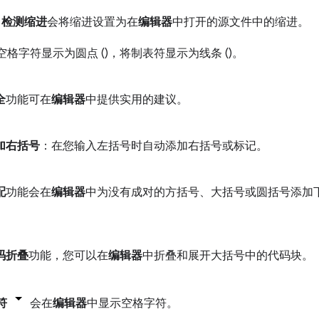
检测缩进
会将缩进设置为在
编辑器
中打开的源文件中的缩进。
空格字符显示为圆点 (
)，将制表符显示为线条 (
)。
全
功能可在
编辑器
中提供实用的建议。
加右括号
：在您输入左括号时自动添加右括号或标记。
配
功能会在
编辑器
中为没有成对的方括号、大括号或圆括号添加
码折叠
功能，您可以在
编辑器
中折叠和展开大括号中的代码块。
符
会在
编辑器
中显示空格字符。