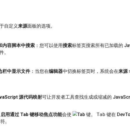
于自定义
来源
面板的选项。
和内容脚本中搜索
：您可以使用
搜索
标签页搜索所有已加载的 Ja
文件。
边栏中显示文件
：当您在
编辑器
中切换标签页时，系统会在
来源
va
Script 源代码映射
可让开发者工具查找生成或缩减的 Java
Sc
启用通过 Tab 键移动焦点功能
会使
Tab
键在 Dev
T
 字符。