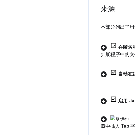
来源
本部分列出了用
在匿名
扩展程序中的
自动在
启用 Ja
器
中插入 Tab