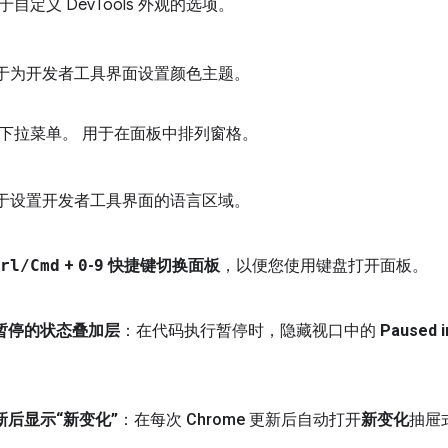
自定义 DevTools 外观的选项。
于为开发者工具界面设置颜色主题。
用于在面板中排列窗格。
于设置开发者工具界面的语言区域。
rl
/
Cmd
+
0
-
9
快捷键切换面板
，以便您使用键盘打开面板。
暂停的状态叠加层
：在代码执行暂停时，隐藏视口中的
Paused i
新后显示“新变化”
：在每次 Chrome 更新后自动打开
新变化
抽屉