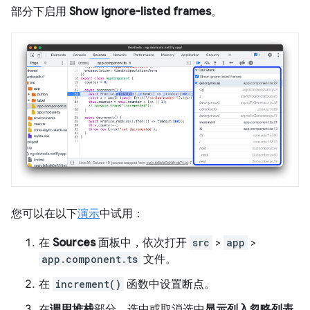
部分下启用
Show ignore-listed frames
。
您可以在以下
演示
中试用：
在
Sources
面板中，依次打开
src
>
app
>
app.component.ts
文件。
在
increment()
函数中设置断点。
在
调用堆栈
部分，选中或取消选中
显示列入忽略列表