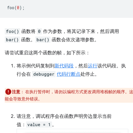
foo
(
0
);
foo()
函数将
0
作为参数，将其记录下来，然后调用
bar()
函数。
bar()
函数会依次递增参数。
请尝试重启这两个函数的帧，如下所示：
将示例代码复制到
新代码段
，然后
运行
该代码段。执
行会在
debugger
代码行断点
处停止。
注意
：
在执行暂停时，请勿以编程方式更改调用堆栈帧的顺序。
能会导致意外错误。
请注意，调试程序会在函数声明旁边显示当前
值：
value = 1
。