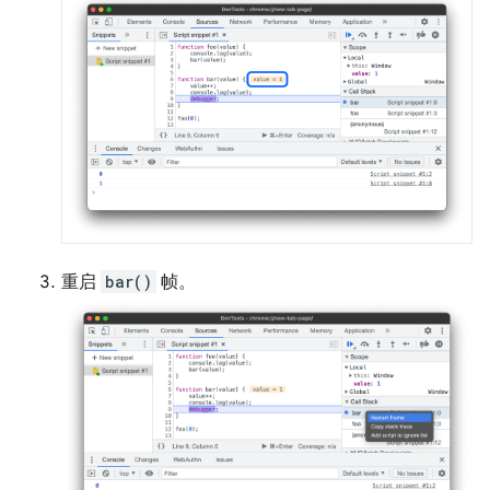
重启
bar()
帧。