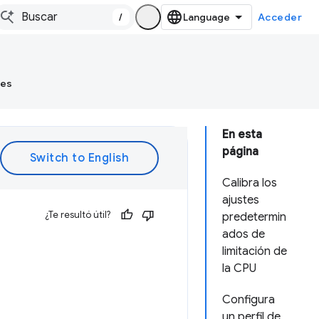
/
Acceder
tes
En esta
página
Calibra los
ajustes
¿Te resultó útil?
predetermin
ados de
limitación de
la CPU
Configura
un perfil de