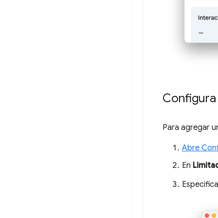
Configura 
Para agregar un
Abre Conf
En
Limita
Especific