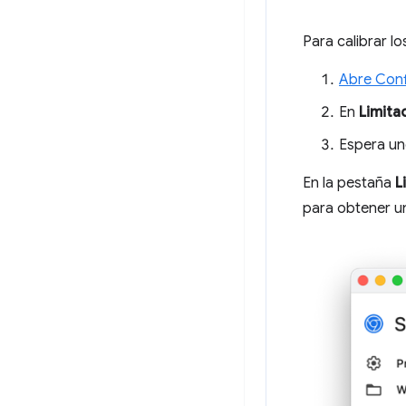
Para calibrar l
Abre Conf
En
Limita
Espera un
En la pestaña
L
para obtener un