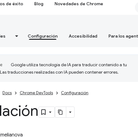
os de éxito
Blog
Novedades de Chrome
les
Configuración
Accesibilidad
Para los agen
Google utiliza tecnología de IA para traducir contenido a tu
 Las traducciones realizadas con IA pueden contener errores.
Docs
Chrome DevTools
Configuración
lación
Emelianova