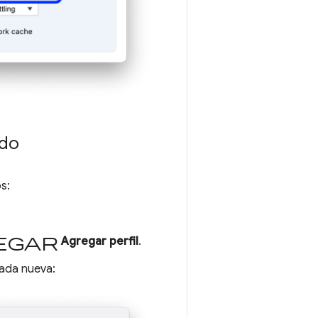
ado
s:
egar
Agregar perfil
.
rada nueva: