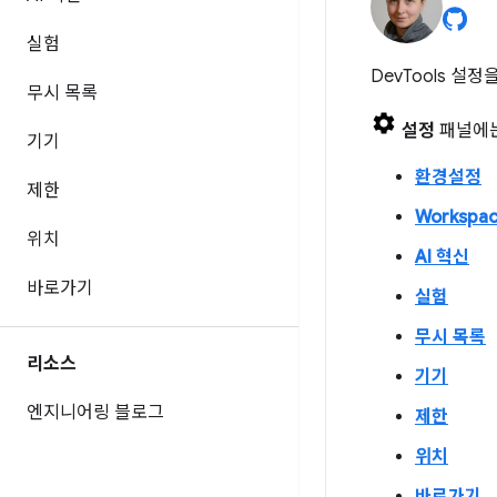
실험
DevTools 설
무시 목록
설정
패널에는
기기
환경설정
제한
Workspa
위치
AI 혁신
바로가기
실험
무시 목록
리소스
기기
엔지니어링 블로그
제한
위치