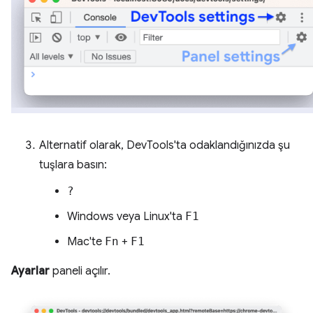
Alternatif olarak, DevTools'ta odaklandığınızda şu
tuşlara basın:
?
Windows veya Linux'ta
F1
Mac'te
Fn
+
F1
Ayarlar
paneli açılır.