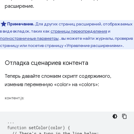
расширение.
Примечание.
Для других страниц расширений, отображаемых
в виде вкладок, таких как
страницы переопределения
и
полностраничные параметры
, вы можете найти журналы, проверив
страницу или посетив страницу «Управление расширениями».
Отладка сценариев контента
Теперь давайте сломаем скрипт содержимого,
изменив переменную «color» на «colors»:
контент.js:
...
function
setColor
(
color
)
{
// There's a typo in the line below;