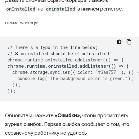
Давайте сломаем сервис-воркера, изменив
onInstalled
на
oninstalled
в нижнем регистре:
сервис-worker.js:
// There's a typo in the line below;
// ❌ oninstalled should be ✅ onInstalled.
chrome
.
runtime
.
onInstalled
.
addListener
(()
=
>
{
chrome
.
runtime
.
oninstalled
.
addListener
(()
=
>
{
chrome
.
storage
.
sync
.
set
({
color
:
'#3aa757'
},
()
=
console
.
log
(
'The background color is green.'
);
});
});
Обновите и нажмите
«Ошибки»,
чтобы просмотреть
журнал ошибок. Первая ошибка сообщает о том, что
сервисному работнику не удалось