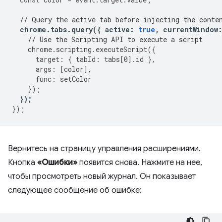
// Query the active tab before injecting the conte
chrome
.
tabs
.
query
({
active
:
true
,
currentWindow
// Use the Scripting API to execute a script
chrome
.
scripting
.
executeScript
({
target
:
{
tabId
:
tabs
[
0
].
id
},
args
:
[
color
],
func
:
setColor
});
});
});
Вернитесь на страницу управления расширениями.
Кнопка
«Ошибки»
появится снова. Нажмите на нее,
чтобы просмотреть новый журнал. Он показывает
следующее сообщение об ошибке: