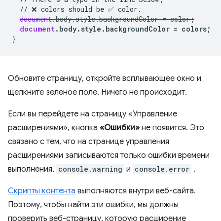
// ❌ colors should be ✅ color.
document
.
body
.
style
.
backgroundColor
=
color
;
document
.
body
.
style
.
backgroundColor
=
colors
;
}
Обновите страницу, откройте всплывающее окно и
щелкните зеленое поле. Ничего не происходит.
Если вы перейдете на страницу «Управление
расширениями», кнопка
«Ошибки»
не появится. Это
связано с тем, что на странице управления
расширениями записываются только ошибки времени
выполнения,
console.warning
и
console.error
.
Скрипты контента
выполняются внутри веб-сайта.
Поэтому, чтобы найти эти ошибки, мы должны
проверить веб-страницу, которую расширение