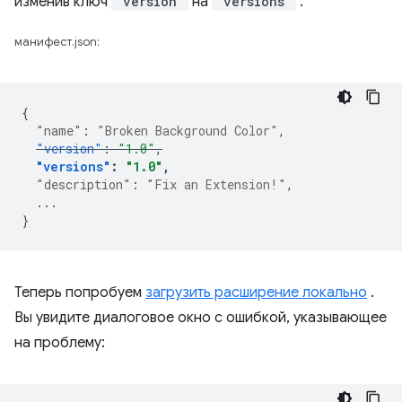
изменив ключ
"version"
на
"versions"
:
манифест.json:
{
"name"
:
"Broken Background Color"
,
"version"
:
"1.0"
,
"versions"
:
"1.0"
,
"description"
:
"Fix an Extension!"
,
...
}
Теперь попробуем
загрузить расширение локально
.
Вы увидите диалоговое окно с ошибкой, указывающее
на проблему: