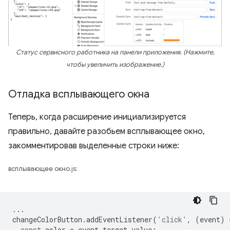
Статус сервисного работника на панели приложения. (Нажмите,
чтобы увеличить изображение.)
Отладка всплывающего окна
Теперь, когда расширение инициализируется
правильно, давайте разобьем всплывающее окно,
закомментировав выделенные строки ниже:
всплывающее окно.js:
...
changeColorButton
.
addEventListener
(
'click'
,
(
event
)
const
color
=
event
.
target
.
value
;