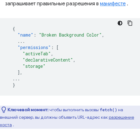
запрашивает правильные разрешения в
манифесте
.
{
"name"
:
"Broken Background Color"
,
...
"permissions"
:
[
"activeTab"
,
"declarativeContent"
,
"storage"
],
...
}
Ключевой момент:
чтобы выполнить вызовы
на
fetch()
внешний сервер, вы должны объявить URL-адрес как
разрешение
хоста
.