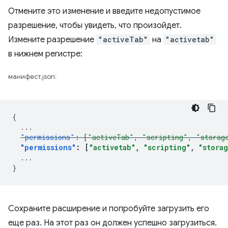
Отмените это изменение и введите недопустимое
разрешение, чтобы увидеть, что произойдет.
Измените разрешение
"activeTab"
на
"activetab"
в нижнем регистре:
манифест.json:
{
...
"permissions"
:
[
"activeTab"
,
"scripting"
,
"storag
"permissions"
:
[
"activetab"
,
"scripting"
,
"stora
...
}
Сохраните расширение и попробуйте загрузить его
еще раз. На этот раз он должен успешно загрузиться.