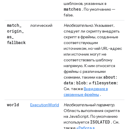
шаблонов, указанных в
matches
. По умолчанию —
false.
match
_
логический
Необязательно.
Указывает,
origin
_
следует ли скрипту внедрять
as
_
скрипт в фреймы, созданные
fallback
соответствующим
источником, но чей URL-адрес
или источник могут не
соответствовать шаблону
напрямую. К ним относятся
фреймы с различными
about:
схемами, такими как
data:
blob:
filesystem:
и
См. также
Внедрение в
связанные фреймы
.
world
ExecutionWorld
Необязательный параметр.
Область выполнения скрипта
на JavaScript. По умолчанию
ISOLATED
используется
. См.
также
«Работа в