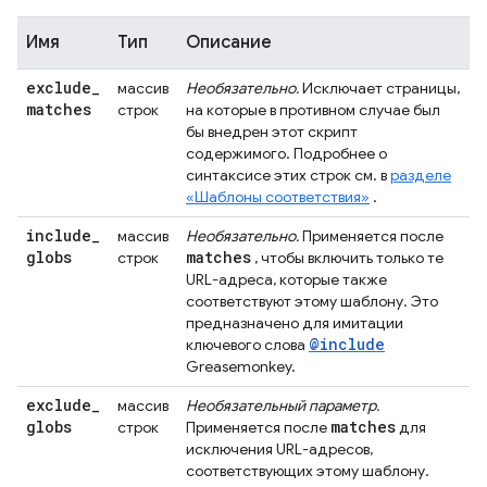
Имя
Тип
Описание
exclude
_
массив
Необязательно.
Исключает страницы,
matches
строк
на которые в противном случае был
бы внедрен этот скрипт
содержимого. Подробнее о
синтаксисе этих строк см. в
разделе
«Шаблоны соответствия»
.
include
_
массив
Необязательно.
Применяется после
globs
matches
строк
, чтобы включить только те
URL-адреса, которые также
соответствуют этому шаблону. Это
предназначено для имитации
@include
ключевого слова
Greasemonkey.
exclude
_
массив
Необязательный параметр.
globs
matches
строк
Применяется после
для
исключения URL-адресов,
соответствующих этому шаблону.