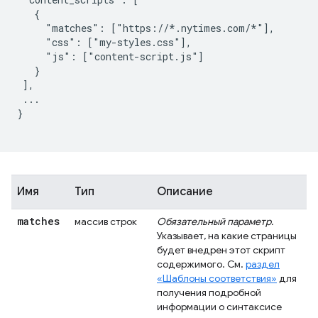
   {

     "matches": ["https://*.nytimes.com/*"],

     "css": ["my-styles.css"],

     "js": ["content-script.js"]

   }

 ],

 ...

}

Имя
Тип
Описание
matches
массив строк
Обязательный параметр.
Указывает, на какие страницы
будет внедрен этот скрипт
содержимого. См.
раздел
«Шаблоны соответствия»
для
получения подробной
информации о синтаксисе