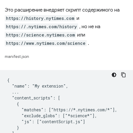
Это расширение внедряет скрипт содержимого на
https://history.nytimes.com
и
https://.nytimes.com/history
, но не на
https://science.nytimes.com
или
https://www.nytimes.com/science
.
manifest.json
{

  "name": "My extension",

  ...

  "content_scripts": [

    {

      "matches": ["https://*.nytimes.com/*"],

      "exclude_globs": ["*science*"],

      "js": ["contentScript.js"]

    }
