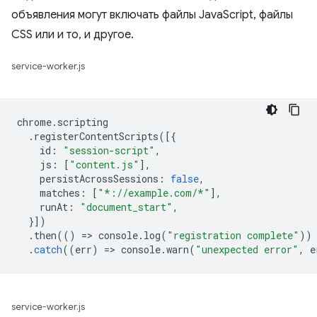
объявления могут включать файлы JavaScript, файлы
CSS или и то, и другое.
service-worker.js
chrome
.
scripting
.
registerContentScripts
([{
id
:
"session-script"
,
js
:
[
"content.js"
],
persistAcrossSessions
:
false
,
matches
:
[
"*://example.com/*"
],
runAt
:
"document_start"
,
}])
.
then
(()
=
>
console
.
log
(
"registration complete"
))
.
catch
((
err
)
=
>
console
.
warn
(
"unexpected error"
,
e
service-worker.js