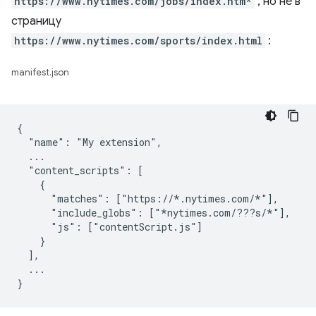
https://www.nytimes.com/jobs/index.htm*
, но не в
страницу
https://www.nytimes.com/sports/index.html
:
manifest.json
{

  "name": "My extension",

  ...

  "content_scripts": [

    {

      "matches": ["https://*.nytimes.com/*"],

      "include_globs": ["*nytimes.com/???s/*"],

      "js": ["contentScript.js"]

    }

  ],

  ...
