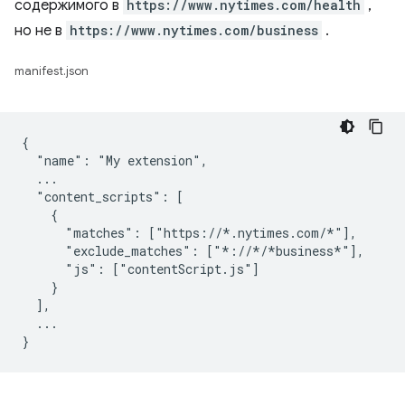
содержимого в
https://www.nytimes.com/health
,
но не в
https://www.nytimes.com/business
.
manifest.json
{

  "name": "My extension",

  ...

  "content_scripts": [

    {

      "matches": ["https://*.nytimes.com/*"],

      "exclude_matches": ["*://*/*business*"],

      "js": ["contentScript.js"]

    }

  ],

  ...
