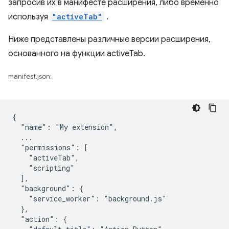
запросив их в манифесте расширения, либо временно
используя
"activeTab"
.
Ниже представлены различные версии расширения,
основанного на функции activeTab.
manifest.json:
{

  "name": "My extension",

  ...

  "permissions": [

    "activeTab",

    "scripting"

  ],

  "background": {

    "service_worker": "background.js"

  },

  "action": {
