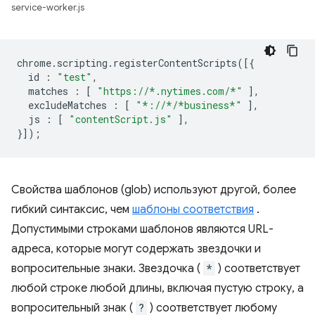
service-worker.js
chrome
.
scripting
.
registerContentScripts
([{
id
:
"test"
,
matches
:
[
"https://*.nytimes.com/*"
],
excludeMatches
:
[
"*://*/*business*"
],
js
:
[
"contentScript.js"
],
}]);
Свойства шаблонов (glob) используют другой, более
гибкий синтаксис, чем
шаблоны соответствия
.
Допустимыми строками шаблонов являются URL-
адреса, которые могут содержать звездочки и
вопросительные знаки. Звездочка (
*
) соответствует
любой строке любой длины, включая пустую строку, а
вопросительный знак (
?
) соответствует любому