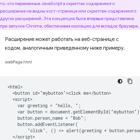
то, что переменные JavaScript в скриптах содержимого
расширения не видны хост-странице или скриптам содержимого
других расширений. Эта концепция была впервые представлена ​​
при запуске Chrome, обеспечивая изоляцию для вкладок браузера.
Расширение может работать на веб-странице с
кодом, аналогичным приведенному ниже примеру.
webPage.html
<html>

  <button id="mybutton">click me</button>

  <script>

    var greeting = "hello, ";

    var button = document.getElementById("mybutton");
    button.person_name = "Bob";

    button.addEventListener(

        "click", () => alert(greeting + button.perso
  </script>
