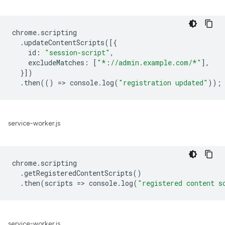
chrome
.
scripting
.
updateContentScripts
([{
id
:
"session-script"
,
excludeMatches
:
[
"*://admin.example.com/*"
],
}])
.
then
(()
=
>
console
.
log
(
"registration updated"
));
service-worker.js
chrome
.
scripting
.
getRegisteredContentScripts
()
.
then
(
scripts
=
>
console
.
log
(
"registered content s
service-worker.js