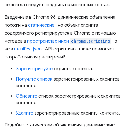
не всегда следует внедрять на известных хостах.
Введенные в Chrome 96, динамические объявления
похожи на
статические
, но объект скрипта
содержимого регистрируется в Chrome с помощью
методов в
пространстве имен
chrome.scripting
, а
не в
manifest.json
. API скриптинга также позволяет
разработчикам расширений:
Зарегистрируйте
скрипты контента.
Получите список
зарегистрированных скриптов
контента.
Обновите
список зарегистрированных скриптов
контента.
Удалите
зарегистрированные скрипты контента.
Подобно статическим объявлениям, динамические