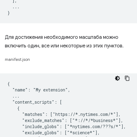
  ],

  ...

Для достижения необходимого масштаба можно
включить один, все или некоторые из этих пунктов.
manifest.json
{

  "name": "My extension",

  ...

  "content_scripts": [

    {

      "matches": ["https://*.nytimes.com/*"],

      "exclude_matches": ["*://*/*business*"],

      "include_globs": ["*nytimes.com/???s/*"],

      "exclude_globs": ["*science*"],
