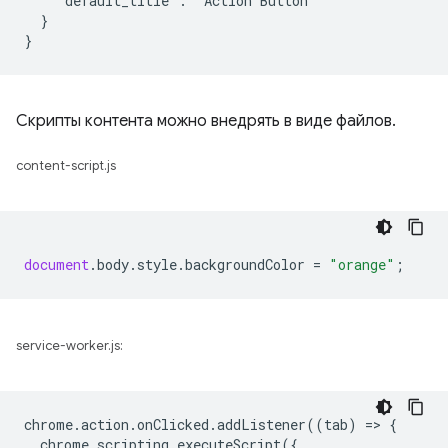
    "default_title": "Action Button"

  }

Скрипты контента можно внедрять в виде файлов.
content-script.js
document
.
body
.
style
.
backgroundColor
=
"orange"
;
service-worker.js:
chrome
.
action
.
onClicked
.
addListener
((
tab
)
=
>
{
chrome
.
scripting
.
executeScript
({