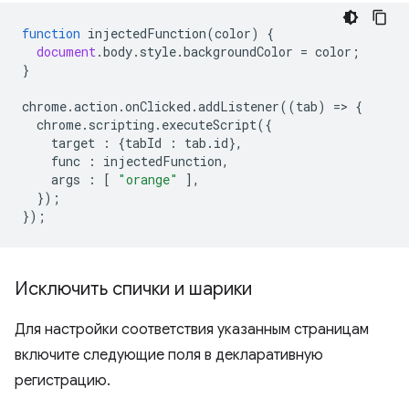
function
injectedFunction
(
color
)
{
document
.
body
.
style
.
backgroundColor
=
color
;
}
chrome
.
action
.
onClicked
.
addListener
((
tab
)
=
>
{
chrome
.
scripting
.
executeScript
({
target
:
{
tabId
:
tab
.
id
},
func
:
injectedFunction
,
args
:
[
"orange"
],
});
});
Исключить спички и шарики
Для настройки соответствия указанным страницам
включите следующие поля в декларативную
регистрацию.