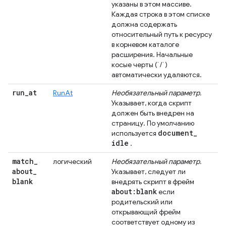
указаны в этом массиве.
Каждая строка в этом списке
должна содержать
относительный путь к ресурсу
в корневом каталоге
расширения. Начальные
косые черты (`/`)
автоматически удаляются.
run
_
at
RunAt
Необязательный параметр.
Указывает, когда скрипт
должен быть внедрен на
страницу. По умолчанию
document
_
используется
idle
.
match
_
логический
Необязательный параметр.
about
_
Указывает, следует ли
blank
внедрять скрипт в фрейм
about:blank
если
родительский или
открывающий фрейм
соответствует одному из