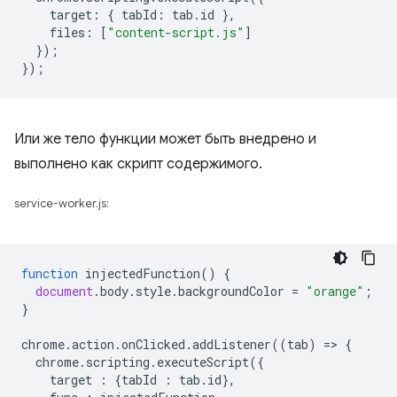
target
:
{
tabId
:
tab
.
id
},
files
:
[
"content-script.js"
]
});
});
Или же тело функции может быть внедрено и
выполнено как скрипт содержимого.
service-worker.js:
function
injectedFunction
()
{
document
.
body
.
style
.
backgroundColor
=
"orange"
;
}
chrome
.
action
.
onClicked
.
addListener
((
tab
)
=
>
{
chrome
.
scripting
.
executeScript
({
target
:
{
tabId
:
tab
.
id
},