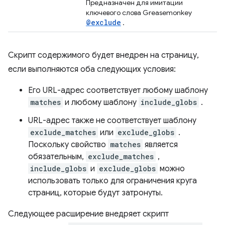
Предназначен для имитации
ключевого слова Greasemonkey
@exclude
.
Скрипт содержимого будет внедрен на страницу,
если выполняются оба следующих условия:
Его URL-адрес соответствует любому шаблону
matches
и любому шаблону
include_globs
.
URL-адрес также не соответствует шаблону
exclude_matches
или
exclude_globs
.
Поскольку свойство
matches
является
обязательным,
exclude_matches
,
include_globs
и
exclude_globs
можно
использовать только для ограничения круга
страниц, которые будут затронуты.
Следующее расширение внедряет скрипт