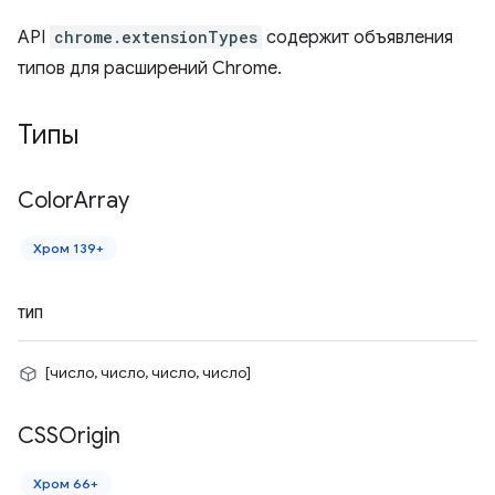
API
chrome.extensionTypes
содержит объявления
типов для расширений Chrome.
Типы
Color
Array
Хром 139+
ТИП
[число, число, число, число]
CSSOrigin
Хром 66+