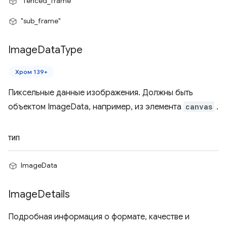
"fenced_frame"
"sub_frame"
Image
Data
Type
Хром 139+
Пиксельные данные изображения. Должны быть
объектом ImageData, например, из элемента
canvas
.
ТИП
ImageData
Image
Details
Подробная информация о формате, качестве и