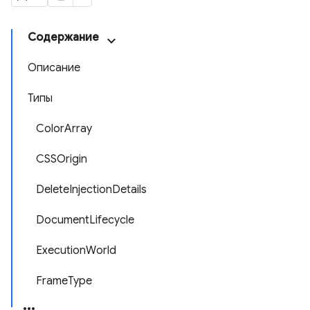
Содержание
Описание
Типы
ColorArray
CSSOrigin
DeleteInjectionDetails
DocumentLifecycle
ExecutionWorld
FrameType