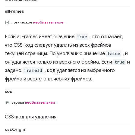
allFrames
логическое
необязательное
Если allFrames имеет значение
true
, это означает,
что CSS-код следует удалить из всех фреймов
текущей страницы. По умолчанию значение
false
, и
он удаляется только из верхнего фрейма. Если
true
и
задано
frameId
, код удаляется из выбранного
фрейма и всех его дочерних фреймов.
код
строка
необязательная
CSS-код для удаления.
cssOrigin