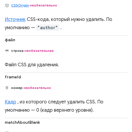
CSSOrigin
необязательно
Источник
CSS-кода, который нужно удалить. По
умолчанию —
"author"
.
файл
строка
необязательная
Файл CSS для удаления.
frameId
номер
необязательно
Кадр
, из которого следует удалить CSS. По
умолчанию — 0 (кадр верхнего уровня).
matchAboutBlank