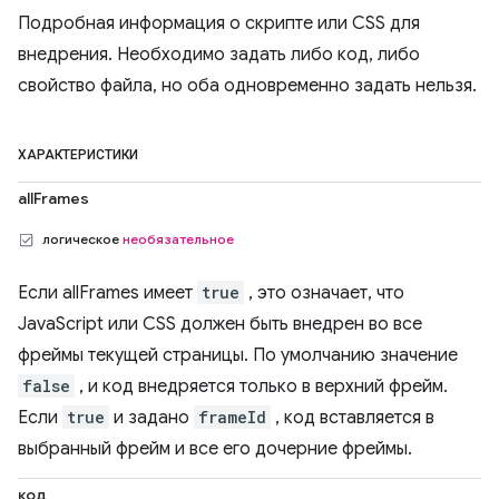
Подробная информация о скрипте или CSS для
внедрения. Необходимо задать либо код, либо
свойство файла, но оба одновременно задать нельзя.
ХАРАКТЕРИСТИКИ
allFrames
логическое
необязательное
Если allFrames имеет
true
, это означает, что
JavaScript или CSS должен быть внедрен во все
фреймы текущей страницы. По умолчанию значение
false
, и код внедряется только в верхний фрейм.
Если
true
и задано
frameId
, код вставляется в
выбранный фрейм и все его дочерние фреймы.
код