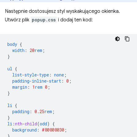
Następnie dostosujesz styl wyskakującego okienka.
Utwórz plik
popup.css
i dodaj ten kod:
body
{
width
:
20
rem
;
}
ul
{
list-style-type
:
none
;
padding-inline-start
:
0
;
margin
:
1
rem
0
;
}
li
{
padding
:
0.25
rem
;
}
li
:
nth-child
(
odd
)
{
background
:
#808080
30
;
}