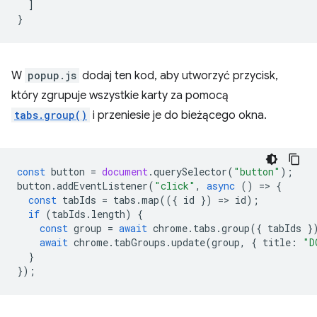
  ]

W
popup.js
dodaj ten kod, aby utworzyć przycisk,
który zgrupuje wszystkie karty za pomocą
tabs.group()
i przeniesie je do bieżącego okna.
const
button
=
document
.
querySelector
(
"button"
);
button
.
addEventListener
(
"click"
,
async
()
=
>
{
const
tabIds
=
tabs
.
map
(({
id
})
=
>
id
);
if
(
tabIds
.
length
)
{
const
group
=
await
chrome
.
tabs
.
group
({
tabIds
}
await
chrome
.
tabGroups
.
update
(
group
,
{
title
:
"D
}
});