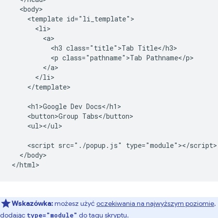
  <body>

    <template id="li_template">

      <li>

        <a>

          <h3 class="title">Tab Title</h3>

          <p class="pathname">Tab Pathname</p>

        </a>

      </li>

    </template>

    <h1>Google Dev Docs</h1>

    <button>Group Tabs</button>

    <ul></ul>

    <script src="./popup.js" type="module"></script>

  </body>

Wskazówka:
możesz użyć
oczekiwania na najwyższym poziomie
,
dodając
do tagu skryptu.
type="module"