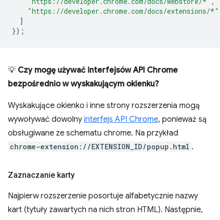
"https://developer.chrome.com/docs/webstore/*"
,
"https://developer.chrome.com/docs/extensions/*"
]
});
💡
Czy mogę używać interfejsów API Chrome
bezpośrednio w wyskakującym okienku?
Wyskakujące okienko i inne strony rozszerzenia mogą
wywoływać dowolny
interfejs API Chrome
, ponieważ są
obsługiwane ze schematu chrome. Na przykład
chrome-extension://EXTENSION_ID/popup.html
.
Zaznaczanie karty
Najpierw rozszerzenie posortuje alfabetycznie nazwy
kart (tytuły zawartych na nich stron HTML). Następnie,