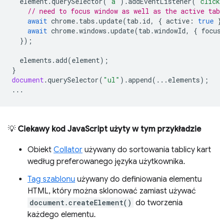
element
.
querySelector
(
"a"
).
addEventListener
(
"clic
// need to focus window as well as the active tab
await
chrome
.
tabs
.
update
(
tab
.
id
,
{
active
:
true
await
chrome
.
windows
.
update
(
tab
.
windowId
,
{
focu
});
elements
.
add
(
element
);
}
document
.
querySelector
(
"ul"
).
append
(...
elements
);
...
💡
Ciekawy kod JavaScript użyty w tym przykładzie
Obiekt
Collator
używany do sortowania tablicy kart
według preferowanego języka użytkownika.
Tag szablonu
używany do definiowania elementu
HTML, który można sklonować zamiast używać
document.createElement()
do tworzenia
każdego elementu.