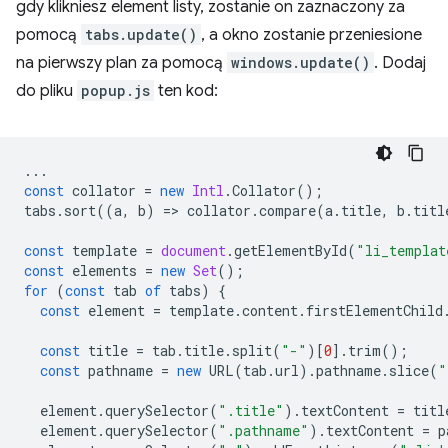
gdy klikniesz element listy, zostanie on zaznaczony za
pomocą
tabs.update()
, a okno zostanie przeniesione
na pierwszy plan za pomocą
windows.update()
. Dodaj
do pliku
popup.js
ten kod:
...
const
collator
=
new
Intl
.
Collator
();
tabs
.
sort
((
a
,
b
)
=
>
collator
.
compare
(
a
.
title
,
b
.
titl
const
template
=
document
.
getElementById
(
"li_templat
const
elements
=
new
Set
();
for
(
const
tab
of
tabs
)
{
const
element
=
template
.
content
.
firstElementChild
const
title
=
tab
.
title
.
split
(
"-"
)[
0
].
trim
();
const
pathname
=
new
URL
(
tab
.
url
).
pathname
.
slice
(
"
element
.
querySelector
(
".title"
).
textContent
=
titl
element
.
querySelector
(
".pathname"
).
textContent
=
p