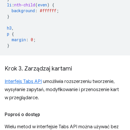
li
:
nth-child
(
even
)
{
background
:
#ffffff
;
}
h3
,
p
{
margin
:
0
;
}
Krok 3
.
Zarządzaj kartami
Interfejs Tabs API
umożliwia rozszerzeniu tworzenie,
wysyłanie zapytań, modyfikowanie i przenoszenie kart
w przeglądarce.
Poproś o dostęp
Wielu metod w interfejsie Tabs API można używać bez