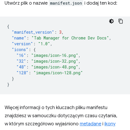
Utwórz plik o nazwie
manifest.json
i dodaj ten kod:
{
"manifest_version"
:
3
,
"name"
:
"Tab Manager for Chrome Dev Docs"
,
"version"
:
"1.0"
,
"icons"
:
{
"16"
:
"images/icon-16.png"
,
"32"
:
"images/icon-32.png"
,
"48"
:
"images/icon-48.png"
,
"128"
:
"images/icon-128.png"
}
}
Więcej informacji o tych kluczach pliku manifestu
znajdziesz w samouczku dotyczącym czasu czytania,
w którym szczegółowo wyjaśniono
metadane
i
ikony