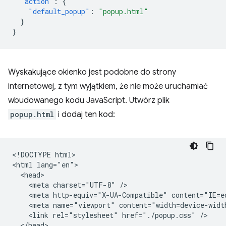
"action"
:
{
"default_popup"
:
"popup.html"
}
}
Wyskakujące okienko jest podobne do strony
internetowej, z tym wyjątkiem, że nie może uruchamiać
wbudowanego kodu JavaScript. Utwórz plik
popup.html
i dodaj ten kod:
<!DOCTYPE html>

<html lang="en">

  <head>

    <meta charset="UTF-8" />

    <meta http-equiv="X-UA-Compatible" content="IE=ed
    <meta name="viewport" content="width=device-width
    <link rel="stylesheet" href="./popup.css" />

  </head>
