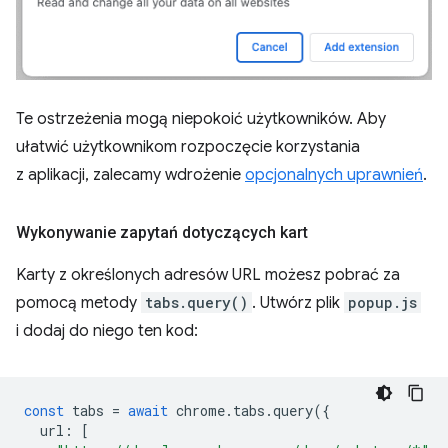
Te ostrzeżenia mogą niepokoić użytkowników. Aby
ułatwić użytkownikom rozpoczęcie korzystania
z aplikacji, zalecamy wdrożenie
opcjonalnych uprawnień
.
Wykonywanie zapytań dotyczących kart
Karty z określonych adresów URL możesz pobrać za
pomocą metody
tabs.query()
. Utwórz plik
popup.js
i dodaj do niego ten kod:
const
tabs
=
await
chrome
.
tabs
.
query
({
url
:
[