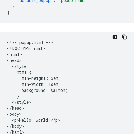
"default_popup"
:
"popup.html"
}
}
<!-- popup.html -->

<!DOCTYPE html>

<html>

<head>

  <style>

    html {

      min-height: 5em;

      min-width: 10em;

      background: salmon;

    }

  </style>

</head>

<body>

  <p>Hello, world!</p>

</body>
