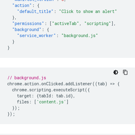
"action"
:
{
"default_title"
:
"Click to show an alert"
},
"permissions"
:
[
"activeTab"
,
"scripting"
],
"background"
:
{
"service_worker"
:
"background.js"
}
}
// background.js
chrome
.
action
.
onClicked
.
addListener
((
tab
)
=
>
{
chrome
.
scripting
.
executeScript
({
target
:
{
tabId
:
tab
.
id
},
files
:
[
'content.js'
]
});
});