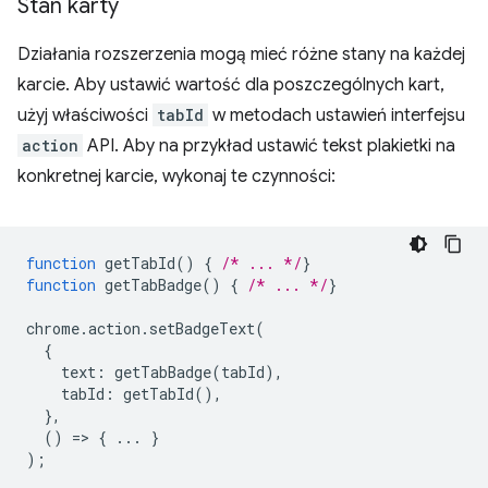
Stan karty
Działania rozszerzenia mogą mieć różne stany na każdej
karcie. Aby ustawić wartość dla poszczególnych kart,
użyj właściwości
tabId
w metodach ustawień interfejsu
action
API. Aby na przykład ustawić tekst plakietki na
konkretnej karcie, wykonaj te czynności:
function
getTabId
()
{
/* ... */
}
function
getTabBadge
()
{
/* ... */
}
chrome
.
action
.
setBadgeText
(
{
text
:
getTabBadge
(
tabId
),
tabId
:
getTabId
(),
},
()
=
>
{
...
}
);