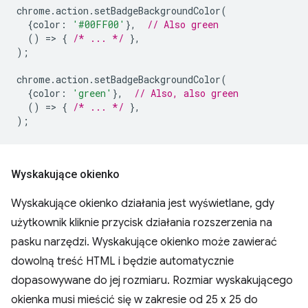
chrome
.
action
.
setBadgeBackgroundColor
(
{
color
:
'#00FF00'
},
// Also green
()
=
>
{
/* ... */
},
);
chrome
.
action
.
setBadgeBackgroundColor
(
{
color
:
'green'
},
// Also, also green
()
=
>
{
/* ... */
},
);
Wyskakujące okienko
Wyskakujące okienko działania jest wyświetlane, gdy
użytkownik kliknie przycisk działania rozszerzenia na
pasku narzędzi. Wyskakujące okienko może zawierać
dowolną treść HTML i będzie automatycznie
dopasowywane do jej rozmiaru. Rozmiar wyskakującego
okienka musi mieścić się w zakresie od 25 x 25 do