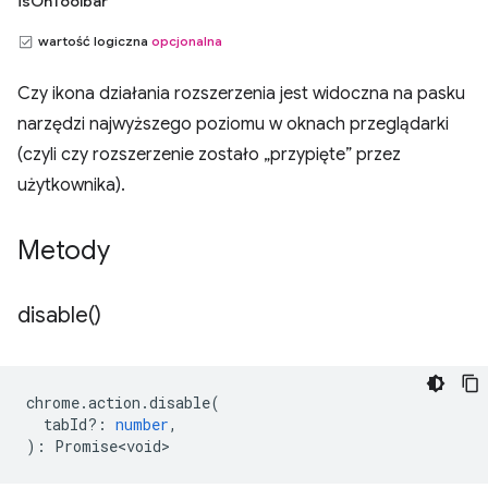
isOnToolbar
wartość logiczna
opcjonalna
Czy ikona działania rozszerzenia jest widoczna na pasku
narzędzi najwyższego poziomu w oknach przeglądarki
(czyli czy rozszerzenie zostało „przypięte” przez
użytkownika).
Metody
disable(
)
chrome
.
action
.
disable
(
tabId?
:
number
,
)
:
Promise<void>