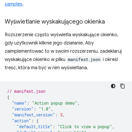
samples
.
Wyświetlanie wyskakującego okienka
Rozszerzenie często wyświetla wyskakujące okienko,
gdy użytkownik kliknie jego działanie. Aby
zaimplementować to w swoim rozszerzeniu, zadeklaruj
wyskakujące okienko w pliku
manifest.json
i określ
treść, która ma być w nim wyświetlana.
// manifest.json
{
"name"
:
"Action popup demo"
,
"version"
:
"1.0"
,
"manifest_version"
:
3
,
"action"
:
{
"default_title"
:
"Click to view a popup"
,