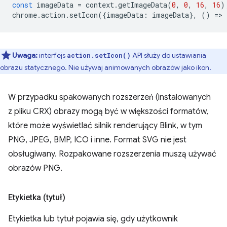
const
imageData
=
context
.
getImageData
(
0
,
0
,
16
,
16
)
chrome
.
action
.
setIcon
({
imageData
:
imageData
},
()
=
>
Uwaga:
interfejs
API służy do ustawiania
action.setIcon()
obrazu statycznego. Nie używaj animowanych obrazów jako ikon.
W przypadku spakowanych rozszerzeń (instalowanych
z pliku CRX) obrazy mogą być w większości formatów,
które może wyświetlać silnik renderujący Blink, w tym
PNG, JPEG, BMP, ICO i inne. Format SVG nie jest
obsługiwany. Rozpakowane rozszerzenia muszą używać
obrazów PNG.
Etykietka (tytuł)
Etykietka lub tytuł pojawia się, gdy użytkownik