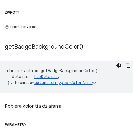
ZWROTY
Promise<void>
get
Badge
Background
Color(
)
chrome
.
action
.
getBadgeBackgroundColor
(
details
:
TabDetails
,
)
:
Promise<
extensionTypes
.
ColorArray
>
Pobiera kolor tła działania.
PARAMETRY