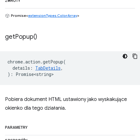
ZWROTY
Promise<
extensionTypes.ColorArray
>
get
Popup(
)
chrome
.
action
.
getPopup
(
details
:
TabDetails
,
)
:
Promise<string>
Pobiera dokument HTML ustawiony jako wyskakujące
okienko dla tego działania.
PARAMETRY
szczegóły