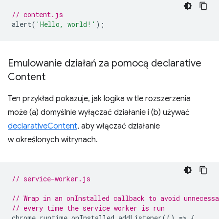
// content.js
alert
(
'Hello, world!'
);
Emulowanie działań za pomocą declarative
Content
Ten przykład pokazuje, jak logika w tle rozszerzenia
może (a) domyślnie wyłączać działanie i (b) używać
declarativeContent
, aby włączać działanie
w określonych witrynach.
// service-worker.js
// Wrap in an onInstalled callback to avoid unnecessa
// every time the service worker is run
chrome
.
runtime
.
onInstalled
.
addListener
(()
=
>
{