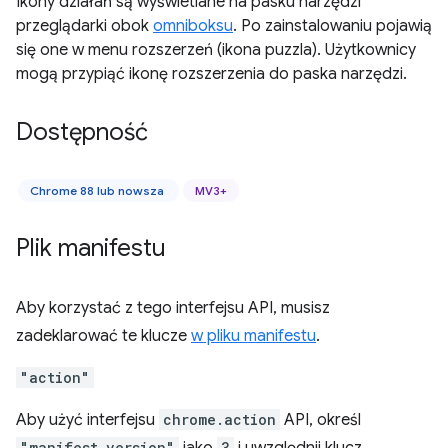
Ikony działań są wyświetlane na pasku narzędzi
przeglądarki obok
omniboksu
. Po zainstalowaniu pojawią
się one w menu rozszerzeń (ikona puzzla). Użytkownicy
mogą przypiąć ikonę rozszerzenia do paska narzędzi.
Dostępność
Chrome 88 lub nowsza
MV3+
Plik manifestu
Aby korzystać z tego interfejsu API, musisz
zadeklarować te klucze
w pliku manifestu
.
"action"
Aby użyć interfejsu
chrome.action
API, określ
"manifest_version"
3