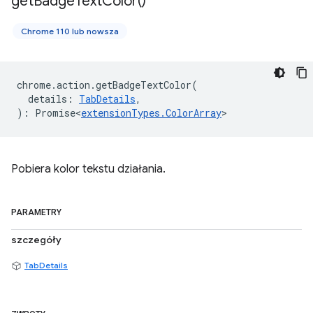
get
Badge
Text
Color(
)
Chrome 110 lub nowsza
chrome
.
action
.
getBadgeTextColor
(
details
:
TabDetails
,
)
:
Promise<
extensionTypes
.
ColorArray
>
Pobiera kolor tekstu działania.
PARAMETRY
szczegóły
TabDetails