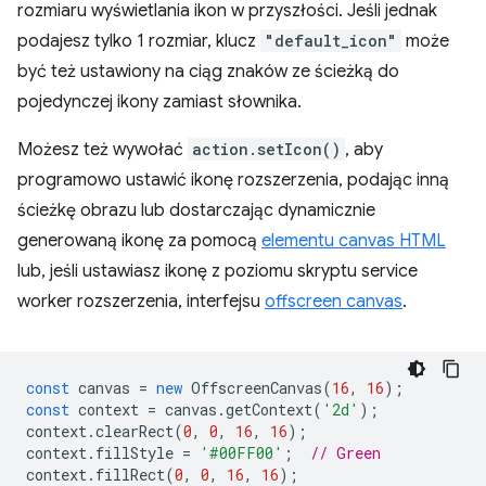
rozmiaru wyświetlania ikon w przyszłości. Jeśli jednak
podajesz tylko 1 rozmiar, klucz
"default_icon"
może
być też ustawiony na ciąg znaków ze ścieżką do
pojedynczej ikony zamiast słownika.
Możesz też wywołać
action.setIcon()
, aby
programowo ustawić ikonę rozszerzenia, podając inną
ścieżkę obrazu lub dostarczając dynamicznie
generowaną ikonę za pomocą
elementu canvas HTML
lub, jeśli ustawiasz ikonę z poziomu skryptu service
worker rozszerzenia, interfejsu
offscreen canvas
.
const
canvas
=
new
OffscreenCanvas
(
16
,
16
);
const
context
=
canvas
.
getContext
(
'2d'
);
context
.
clearRect
(
0
,
0
,
16
,
16
);
context
.
fillStyle
=
'#00FF00'
;
// Green
context
.
fillRect
(
0
,
0
,
16
,
16
);