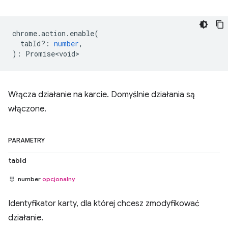
chrome
.
action
.
enable
(
tabId?
:
number
,
)
:
Promise<void>
Włącza działanie na karcie. Domyślnie działania są
włączone.
PARAMETRY
tabId
number
opcjonalny
Identyfikator karty, dla której chcesz zmodyfikować
działanie.