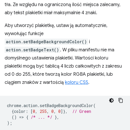
tła. Ze względu na ograniczoną ilość miejsca zalecamy,
aby tekst plakietki miał maksymalnie 4 znaki.
Aby utworzyć plakietkę, ustaw ją automatycznie,
wywołując funkcje
action.setBadgeBackgroundColor()
i
action.setBadgeText()
. W pliku manifestu nie ma
domyślnego ustawienia plakietki. Wartości koloru
plakietki mogą być tablicą 4 liczb całkowitych z zakresu
od 0 do 255, które tworzą kolor RGBA plakietki, lub
ciągiem znaków z wartością
koloru CSS
.
chrome
.
action
.
setBadgeBackgroundColor
(
{
color
:
[
0
,
255
,
0
,
0
]},
// Green
()
=
>
{
/* ... */
},
);