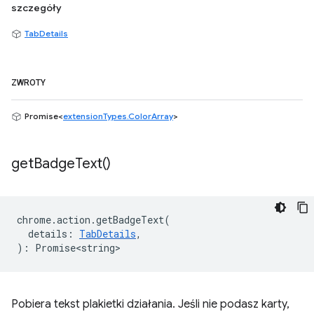
szczegóły
TabDetails
ZWROTY
Promise<
extensionTypes.ColorArray
>
get
Badge
Text(
)
chrome
.
action
.
getBadgeText
(
details
:
TabDetails
,
)
:
Promise<string>
Pobiera tekst plakietki działania. Jeśli nie podasz karty,