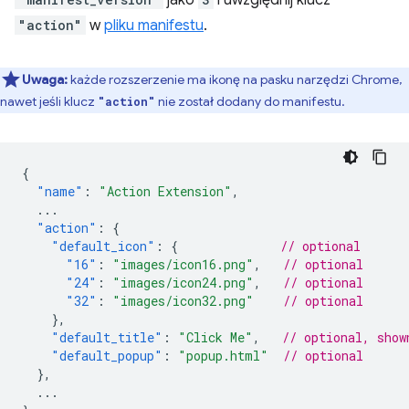
jako
i uwzględnij klucz
"action"
w
pliku manifestu
.
Uwaga:
każde rozszerzenie ma ikonę na pasku narzędzi Chrome,
nawet jeśli klucz
nie został dodany do manifestu.
"action"
{
"name"
:
"Action Extension"
,
...
"action"
:
{
"default_icon"
:
{
// optional
"16"
:
"images/icon16.png"
,
// optional
"24"
:
"images/icon24.png"
,
// optional
"32"
:
"images/icon32.png"
// optional
},
"default_title"
:
"Click Me"
,
// optional, show
"default_popup"
:
"popup.html"
// optional
},
...