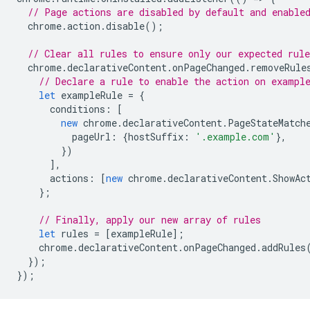
// Page actions are disabled by default and enable
chrome
.
action
.
disable
();
// Clear all rules to ensure only our expected rule
chrome
.
declarativeContent
.
onPageChanged
.
removeRule
// Declare a rule to enable the action on exampl
let
exampleRule
=
{
conditions
:
[
new
chrome
.
declarativeContent
.
PageStateMatch
pageUrl
:
{
hostSuffix
:
'.example.com'
},
})
],
actions
:
[
new
chrome
.
declarativeContent
.
ShowAc
};
// Finally, apply our new array of rules
let
rules
=
[
exampleRule
];
chrome
.
declarativeContent
.
onPageChanged
.
addRules
});
});