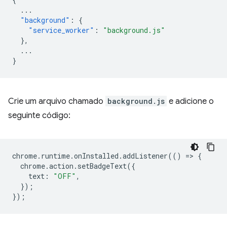
...
"background"
:
{
"service_worker"
:
"background.js"
},
...
}
Crie um arquivo chamado
background.js
e adicione o
seguinte código:
chrome
.
runtime
.
onInstalled
.
addListener
(()
=
>
{
chrome
.
action
.
setBadgeText
({
text
:
"OFF"
,
});
});