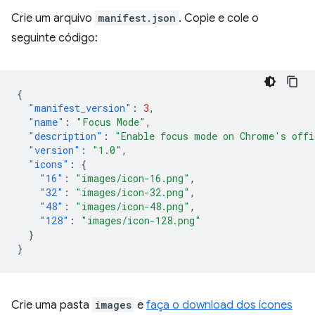
Crie um arquivo
manifest.json
. Copie e cole o
seguinte código:
{
"manifest_version"
:
3
,
"name"
:
"Focus Mode"
,
"description"
:
"Enable focus mode on Chrome's offi
"version"
:
"1.0"
,
"icons"
:
{
"16"
:
"images/icon-16.png"
,
"32"
:
"images/icon-32.png"
,
"48"
:
"images/icon-48.png"
,
"128"
:
"images/icon-128.png"
}
}
Crie uma pasta
images
e
faça o download dos ícones