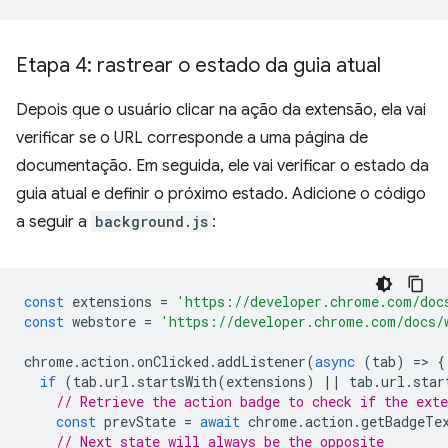
Etapa 4: rastrear o estado da guia atual
Depois que o usuário clicar na ação da extensão, ela vai
verificar se o URL corresponde a uma página de
documentação. Em seguida, ele vai verificar o estado da
guia atual e definir o próximo estado. Adicione o código
a seguir a
background.js
:
const
extensions
=
'https://developer.chrome.com/doc
const
webstore
=
'https://developer.chrome.com/docs/
chrome
.
action
.
onClicked
.
addListener
(
async
(
tab
)
=
>
{
if
(
tab
.
url
.
startsWith
(
extensions
)
||
tab
.
url
.
star
// Retrieve the action badge to check if the ext
const
prevState
=
await
chrome
.
action
.
getBadgeTe
// Next state will always be the opposite