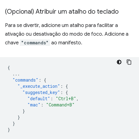
(Opcional) Atribuir um atalho do teclado
Para se divertir, adicione um atalho para facilitar a
ativação ou desativação do modo de foco. Adicione a
chave
"commands"
ao manifesto.
{
...
"commands"
:
{
"_execute_action"
:
{
"suggested_key"
:
{
"default"
:
"Ctrl+B"
,
"mac"
:
"Command+B"
}
}
}
}