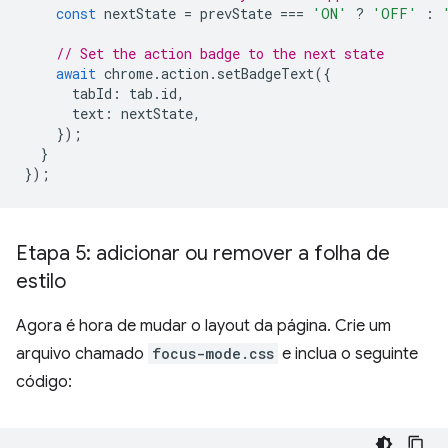
const
nextState
=
prevState
===
'ON'
?
'OFF'
:
// Set the action badge to the next state
await
chrome
.
action
.
setBadgeText
({
tabId
:
tab
.
id
,
text
:
nextState
,
});
}
});
Etapa 5: adicionar ou remover a folha de
estilo
Agora é hora de mudar o layout da página. Crie um
arquivo chamado
focus-mode.css
e inclua o seguinte
código: