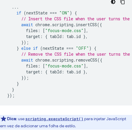
...
if
(
nextState
===
"ON"
)
{
// Insert the CSS file when the user turns the 
await
chrome
.
scripting
.
insertCSS
({
files
:
[
"focus-mode.css"
],
target
:
{
tabId
:
tab
.
id
},
});
}
else
if
(
nextState
===
"OFF"
)
{
// Remove the CSS file when the user turns the
await
chrome
.
scripting
.
removeCSS
({
files
:
[
"focus-mode.css"
],
target
:
{
tabId
:
tab
.
id
},
});
}
}
});
Dica
:
use
para injetar JavaScript
scripting.executeScript()
em vez de adicionar uma folha de estilo.