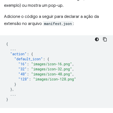
exemplo) ou mostra um pop-up.
Adicione o código a seguir para declarar a ação da
extensão no arquivo
manifest.json
:
{
...
"action"
:
{
"default_icon"
:
{
"16"
:
"images/icon-16.png"
,
"32"
:
"images/icon-32.png"
,
"48"
:
"images/icon-48.png"
,
"128"
:
"images/icon-128.png"
}
},
...
}