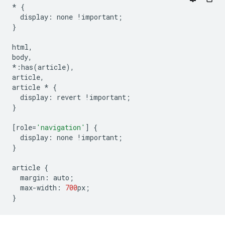
*
{
display
:
none
!
important
;
}
html
,
body
,
*:
has
(
article
),
article
,
article
*
{
display
:
revert
!
important
;
}
[
role
=
'navigation'
]
{
display
:
none
!
important
;
}
article
{
margin
:
auto
;
max
-
width
:
700
px
;
}