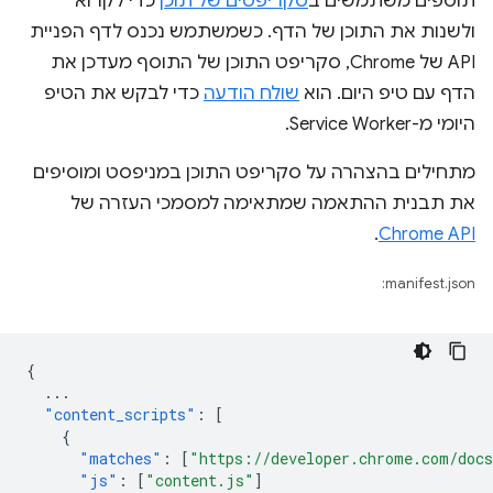
תוספים משתמשים ב
סקריפטים של תוכן
כדי לקרוא
ולשנות את התוכן של הדף. כשמשתמש נכנס לדף הפניית
API של Chrome, סקריפט התוכן של התוסף מעדכן את
הדף עם טיפ היום. הוא
שולח הודעה
כדי לבקש את הטיפ
היומי מ-Service Worker.
מתחילים בהצהרה על סקריפט התוכן במניפסט ומוסיפים
את תבנית ההתאמה שמתאימה למסמכי העזרה של
.
Chrome API
manifest.json:
{
...
"content_scripts"
:
[
{
"matches"
:
[
"https://developer.chrome.com/docs
"js"
:
[
"content.js"
]