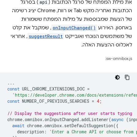
את מילת המפתח של סרגל הכתובות (
api
) בסרגל
הכתובות ואחריה מקש Tab או רווח, Chrome יציג רשימה
של הצעות שמבוססות על מילות המפתח ששמורות
באחסון. האירוע
onInputChanged()
, שמקבל את קלט
של משתמשים הנוכחי ואובייקט
suggestResult
, אחראי
לאכלוס ההצעות האלה.
sw-omnibox.js:
...
const
URL_CHROME_EXTENSIONS_DOC
=
'https://developer.chrome.com/docs/extensions/refe
const
NUMBER_OF_PREVIOUS_SEARCHES
=
4
;
// Display the suggestions after user starts typing
chrome
.
omnibox
.
onInputChanged
.
addListener
(
async
(
inp
await
chrome
.
omnibox
.
setDefaultSuggestion
({
description
:
'Enter a Chrome API or choose from 