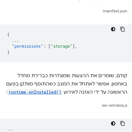
manifest.json:
{
...
"permissions"
:
[
"storage"
],
}
קודם, שומרים את ההצעות שמוגדרות כברירת מחדל
באחסון. אפשר לאתחל את המצב כשהתוסף מותקן בפעם
הראשונה על ידי האזנה לאירוע
runtime.onInstalled()
:
sw-omnibox.js:
...