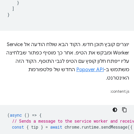
}
]
}
יוצרים קובץ תוכן חדש. הקוד הבא שולח הודעה אל Service
Worker ומבקש את הטיפ. אחר כך מוסיף כפתור שבלחיצה
עליו ייפתח חלון קופץ עם הטיפ לגבי התוסף. הקוד הזה
משתמש ב-
Popover API
החדש של פלטפורמת
האינטרנט.
content.js:
(
async
()
=
>
{
// Sends a message to the service worker and recei
const
{
tip
}
=
await
chrome
.
runtime
.
sendMessage
({