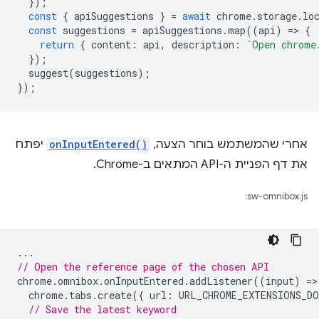
});
const
{
apiSuggestions
}
=
await
chrome
.
storage
.
lo
const
suggestions
=
apiSuggestions
.
map
((
api
)
=
>
{
return
{
content
:
api
,
description
:
`Open chrome
});
suggest
(
suggestions
);
});
אחרי שהמשתמש בוחר הצעה,
onInputEntered()
יפתח
את דף הפניית ה-API המתאים ב-Chrome.
sw-omnibox.js:
...
// Open the reference page of the chosen API
chrome
.
omnibox
.
onInputEntered
.
addListener
((
input
)
=
>
chrome
.
tabs
.
create
({
url
:
URL_CHROME_EXTENSIONS_DO
// Save the latest keyword