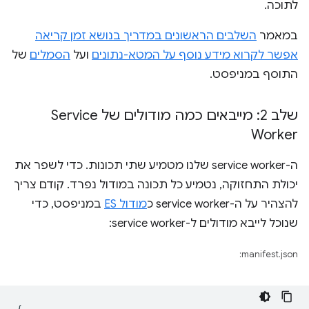
לתוכה.
במאמר
השלבים הראשונים במדריך בנושא זמן קריאה
אפשר לקרוא מידע נוסף על המטא-נתונים
ועל
הסמלים
של
התוסף במניפסט.
שלב 2: מייבאים כמה מודולים של Service
Worker
ה-service worker שלנו מטמיע שתי תכונות. כדי לשפר את
יכולת התחזוקה, נטמיע כל תכונה במודול נפרד. קודם צריך
להצהיר על ה-service worker כ
מודול ES
במניפסט, כדי
שנוכל לייבא מודולים ל-service worker:
manifest.json:
{