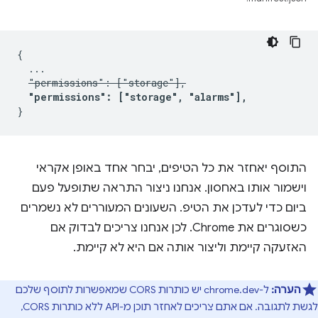
{

  ...

"permissions": ["storage"],
"permissions": ["storage", "alarms"],
התוסף יאחזר את כל הטיפים, יבחר אחד באופן אקראי
וישמור אותו באחסון. אנחנו ניצור התראה שתופעל פעם
ביום כדי לעדכן את הטיפ. השעונים המעוררים לא נשמרים
כשסוגרים את Chrome. לכן אנחנו צריכים לבדוק אם
האזעקה קיימת וליצור אותה אם היא לא קיימת.
הערה:
ל-chrome.dev יש כותרות CORS שמאפשרות לתוסף שלכם
לגשת לתגובה. אם אתם צריכים לאחזר תוכן מ-API ללא כותרות CORS,