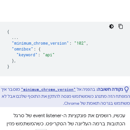
{
...
"minimum_chrome_version"
:
"102"
,
"omnibox"
:
{
"keyword"
:
"api"
},
}
נקודה חשובה:
בהפניה אל
מוסבר איך
"minimum_chrome_version"
המפתח הזה מתנהג כשמשתמש מנסה להתקין את התוסף שלכם אבל לא
משתמש בגרסה תואמת של Chrome.
עכשיו, רושמים את פונקציות ה-event listener של סרגל
הכתובות ברמה העליונה של הסקריפט. כשהמשתמש מזין