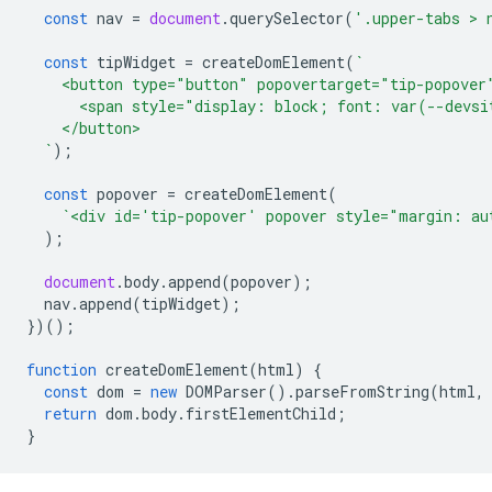
const
nav
=
document
.
querySelector
(
'.upper-tabs > 
const
tipWidget
=
createDomElement
(
`
    <button type="button" popovertarget="tip-popover
      <span style="display: block; font: var(--devsi
    </button>
  `
);
const
popover
=
createDomElement
(
`<div id='tip-popover' popover style="margin: au
);
document
.
body
.
append
(
popover
);
nav
.
append
(
tipWidget
);
})();
function
createDomElement
(
html
)
{
const
dom
=
new
DOMParser
().
parseFromString
(
html
,
return
dom
.
body
.
firstElementChild
;
}