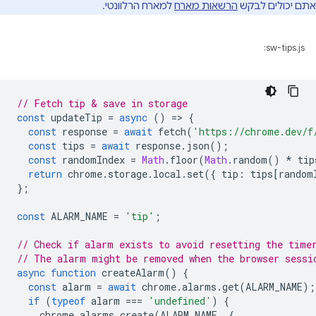
אתם יכולים לבקש
הרשאות מארח
למארח הרלוונטי.
sw-tips.js:
// Fetch tip & save in storage
const
updateTip
=
async
()
=
>
{
const
response
=
await
fetch
(
'https://chrome.dev/f
const
tips
=
await
response
.
json
();
const
randomIndex
=
Math
.
floor
(
Math
.
random
()
*
tip
return
chrome
.
storage
.
local
.
set
({
tip
:
tips
[
random
};
const
ALARM_NAME
=
'tip'
;
// Check if alarm exists to avoid resetting the time
// The alarm might be removed when the browser sessi
async
function
createAlarm
()
{
const
alarm
=
await
chrome
.
alarms
.
get
(
ALARM_NAME
);
if
(
typeof
alarm
===
'undefined'
)
{
chrome
.
alarms
.
create
(
ALARM_NAME
,
{