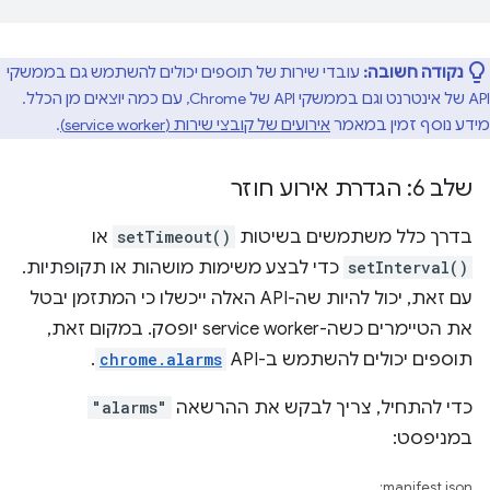
נקודה חשובה:
עובדי שירות של תוספים יכולים להשתמש גם בממשקי
API של אינטרנט וגם בממשקי API של Chrome, עם כמה יוצאים מן הכלל.
מידע נוסף זמין במאמר
אירועים של קובצי שירות (service worker)
.
שלב 6: הגדרת אירוע חוזר
בדרך כלל משתמשים בשיטות
setTimeout()
או
setInterval()
כדי לבצע משימות מושהות או תקופתיות.
עם זאת, יכול להיות שה-API האלה ייכשלו כי המתזמן יבטל
את הטיימרים כשה-service worker יופסק. במקום זאת,
תוספים יכולים להשתמש ב-API‏
chrome.alarms
.
כדי להתחיל, צריך לבקש את ההרשאה
"alarms"
במניפסט:
manifest.json: