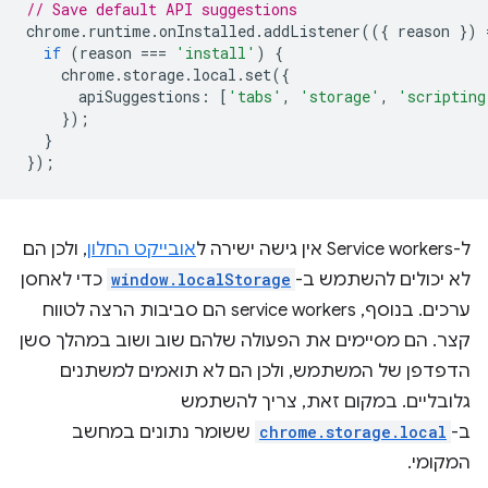
// Save default API suggestions
chrome
.
runtime
.
onInstalled
.
addListener
(({
reason
})
if
(
reason
===
'install'
)
{
chrome
.
storage
.
local
.
set
({
apiSuggestions
:
[
'tabs'
,
'storage'
,
'scripting
});
}
});
ל-Service workers אין גישה ישירה ל
אובייקט החלון
, ולכן הם
לא יכולים להשתמש ב-
window.localStorage
כדי לאחסן
ערכים. בנוסף, service workers הם סביבות הרצה לטווח
קצר. הם מסיימים את הפעולה שלהם שוב ושוב במהלך סשן
הדפדפן של המשתמש, ולכן הם לא תואמים למשתנים
גלובליים. במקום זאת, צריך להשתמש
ב-
chrome.storage.local
ששומר נתונים במחשב
המקומי.