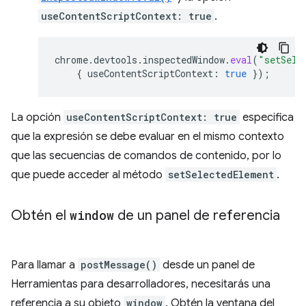
useContentScriptContext: true
.
chrome
.
devtools
.
inspectedWindow
.
eval
(
"setSele
{
useContentScriptContext
:
true
});
La opción
useContentScriptContext: true
especifica
que la expresión se debe evaluar en el mismo contexto
que las secuencias de comandos de contenido, por lo
que puede acceder al método
setSelectedElement
.
Obtén el
window
de un panel de referencia
Para llamar a
postMessage()
desde un panel de
Herramientas para desarrolladores, necesitarás una
referencia a su objeto
window
. Obtén la ventana del