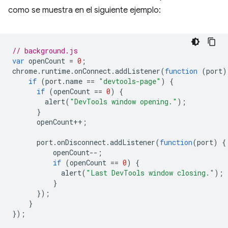
como se muestra en el siguiente ejemplo:
// background.js
var
openCount
=
0
;
chrome
.
runtime
.
onConnect
.
addListener
(
function
(
port
)
if
(
port
.
name
==
"devtools-page"
)
{
if
(
openCount
==
0
)
{
alert
(
"DevTools window opening."
);
}
openCount
++
;
port
.
onDisconnect
.
addListener
(
function
(
port
)
{
openCount
--
;
if
(
openCount
==
0
)
{
alert
(
"Last DevTools window closing."
);
}
});
}
});