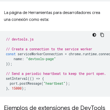
La página de Herramientas para desarrolladores crea
una conexión como esta:
// devtools.js
// Create a connection to the service worker
const
serviceWorkerConnection
=
chrome
.
runtime
.
conne
name
:
"devtools-page"
});
// Send a periodic heartbeat to keep the port open.
setInterval
(()
=
>
{
port
.
postMessage
(
"heartbeat"
);
},
15000
);
Ejemplos de extensiones de Dev
Tools