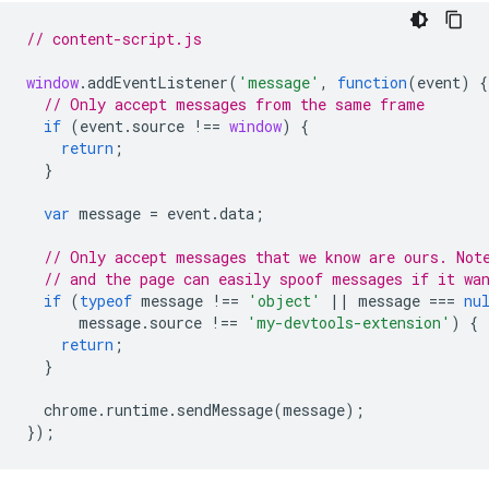
// content-script.js
window
.
addEventListener
(
'message'
,
function
(
event
)
{
// Only accept messages from the same frame
if
(
event
.
source
!==
window
)
{
return
;
}
var
message
=
event
.
data
;
// Only accept messages that we know are ours. Not
// and the page can easily spoof messages if it wa
if
(
typeof
message
!==
'object'
||
message
===
nu
message
.
source
!==
'my-devtools-extension'
)
{
return
;
}
chrome
.
runtime
.
sendMessage
(
message
);
});