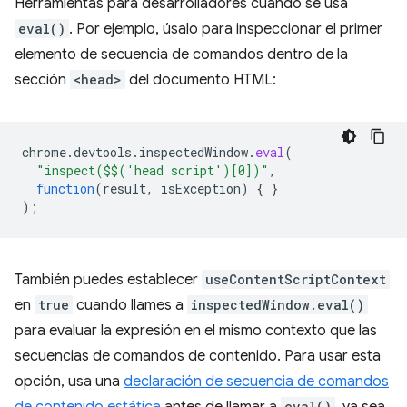
Herramientas para desarrolladores cuando se usa
eval()
. Por ejemplo, úsalo para inspeccionar el primer
elemento de secuencia de comandos dentro de la
sección
<head>
del documento HTML:
chrome
.
devtools
.
inspectedWindow
.
eval
(
"inspect($$('head script')[0])"
,
function
(
result
,
isException
)
{
}
);
También puedes establecer
useContentScriptContext
en
true
cuando llames a
inspectedWindow.eval()
para evaluar la expresión en el mismo contexto que las
secuencias de comandos de contenido. Para usar esta
opción, usa una
declaración de secuencia de comandos
eval()