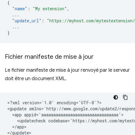
{
"name"
:
"My extension"
,
...
"update_url"
:
"https://myhost.com/mytestextension
...
}
Fichier manifeste de mise à jour
Le fichier manifeste de mise à jour renvoyé par le serveur
doit être un document XML.
<?xml
version='1.0'
encoding='UTF-8'?>

<gupdate
xmlns='http://www.google.com/update2/respon
<app
<updatecheck
codebase='https://myhost.com/mytest
</app>
