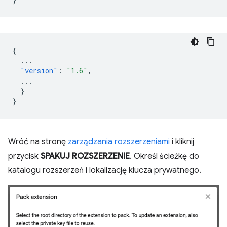
{
...
"version"
:
"1.6"
,
...
}
}
Wróć na stronę
zarządzania rozszerzeniami
i kliknij
przycisk
SPAKUJ ROZSZERZENIE
. Określ ścieżkę do
katalogu rozszerzeń i lokalizację klucza prywatnego.