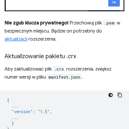
Nie zgub klucza prywatnego!
Przechowuj plik
.pem
w
bezpiecznym miejscu. Będzie on potrzebny do
aktualizacji
rozszerzenia.
Aktualizowanie pakietu
.
crx
Aby zaktualizować plik
.crx
rozszerzenia, zwiększ
numer wersji w pliku
manifest.json
.
{
...
"version"
:
"1.5"
,
...
}
}