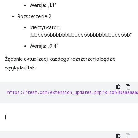
Wersja: „1.1”
Rozszerzenie 2
Identyfikator:
„bbbbbbbbbbbbbbbbbbbbbbbbbbbbbbbb”
Wersja: „0.4”
Żądanie aktualizacji każdego rozszerzenia będzie
wyglądać tak:
https://test.com/extension_updates.php?x=id%3Daaaaaa
i