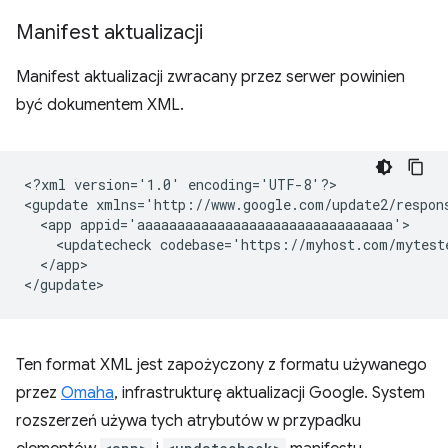
Manifest aktualizacji
Manifest aktualizacji zwracany przez serwer powinien
być dokumentem XML.
<?xml
version='1.0'
encoding='UTF-8'?>

<gupdate
xmlns='http://www.google.com/update2/respon
<app
<updatecheck
codebase='https://myhost.com/mytest
</app>

Ten format XML jest zapożyczony z formatu używanego
przez
Omaha
, infrastrukturę aktualizacji Google. System
rozszerzeń używa tych atrybutów w przypadku