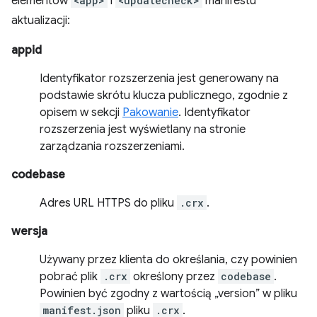
elementów
<app>
i
<updatecheck>
manifestu
aktualizacji:
appid
Identyfikator rozszerzenia jest generowany na
podstawie skrótu klucza publicznego, zgodnie z
opisem w sekcji
Pakowanie
. Identyfikator
rozszerzenia jest wyświetlany na stronie
zarządzania rozszerzeniami.
codebase
Adres URL HTTPS do pliku
.crx
.
wersja
Używany przez klienta do określania, czy powinien
pobrać plik
.crx
określony przez
codebase
.
Powinien być zgodny z wartością „version” w pliku
manifest.json
pliku
.crx
.