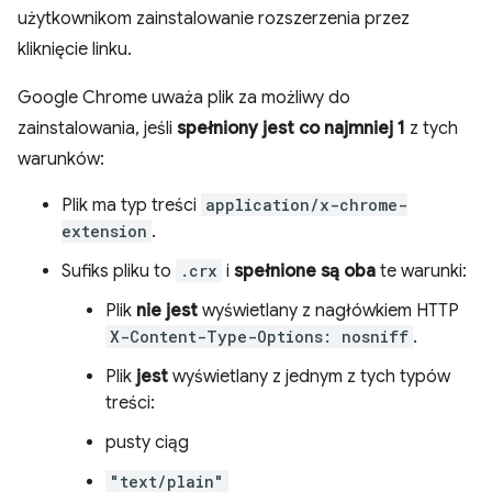
użytkownikom zainstalowanie rozszerzenia przez
kliknięcie linku.
Google Chrome uważa plik za możliwy do
zainstalowania, jeśli
spełniony jest co najmniej 1
z tych
warunków:
Plik ma typ treści
application/x-chrome-
extension
.
Sufiks pliku to
.crx
i
spełnione są oba
te warunki:
Plik
nie jest
wyświetlany z nagłówkiem HTTP
X-Content-Type-Options: nosniff
.
Plik
jest
wyświetlany z jednym z tych typów
treści:
pusty ciąg
"text/plain"