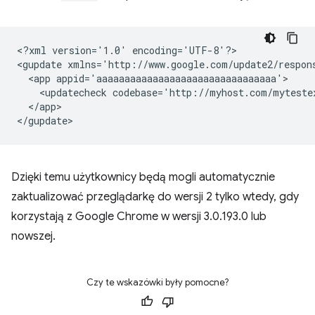
<?xml
version='1.0'
encoding='UTF-8'?>

<gupdate
xmlns='http://www.google.com/update2/respon
<app
<updatecheck
codebase='http://myhost.com/myteste
</app>

Dzięki temu użytkownicy będą mogli automatycznie
zaktualizować przeglądarkę do wersji 2 tylko wtedy, gdy
korzystają z Google Chrome w wersji 3.0.193.0 lub
nowszej.
Czy te wskazówki były pomocne?