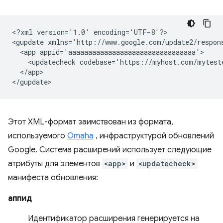
<?xml
version='1.0'
encoding='UTF-8'?>

<gupdate
xmlns='http://www.google.com/update2/respon
<app
<updatecheck
codebase='https://myhost.com/mytest
</app>

Этот XML-формат заимствован из формата,
используемого
Omaha
, инфраструктурой обновлений
Google. Система расширений использует следующие
атрибуты для элементов
<app>
и
<updatecheck>
манифеста обновления:
аппид
Идентификатор расширения генерируется на