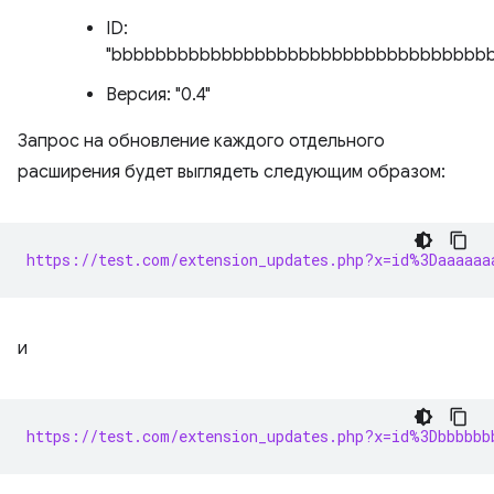
ID:
"bbbbbbbbbbbbbbbbbbbbbbbbbbbbbbbbbb
Версия: "0.4"
Запрос на обновление каждого отдельного
расширения будет выглядеть следующим образом:
https://test.com/extension_updates.php?x=id%3Daaaaaa
и
https://test.com/extension_updates.php?x=id%3Dbbbbbb