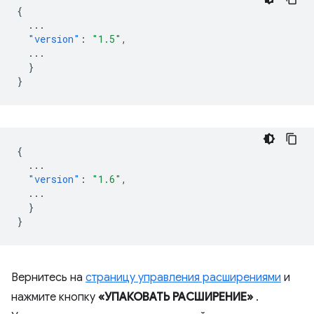
{
...
"version"
:
"1.5"
,
...
}
}
{
...
"version"
:
"1.6"
,
...
}
}
Вернитесь на
страницу управления расширениями
и
нажмите кнопку
«УПАКОВАТЬ РАСШИРЕНИЕ»
.