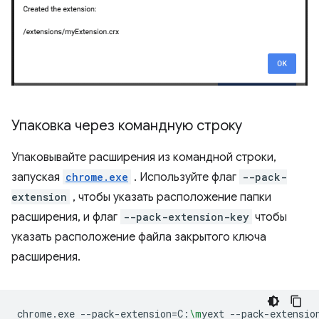
Упаковка через командную строку
Упаковывайте расширения из командной строки,
запуская
chrome.exe
. Используйте флаг
--pack-
extension
, чтобы указать расположение папки
расширения, и флаг
--pack-extension-key
чтобы
указать расположение файла закрытого ключа
расширения.
chrome.exe
--pack-extension
=
C:
\m
yext
--pack-extensio