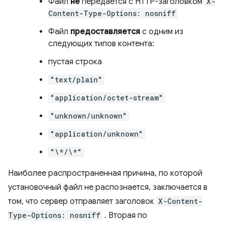
Файл
не
передается с HTTP-заголовком
X-
Content-Type-Options: nosniff
Файл
предоставляется
с одним из
следующих типов контента:
пустая строка
"text/plain"
"application/octet-stream"
"unknown/unknown"
"application/unknown"
"\*/\*"
Наиболее распространенная причина, по которой
установочный файл не распознается, заключается в
том, что сервер отправляет заголовок
X-Content-
Type-Options: nosniff
. Вторая по