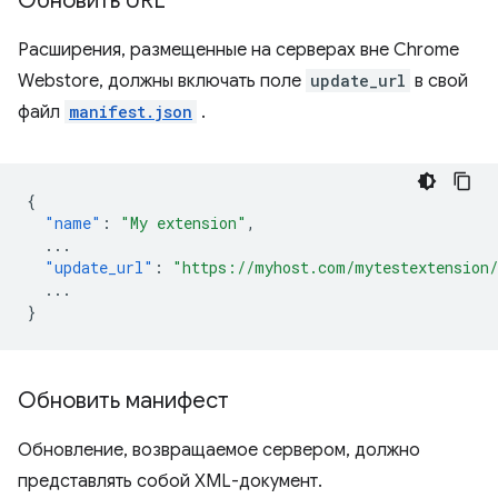
Обновить URL
Расширения, размещенные на серверах вне Chrome
Webstore, должны включать поле
update_url
в свой
файл
manifest.json
.
{
"name"
:
"My extension"
,
...
"update_url"
:
"https://myhost.com/mytestextension
...
}
Обновить манифест
Обновление, возвращаемое сервером, должно
представлять собой XML-документ.