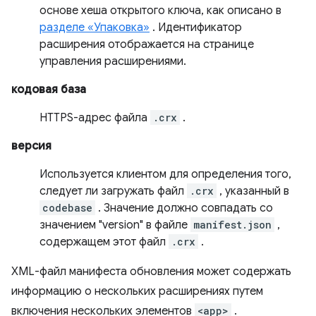
основе хеша открытого ключа, как описано в
разделе «Упаковка»
. Идентификатор
расширения отображается на странице
управления расширениями.
кодовая база
HTTPS-адрес файла
.crx
.
версия
Используется клиентом для определения того,
следует ли загружать файл
.crx
, указанный в
codebase
. Значение должно совпадать со
значением "version" в файле
manifest.json
,
содержащем этот файл
.crx
.
XML-файл манифеста обновления может содержать
информацию о нескольких расширениях путем
включения нескольких элементов
<app>
.