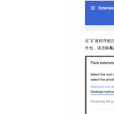
在“扩展程序根
件包，请忽略
私