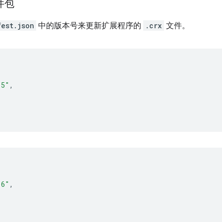
软件包
fest.json
中的版本号来更新扩展程序的
.crx
文件。
.5"
,
.6"
,