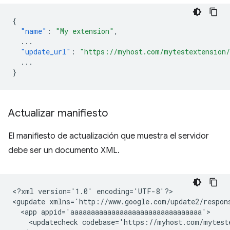
{
"name"
:
"My extension"
,
...
"update_url"
:
"https://myhost.com/mytestextension
...
}
Actualizar manifiesto
El manifiesto de actualización que muestra el servidor
debe ser un documento XML.
<?xml
version='1.0'
encoding='UTF-8'?>

<gupdate
xmlns='http://www.google.com/update2/respon
<app
<updatecheck
codebase='https://myhost.com/mytest