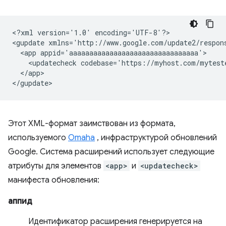
<?xml
version='1.0'
encoding='UTF-8'?>

<gupdate
xmlns='http://www.google.com/update2/respon
<app
<updatecheck
codebase='https://myhost.com/mytest
</app>

Этот XML-формат заимствован из формата,
используемого
Omaha
, инфраструктурой обновлений
Google. Система расширений использует следующие
атрибуты для элементов
<app>
и
<updatecheck>
манифеста обновления:
аппид
Идентификатор расширения генерируется на