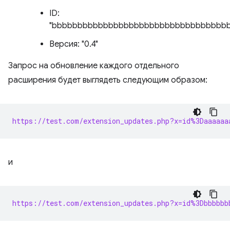
ID:
"bbbbbbbbbbbbbbbbbbbbbbbbbbbbbbbbbb
Версия: "0.4"
Запрос на обновление каждого отдельного
расширения будет выглядеть следующим образом:
https://test.com/extension_updates.php?x=id%3Daaaaaa
и
https://test.com/extension_updates.php?x=id%3Dbbbbbb