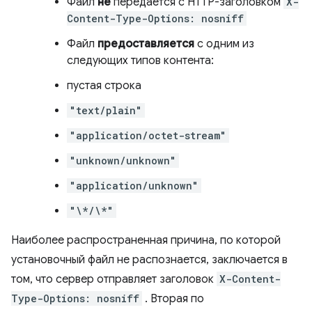
Файл
не
передается с HTTP-заголовком
X-
Content-Type-Options: nosniff
Файл
предоставляется
с одним из
следующих типов контента:
пустая строка
"text/plain"
"application/octet-stream"
"unknown/unknown"
"application/unknown"
"\*/\*"
Наиболее распространенная причина, по которой
установочный файл не распознается, заключается в
том, что сервер отправляет заголовок
X-Content-
Type-Options: nosniff
. Вторая по