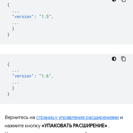
{
...
"version"
:
"1.5"
,
...
}
}
{
...
"version"
:
"1.6"
,
...
}
}
Вернитесь на
страницу управления расширениями
и
нажмите кнопку
«УПАКОВАТЬ РАСШИРЕНИЕ»
.