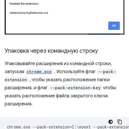
Упаковка через командную строку
Упаковывайте расширения из командной строки,
запуская
chrome.exe
. Используйте флаг
--pack-
extension
, чтобы указать расположение папки
расширения, и флаг
--pack-extension-key
чтобы
указать расположение файла закрытого ключа
расширения.
chrome.exe
--pack-extension
=
C:
\m
yext
--pack-extensio