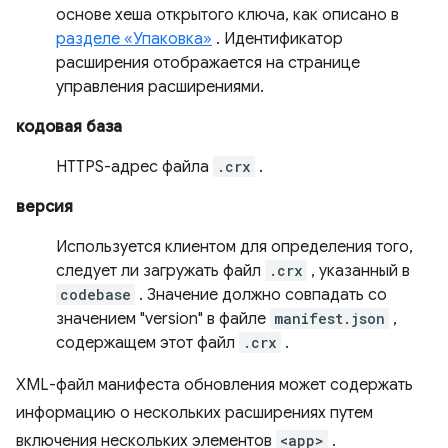
основе хеша открытого ключа, как описано в
разделе «Упаковка»
. Идентификатор
расширения отображается на странице
управления расширениями.
кодовая база
HTTPS-адрес файла
.crx
.
версия
Используется клиентом для определения того,
следует ли загружать файл
.crx
, указанный в
codebase
. Значение должно совпадать со
значением "version" в файле
manifest.json
,
содержащем этот файл
.crx
.
XML-файл манифеста обновления может содержать
информацию о нескольких расширениях путем
включения нескольких элементов
<app>
.