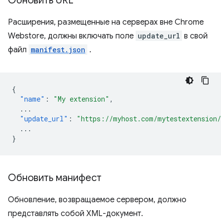
Обновить URL
Расширения, размещенные на серверах вне Chrome
Webstore, должны включать поле
update_url
в свой
файл
manifest.json
.
{
"name"
:
"My extension"
,
...
"update_url"
:
"https://myhost.com/mytestextension
...
}
Обновить манифест
Обновление, возвращаемое сервером, должно
представлять собой XML-документ.