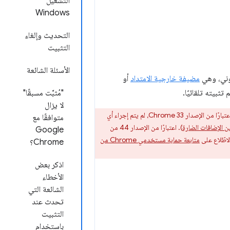
التشغيل
Windows
التحديث وإلغاء
التثبيت
الأسئلة الشائعة
مضيفة خارجية الامتداد
أو
"مُثبَّت مسبقًا"
لا يزال
اعتبارًا من الإصدار Chrome 33، لم يتم إجراء أي
متوافقًا مع
). اعتبارًا من الإصدار 44 من
Google
متابعة حماية مستخدمي Chrome من
Chrome؟
اذكر بعض
الأخطاء
الشائعة التي
تحدث عند
التثبيت
باستخدام