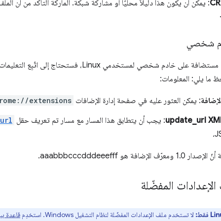
: يمكن أن يكون هذا دليلاً محليًا أو مشاركة شبكة. الماركة التأكد من أن المل
دم شخصي
 خادم شخصي لمستخدمي Linux، فستحتاج إلى اتّبِع التعليمات الخاصة
 ما يلي: المعلومات:
لإضافة
: يمكن العثور عليه في صفحة إدارة الإضافات
rome://extensions
update_url XML
: يجب أن يتطابق هذا المسار مع مسار تم تعريف حقل
url
لإضافة هو aaabbbcccdddeeefff.
لإعدادات المفضّلة
لا تستخدم ملف الإعدادات المفضّلة لنظام التشغيل Windows. استخدِم
قاعدة بيانا