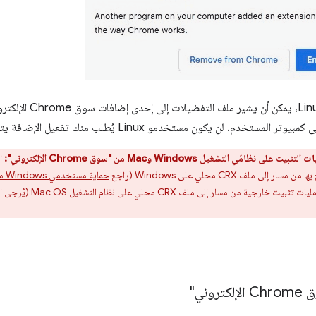
نظامَي التشغيل Windows وMac من "سوق Chrome الإلكتروني":
ملف CRX محلي على Windows (راجع
حماية مستخدمي Windows من الإضافات الضارة
وني"