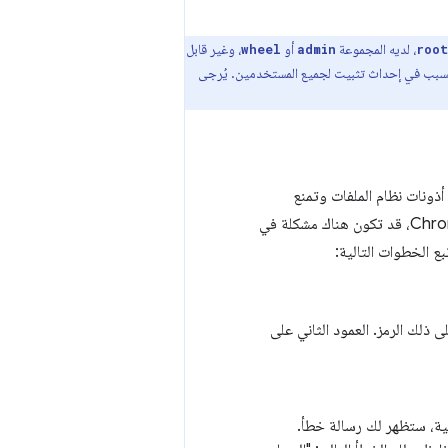
، لديه المجموعة
أو
، وغير قابل
wheel
admin
root
 التسبب في إحداث تثبيت لجميع المستخدمين. يُرجى
ا كانت أذونات نظام الملفات وتمنع
المستخدمين غير المهمين من تغييرها. إذا لم تظهر لك الإضافات الخارجية المثبَّتة عند تم إطلاق Chrome، قد تكون هناك مشكلة في
بع الخطوات التالية:
 ذلك الرمز. العمود الثاني على
جية، ستظهر لك رسالة خطأ.