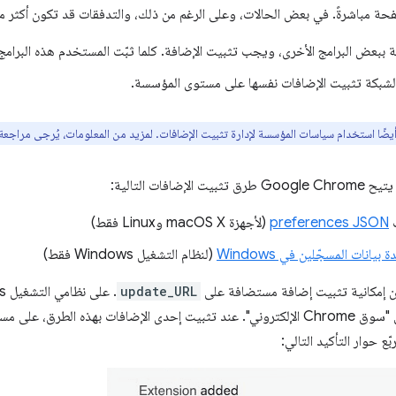
حة مباشرةً. في بعض الحالات، وعلى الرغم من ذلك، والتدفقات قد تكون أكثر مل
 ببعض البرامج الأخرى، ويجب تثبيت الإضافة. كلما ثبّت المستخدم هذه البرامج 
شبكة تثبيت الإضافات نفسها على مستوى المؤسسة.
ضًا استخدام سياسات المؤسسة لإدارة تثبيت الإضافات. لمزيد من المعلومات، يُرجى مراجعة
إضافات التالية:
ف
preferences JSON
(لأجهزة macOS X وLinux فقط)
 بيانات المسجّلين في Windows
(لنظام التشغيل Windows فقط)
ين إمكانية تثبيت إضافة مستضافة على
update_URL
. على نظامي التشغيل Windows وmacOS، يجب أن يوجّه
ع حوار التأكيد التالي: