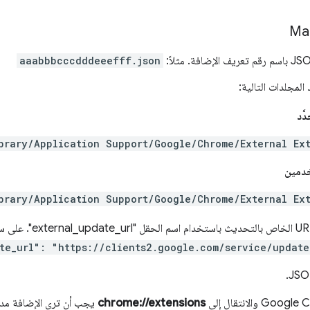
aaabbbcccdddeeefff.json
لمجلدات التالية:
ّد
brary/Application Support/Google/Chrome/External Ex
خدمين
brary/Application Support/Google/Chrome/External Ex
te_url": "https://clients2.google.com/service/updat
chrome://extensions
يجب أن ترى الإضافة مد