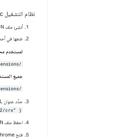
نظام التشغيل Mac
أنشِئ ملف JSON باسم رقم تعريف الإضافة. مثلاً:
ضعها في أحد ا
لمستخدم محدَ
tensions/
جميع المست
tensions/
حدِّد عنوان URL الخاص بالتحديث باستخدام اسم الحقل "external_update_url". على سبيل المثال:
e2/crx" }
احفظ ملف JSON.
فتح Google Chrome والانتقال إلى