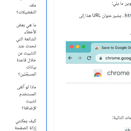
وين ما يلي:
ملف
التفضيلات؟
ht
. يشير عنوان URL هذا إلى
ما هي بعض
الأخطاء
الشائعة التي
تحدث عند
التثبيت من
خلال قاعدة
بيانات
المسجّلين؟
ماذا لو ألغى
المستخدم
تثبيت
الإضافة؟
ت التالية:
كيف يمكنني
إزالة الصفحة
.
ch