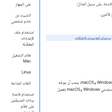
اءمة. على سبيل المثال:
على الجهاز
الأخرى.
التثبيت من
خادم شخصي
استخدام ملف
سياسات المؤسسات للإضافات
.
الإعدادات
المفضّلة
نظام التشغيل
Mac
Linux
اللغات المتاحة
إلى "سوق Chrome الإلكتروني". عند تثبيت إحدى الإضافات بهذه الطرق، على مستخدمي Windows وmacOS تفعيل
استخدام قاعدة
بيانات المسجّلين
على نظام