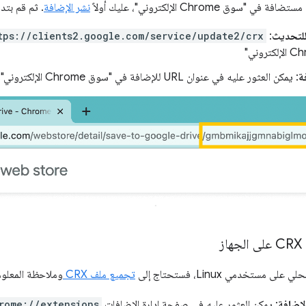
سوق Chrome الإلكتروني"، عليك أولاً
نشر الإضافة
. ثم قم بتد
tps://clients2.google.com/service/update2/crx
:
ة
: يمكن العثور عليه في عنوان URL للإضافة في "سوق Chrome الإلكتروني".
ز
مستخدمي Linux، فستحتاج إلى
تجميع ملف CRX
وملاحظة المعلوما
لإضافة
: يمكن العثور عليه في صفحة إدارة الإضافات
rome://extensions