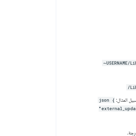
~USERNAME/Li
/Li
json {
"external_upda
رجة.