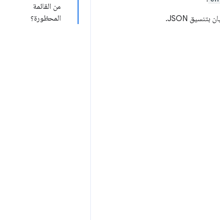
من القائمة
المحظورة؟
بتنسيق JSON.