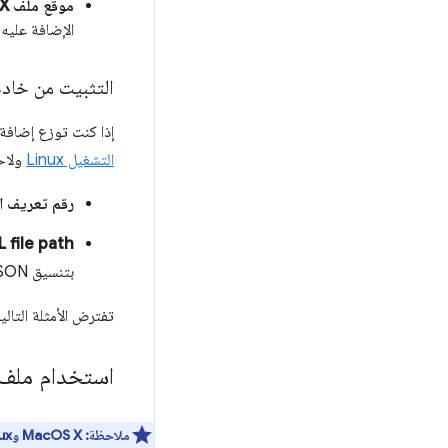
موقع ملف CRX
الإضافة عليه.
التثبيت من خا
إذا كنت توزع إضافة مستضافة على
التشغيل Linux
ولاحظ
رقم تعريف ا
 file path
بتنسيق JSON.
تفترض الأمثلة التالية أنّ الإصدار 1.0 ومعرّف ا
استخدام ملف ا
ملاحظة:
MacOS X وLinux فقط: