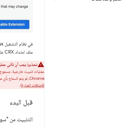
في نظام التشغيل Linux، يمكن أن يشير ملف التفضيلات إلى إحدى إضافات سوق Chrome الإلكتروني، وهي
ملف امتداد CRX على كمبيوتر المستخدم. لن يكون مستخدمو Linux يُطلب منك تفعيل الإضافة يتم تثبيته تلقائيًا.
تحذير:
يجب أن تأتي عمليات التثبيت على 
عمليات تثبيت خارجية. مسموح بها من مسار إلى 
Chrome، لم يتم السماح بأي عمليات تثبيت خارجية من مسار إلى ملف CRX محلي على نظام التشغيل Mac OS (يُرجى الاطّلاع على
الإضافات الضارة
).
قبل البدء
التثبيت من "سوق Chrome الإلكتر