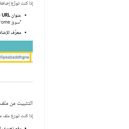
إذا كنت توزّع إضافة مستضافة في "
عنوان URL للتحديث
"سوق Chrome الإلكتروني"
معرِّف الإضاف
التثبيت من ملف CRX على الجها
إذا كنت توزع ملف محلي على 
رقم تعريف ا