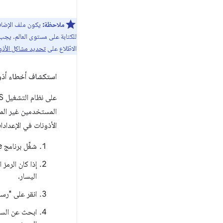
ملاحظة:
يكون ملف الإضافة
للكتابة على مستوى العالم. يجب
الاطّلاع على
تحديد مشاكل الأذون
استكشاف أخطاء أذونات نظام
الأذونات في الإعدادا
شغِّل برنامج Console. يمكنك العثور عليه ضمن /Applications/Utilities/Console.
إذا كان الرمز
اليسار.
انقر على "رسا
ابحث عن الس