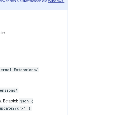
Verwenden Sie stattdessen die
Windows-
iel:
ternal Extensions/
ensions/
 Beispiel:
json {
update2/crx" }