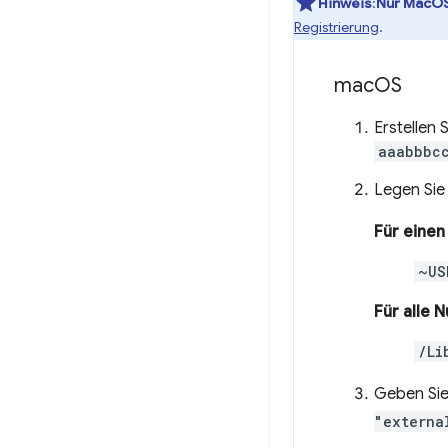
Hinweis
:
Nur MacOS
Registrierung
.
mac
OS
Erstellen 
aaabbbc
Legen Sie
Für eine
~US
Für alle 
/Li
Geben Sie
"externa