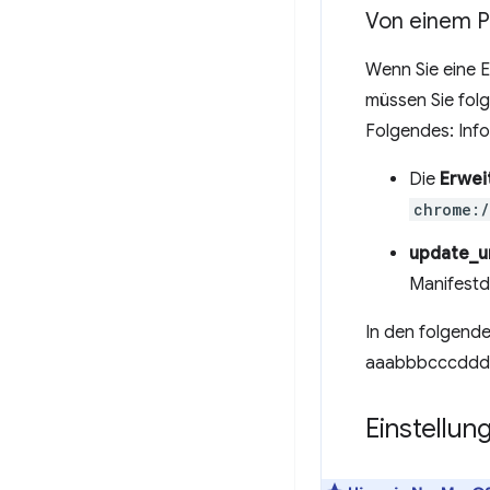
Von einem Pe
Wenn Sie eine E
müssen Sie fol
Folgendes: Inf
Die
Erwei
chrome:/
update_u
Manifestda
In den folgende
aaabbbcccdddee
Einstellu