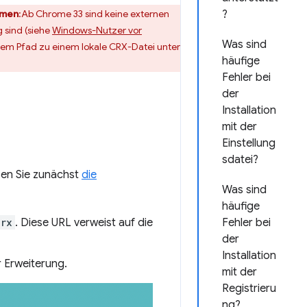
mmen
:Ab Chrome 33 sind keine externen
?
 sind (siehe
Windows-Nutzer vor
Was sind
inem Pfad zu einem lokale CRX-Datei unter
häufige
Fehler bei
der
Installation
mit der
Einstellung
sdatei?
sen Sie zunächst
die
Was sind
häufige
crx
. Diese URL verweist auf die
Fehler bei
der
Installation
 Erweiterung.
mit der
Registrieru
ng?