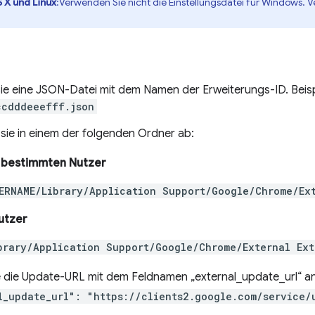
 X und Linux
:Verwenden Sie nicht die Einstellungsdatei für Windows. 
Sie eine JSON-Datei mit dem Namen der Erweiterungs-ID. Beisp
ccdddeeefff.json
 sie in einem der folgenden Ordner ab:
n bestimmten Nutzer
ERNAME/Library/Application Support/Google/Chrome/Ex
Nutzer
brary/Application Support/Google/Chrome/External Ext
 die Update-URL mit dem Feldnamen „external_update_url“ an.
l_update_url": "https://clients2.google.com/service/