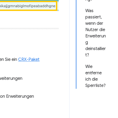
Was
passiert,
wenn der
Nutzer die
Erweiterun
g
deinstallier
t?
en Sie ein
CRX-Paket
Wie
entferne
rweiterungen
ich die
Sperrliste?
 von Erweiterungen