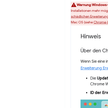
Warnung
:
Windows-
Installationen mehr mög
schädlichen Erweiterun
Mac OS (siehe
Chrome-N
Hinweis
Über den Ch
Wenn Sie eine 
Erweiterung Er
Die
Upda
Chrome W
ID der Er