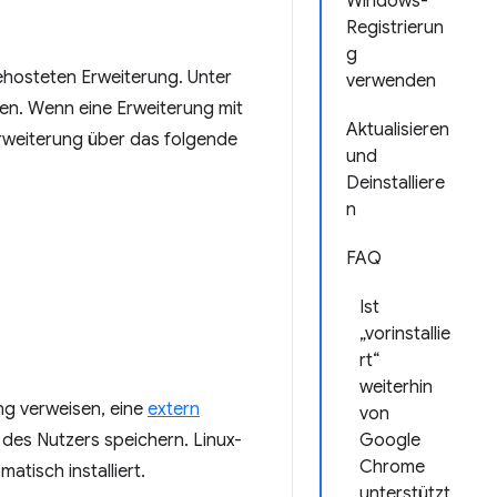
Windows-
Registrierun
g
hosteten Erweiterung. Unter
verwenden
n. Wenn eine Erweiterung mit
Aktualisieren
rweiterung über das folgende
und
Deinstalliere
n
FAQ
Ist
„vorinstallie
rt“
weiterhin
ng verweisen, eine
extern
von
es Nutzers speichern. Linux-
Google
Chrome
atisch installiert.
unterstützt