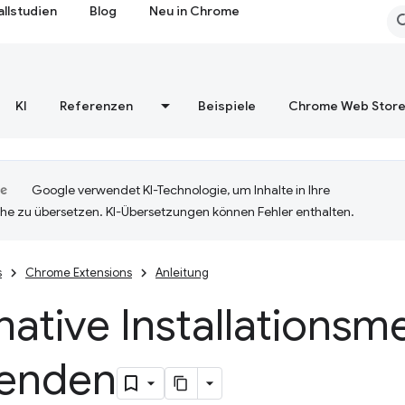
allstudien
Blog
Neu in Chrome
KI
Referenzen
Beispiele
Chrome Web Stor
Google verwendet KI-Technologie, um Inhalte in Ihre
he zu übersetzen. KI-Übersetzungen können Fehler enthalten.
s
Chrome Extensions
Anleitung
native Installations
enden