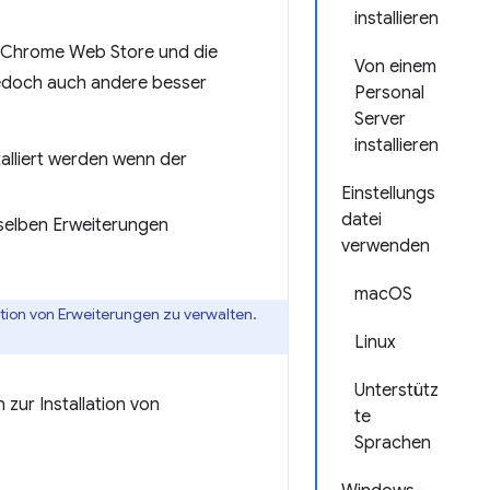
installieren
im Chrome Web Store und die
Von einem
n jedoch auch andere besser
Personal
Server
installieren
talliert werden wenn der
Einstellungs
datei
eselben Erweiterungen
verwenden
macOS
tion von Erweiterungen zu verwalten.
Linux
Unterstütz
zur Installation von
te
Sprachen