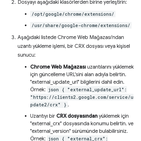
Dosyayı aşağıdaki klasörlerden birine yerleştirin:
/opt/google/chrome/extensions/
/usr/share/google-chrome/extensions/
Aşağıdaki listede Chrome Web Mağazası'ndan
uzantı yükleme işlemi, bir CRX dosyası veya kişisel
sunucu:
Chrome Web Mağazası
uzantılarını yüklemek
için güncelleme URL'sini alan adıyla belirtin.
"external_update_url" bilgilerini dahil edin.
Örnek:
json { "external_update_url":
"https://clients2.google.com/service/u
pdate2/crx" }
.
Uzantıyı bir
CRX dosyasından
yüklemek için
"external_crx" dosyasında konumu belirtin. ve
"external_version" sürümünde bulabilirsiniz.
Örnek:
json { "external_crx":