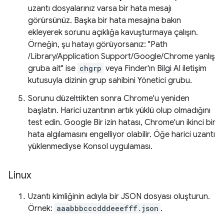
uzantı dosyalarınız varsa bir hata mesajı
görürsünüz. Başka bir hata mesajına bakın
ekleyerek sorunu açıklığa kavuşturmaya çalışın.
Örneğin, şu hatayı görüyorsanız: "Path
/Library/Application Support/Google/Chrome yanlış
gruba ait" ise
chgrp
veya Finder'ın Bilgi Al iletişim
kutusuyla dizinin grup sahibini Yönetici grubu.
Sorunu düzelttikten sonra Chrome'u yeniden
başlatın. Harici uzantının artık yüklü olup olmadığını
test edin. Google Bir izin hatası, Chrome'un ikinci bir
hata algılamasını engelliyor olabilir. Öğe harici uzantı
yüklenmediyse Konsol uygulaması.
Linux
Uzantı kimliğinin adıyla bir JSON dosyası oluşturun.
Örnek:
aaabbbcccdddeeefff.json
.