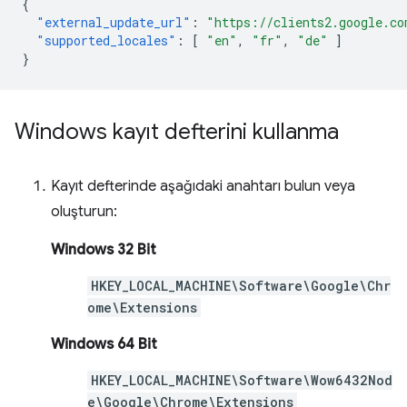
{
"external_update_url"
:
"https://clients2.google.co
"supported_locales"
:
[
"en"
,
"fr"
,
"de"
]
}
Windows kayıt defterini kullanma
Kayıt defterinde aşağıdaki anahtarı bulun veya
oluşturun:
Windows 32 Bit
HKEY_LOCAL_MACHINE\Software\Google\Chr
ome\Extensions
Windows 64 Bit
HKEY_LOCAL_MACHINE\Software\Wow6432Nod
e\Google\Chrome\Extensions