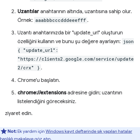
Uzantılar
anahtarının altında, uzantısına sahip olur.
Örnek:
aaabbbcccdddeeefff
.
Uzantı anahtarınızda bir "update_url" oluşturun
özelliğini kullanın ve bunu şu değere ayarlayın:
json
{ "update_url":
"https://clients2.google.com/service/update
2/crx" }
.
Chrome'u başlatın.
chrome://extensions
adresine gidin; uzantının
listelendiğini göreceksiniz.
ziyaret edin.
Not:
Ek yardım için
Windows kayıt defterinde sık yapılan hatalar
başlıklı makaleye göz atın.