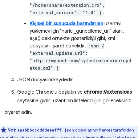
"/home/share/extension.crx",
"external_version": "1.0" }
.
Kişisel bir sunucuda barındırılan
uzantıyı
yüklemek için "harici_güncelleme_url" alanı,
aşağıdaki örnekte gösterildiği gibi, xml
dosyasını işaret etmelidir:
json {
"external_update_url":
"http://myhost.com/mytestextension/upd
ates.xml" }
JSON dosyasını kaydedin.
Google Chrome'u başlatın ve
chrome://extensions
sayfasına gidin; uzantının listelendiğini göreceksiniz.
ziyaret edin.
Not:
dosyalarının herkes tarafından
aaabbbcccdddeeefff.json
okunabilir olmasını sağlamak için gerekirse
kullanın. Daha fazla
chmod