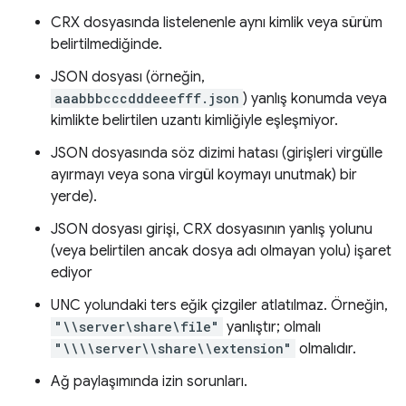
CRX dosyasında listelenenle aynı kimlik veya sürüm
belirtilmediğinde.
JSON dosyası (örneğin,
aaabbbcccdddeeefff.json
) yanlış konumda veya
kimlikte belirtilen uzantı kimliğiyle eşleşmiyor.
JSON dosyasında söz dizimi hatası (girişleri virgülle
ayırmayı veya sona virgül koymayı unutmak) bir
yerde).
JSON dosyası girişi, CRX dosyasının yanlış yolunu
(veya belirtilen ancak dosya adı olmayan yolu) işaret
ediyor
UNC yolundaki ters eğik çizgiler atlatılmaz. Örneğin,
"\\server\share\file"
yanlıştır; olmalı
"\\\\server\\share\\extension"
olmalıdır.
Ağ paylaşımında izin sorunları.