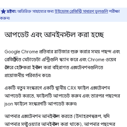
দ্রষ্টব্য:
অতিরিক্ত সাহায্যের জন্য
উইন্ডোজ রেজিস্ট্রি সাধারণ ভুলগুলি
পরীক্ষা
করুন৷
আপডেট এবং আনইনস্টল করা হচ্ছে
Google Chrome প্রতিবার ব্রাউজার শুরু করার সময় পছন্দ এবং
রেজিস্ট্রিতে মেটাডেটা এন্ট্রিগুলি স্ক্যান করে এবং Chrome ওয়েব
স্টোরে হোস্ট করা ইনস্টল করা বহিরাগত এক্সটেনশনগুলিতে
প্রয়োজনীয় পরিবর্তন করে৷
একটি নতুন সংস্করণে একটি স্থানীয় CRX ফাইল এক্সটেনশন
আপডেট করতে, ফাইলটি আপডেট করুন এবং তারপর পছন্দের
json ফাইলে সংস্করণটি আপডেট করুন৷
আপনার এক্সটেনশন আনইনস্টল করতে (উদাহরণস্বরূপ, যদি
আপনার সফ্টওয়্যার আনইনস্টল করা থাকে), আপনার পছন্দের