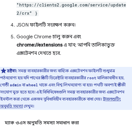
"https://clients2.google.com/service/update
2/crx" }
JSON ফাইলটি সংরক্ষণ করুন।
Google Chrome চালু করুন এবং
chrome://extensions
এ যান; আপনি তালিকাভুক্ত
এক্সটেনশন দেখতে হবে.
দ্রষ্টব্য:
সমস্ত ব্যবহারকারীর জন্য বাহ্যিক এক্সটেনশন ফাইলটি শুধুমাত্র
পঠনযোগ্য হয় যদি পাথের প্রতিটি ডিরেক্টরি ব্যবহারকারীর
মালিকানাধীন হয়,
root
গোষ্ঠী
বা
থাকে এবং বিশ্ব লিখনযোগ্য না হয়৷ পথটি অবশ্যই প্রতীকী
admin
wheel
সংযোগ মুক্ত হতে হবে। এই বিধিনিষেধগুলি সমস্ত ব্যবহারকারীর জন্য এক্সটেনশন
ইনস্টল করা থেকে একজন সুবিধাবিহীন ব্যবহারকারীকে বাধা দেয়।
ট্রাবলশুটিং
অনুমতি সমস্যা
দেখুন।
ম্যাক ওএস অনুমতি সমস্যা সমাধান করা