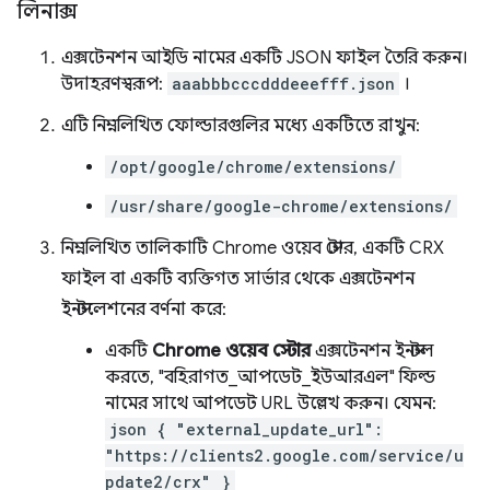
লিনাক্স
এক্সটেনশন আইডি নামের একটি JSON ফাইল তৈরি করুন।
উদাহরণস্বরূপ:
aaabbbcccdddeeefff.json
।
এটি নিম্নলিখিত ফোল্ডারগুলির মধ্যে একটিতে রাখুন:
/opt/google/chrome/extensions/
/usr/share/google-chrome/extensions/
নিম্নলিখিত তালিকাটি Chrome ওয়েব স্টোর, একটি CRX
ফাইল বা একটি ব্যক্তিগত সার্ভার থেকে এক্সটেনশন
ইনস্টলেশনের বর্ণনা করে:
একটি
Chrome ওয়েব স্টোর
এক্সটেনশন ইনস্টল
করতে, "বহিরাগত_আপডেট_ইউআরএল" ফিল্ড
নামের সাথে আপডেট URL উল্লেখ করুন। যেমন:
json { "external_update_url":
"https://clients2.google.com/service/u
pdate2/crx" }