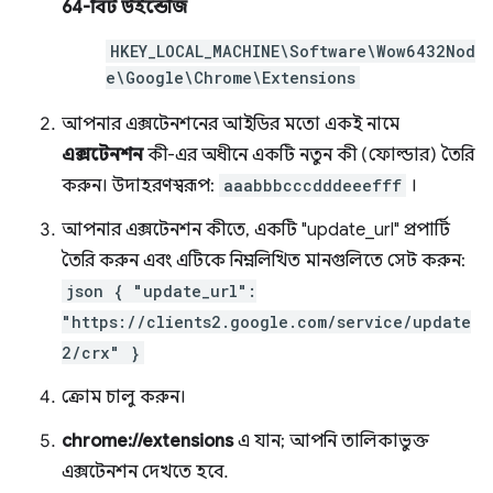
64-বিট উইন্ডোজ
HKEY_LOCAL_MACHINE\Software\Wow6432Nod
e\Google\Chrome\Extensions
আপনার এক্সটেনশনের আইডির মতো একই নামে
এক্সটেনশন
কী-এর অধীনে একটি নতুন কী (ফোল্ডার) তৈরি
করুন। উদাহরণস্বরূপ:
aaabbbcccdddeeefff
।
আপনার এক্সটেনশন কীতে, একটি "update_url" প্রপার্টি
তৈরি করুন এবং এটিকে নিম্নলিখিত মানগুলিতে সেট করুন:
json { "update_url":
"https://clients2.google.com/service/update
2/crx" }
ক্রোম চালু করুন।
chrome://extensions
এ যান; আপনি তালিকাভুক্ত
এক্সটেনশন দেখতে হবে.