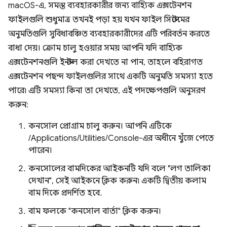
macOS-এ, সমস্ত ব্যবহারকারীর জন্য বাহ্যিক এক্সটেনশন
ফাইলগুলি শুধুমাত্র তখনই পড়া হয় যখন ফাইল সিস্টেমের
অনুমতিগুলি সুবিধাবঞ্চিত ব্যবহারকারীদের এটি পরিবর্তন করতে
বাধা দেয়। ক্রোম চালু হওয়ার সময় আপনি যদি বাহ্যিক
এক্সটেনশনগুলি ইনস্টল করা দেখতে না পান, তাহলে বহিরাগত
এক্সটেনশন পছন্দ ফাইলগুলির সাথে একটি অনুমতি সমস্যা হতে
পারে৷ এটি সমস্যা কিনা তা দেখতে, এই পদক্ষেপগুলি অনুসরণ
করুন:
কনসোল প্রোগ্রাম চালু করুন। আপনি এটিকে
/Applications/Utilities/Console-এর অধীনে খুঁজে পেতে
পারেন।
কনসোলের বামদিকের আইকনটি যদি বলে "লগ তালিকা
দেখান", সেই আইকনে ক্লিক করুন৷ একটি দ্বিতীয় কলাম
বাম দিকে প্রদর্শিত হবে.
বাম ফলকে "কনসোল বার্তা" ক্লিক করুন।