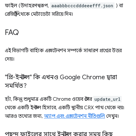
ফাইল (উদাহরণস্বরূপ,
aaabbbcccdddeeefff.json
) বা
রেজিস্ট্রি থেকে মেটাডেটা সরিয়ে দিন।
FAQ
এই বিভাগটি বাহ্যিক এক্সটেনশন সম্পর্কে সাধারণ প্রশ্নের উত্তর
দেয়।
"প্রি-ইনস্টল" কি এখনও Google Chrome দ্বারা
সমর্থিত?
হ্যাঁ, কিন্তু শুধুমাত্র একটি Chrome ওয়েব স্টোর
update_url
থেকে একটি ইনস্টল হিসাবে, একটি স্থানীয় CRX পাথ থেকে নয়৷
আরও তথ্যের জন্য,
অ্যাপ এবং এক্সটেনশন নীতিগুলি
দেখুন।
পছন্দ ফাইলের সাথে ইনস্টল করার সময় কিছু