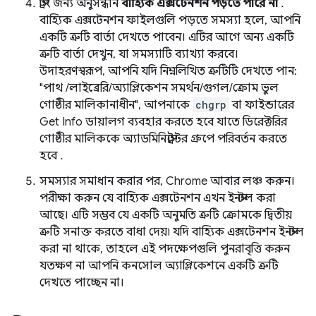
স্ট্রিং জন্য অনুসন্ধান
বাহ্যিক এক্সটেনশন পড়তে পারে না
.
বাহ্যিক এক্সটেনশন ফাইলগুলি পড়তে সমস্যা হলে, আপনি
একটি ত্রুটি বার্তা দেখতে পাবেন। এটির আগে অন্য একটি
ত্রুটি বার্তা দেখুন, যা সমস্যাটি ব্যাখ্যা করবে।
উদাহরণস্বরূপ, আপনি যদি নিম্নলিখিত ত্রুটিটি দেখতে পান:
"পাথ /লাইব্রেরি/অ্যাপ্লিকেশন সমর্থন/গুগল/ক্রোম ভুল
গোষ্ঠীর মালিকানাধীন", আপনাকে
chgrp
বা ফাইন্ডারের
Get Info ডায়ালগ ব্যবহার করতে হবে যাতে ডিরেক্টরির
গোষ্ঠীর মালিককে অ্যাডমিনিস্ট্রেটর গ্রুপে পরিবর্তন করতে
হবে .
সমস্যার সমাধান করার পর, Chrome আবার লঞ্চ করুন।
পরীক্ষা করুন যে বাহ্যিক এক্সটেনশন এখন ইনস্টল করা
আছে। এটি সম্ভব যে একটি অনুমতি ত্রুটি ক্রোমকে দ্বিতীয়
ত্রুটি সনাক্ত করতে বাধা দেয়৷ যদি বাহ্যিক এক্সটেনশন ইনস্টল
করা না থাকে, তাহলে এই পদক্ষেপগুলি পুনরাবৃত্তি করুন
যতক্ষণ না আপনি কনসোল অ্যাপ্লিকেশনে একটি ত্রুটি
দেখতে পাচ্ছেন না।