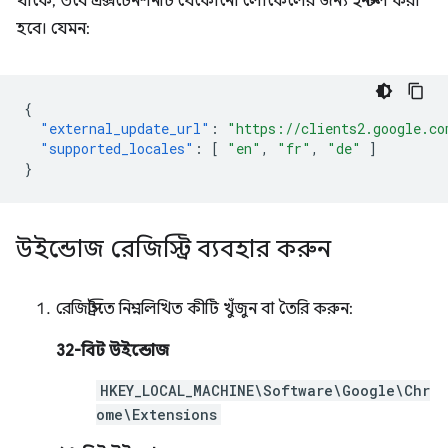
থাকে, তবে এক্সটেনশনটি যেকোনো লোকেলের জন্য ইনস্টল করা
হবে। যেমন:
{
"external_update_url"
:
"https://clients2.google.co
"supported_locales"
:
[
"en"
,
"fr"
,
"de"
]
}
উইন্ডোজ রেজিস্ট্রি ব্যবহার করুন
রেজিস্ট্রিতে নিম্নলিখিত কীটি খুঁজুন বা তৈরি করুন:
32-বিট উইন্ডোজ
HKEY_LOCAL_MACHINE\Software\Google\Chr
ome\Extensions