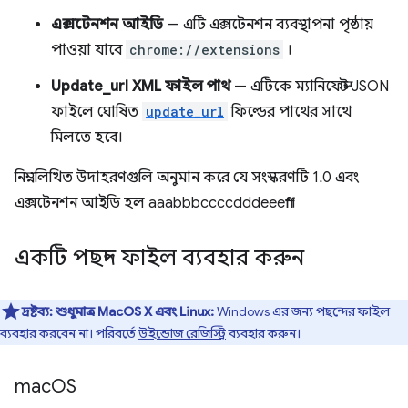
এক্সটেনশন আইডি
— এটি এক্সটেনশন ব্যবস্থাপনা পৃষ্ঠায়
পাওয়া যাবে
chrome://extensions
।
Update_url XML ফাইল পাথ
— এটিকে ম্যানিফেস্ট JSON
ফাইলে ঘোষিত
update_url
ফিল্ডের পাথের সাথে
মিলতে হবে।
নিম্নলিখিত উদাহরণগুলি অনুমান করে যে সংস্করণটি 1.0 এবং
এক্সটেনশন আইডি হল aaabbbccccdddeeefff।
একটি পছন্দ ফাইল ব্যবহার করুন
দ্রষ্টব্য:
শুধুমাত্র MacOS X এবং Linux:
Windows এর জন্য পছন্দের ফাইল
ব্যবহার করবেন না। পরিবর্তে
উইন্ডোজ রেজিস্ট্রি
ব্যবহার করুন।
mac
OS