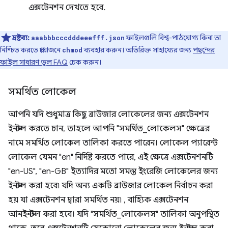
এক্সটেনশন দেখতে হবে.
দ্রষ্টব্য:
ফাইলগুলি বিশ্ব-পাঠযোগ্য কিনা তা
aaabbbcccdddeeefff.json
নিশ্চিত করতে প্রয়োজনে
ব্যবহার করুন। অতিরিক্ত সাহায্যের জন্য
পছন্দের
chmod
ফাইল সাধারণ ভুল FAQ
চেক করুন।
সমর্থিত লোকেল
আপনি যদি শুধুমাত্র কিছু ব্রাউজার লোকেলের জন্য এক্সটেনশন
ইনস্টল করতে চান, তাহলে আপনি "সমর্থিত_লোকেলস" ক্ষেত্রের
নামে সমর্থিত লোকেল তালিকা করতে পারেন। লোকেল প্যারেন্ট
লোকেল যেমন "en" নির্দিষ্ট করতে পারে, এই ক্ষেত্রে এক্সটেনশনটি
"en-US", "en-GB" ইত্যাদির মতো সমস্ত ইংরেজি লোকেলের জন্য
ইনস্টল করা হবে৷ যদি অন্য একটি ব্রাউজার লোকেল নির্বাচন করা
হয় যা এক্সটেনশন দ্বারা সমর্থিত নয়৷ , বাহ্যিক এক্সটেনশন
আনইনস্টল করা হবে। যদি "সমর্থিত_লোকেলস" তালিকা অনুপস্থিত