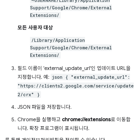
~USERNAME/Library/Application
Support/Google/Chrome/External
Extensions/
모든 사용자 대상
/Library/Application
Support/Google/Chrome/External
Extensions/
필드 이름이 'external_update_url'인 업데이트 URL을
지정합니다. 예:
json { "external_update_url":
"https://clients2.google.com/service/update
2/crx" }
JSON 파일을 저장합니다.
Chrome을 실행하고
chrome://extensions
로 이동합
니다. 확장 프로그램이 표시됩니다.