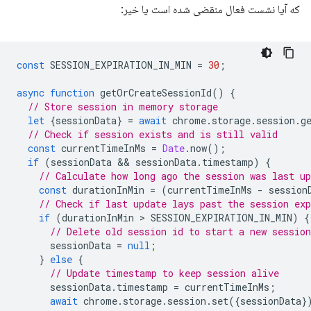
که آیا نشست فعال منقضی شده است یا خیر:
const
SESSION_EXPIRATION_IN_MIN
=
30
;
async
function
getOrCreateSessionId
()
{
// Store session in memory storage
let
{
sessionData
}
=
await
chrome
.
storage
.
session
.
g
// Check if session exists and is still valid
const
currentTimeInMs
=
Date
.
now
();
if
(
sessionData
 && 
sessionData
.
timestamp
)
{
// Calculate how long ago the session was last up
const
durationInMin
=
(
currentTimeInMs
-
session
// Check if last update lays past the session exp
if
(
durationInMin
 > 
SESSION_EXPIRATION_IN_MIN
)
{
// Delete old session id to start a new session
sessionData
=
null
;
}
else
{
// Update timestamp to keep session alive
sessionData
.
timestamp
=
currentTimeInMs
;
await
chrome
.
storage
.
session
.
set
({
sessionData
}