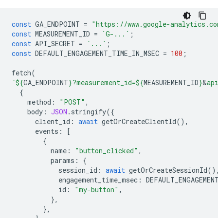
const
GA_ENDPOINT
=
"https://www.google-analytics.co
const
MEASUREMENT_ID
=
`G-...`
;
const
API_SECRET
=
`...`
;
const
DEFAULT_ENGAGEMENT_TIME_IN_MSEC
=
100
;
fetch
(
`
${
GA_ENDPOINT
}
?measurement_id=
${
MEASUREMENT_ID
}
&
ap
{
method
:
"POST"
,
body
:
JSON
.
stringify
({
client_id
:
await
getOrCreateClientId
(),
events
:
[
{
name
:
"button_clicked"
,
params
:
{
session_id
:
await
getOrCreateSessionId
()
engagement_time_msec
:
DEFAULT_ENGAGEMEN
id
:
"my-button"
,
},
},