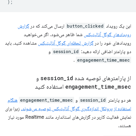
);
این یک رویداد
button_clicked
ارسال می‌کند که در
گزارش
رویدادهای گوگل آنالیتیکس
شما ظاهر می‌شود. اگر می‌خواهید
رویدادهای خود را در
گزارش لحظه‌ای گوگل آنالیتیکس
مشاهده کنید، باید
دو پارامتر اضافی ارائه دهید:
session_id
و
.
engagement_time_msec
از پارامترهای توصیه شده
id
_
session
و
msec
_
time
_
engagement
استفاده کنید
هر دو پارامتر
session_id
و
engagement_time_msec
هنگام
استفاده از پروتکل اندازه‌گیری گوگل آنالیتیکس توصیه می‌شوند،
زیرا برای
نمایش فعالیت کاربر در گزارش‌های استاندارد مانند Realtime مورد نیاز
هستند.