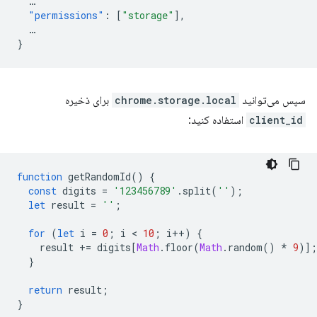
…
"permissions"
:
[
"storage"
],
…
}
سپس می‌توانید
chrome.storage.local
برای ذخیره
client_id
استفاده کنید:
function
getRandomId
()
{
const
digits
=
'123456789'
.
split
(
''
);
let
result
=
''
;
for
(
let
i
=
0
;
i
 < 
10
;
i
++
)
{
result
+=
digits
[
Math
.
floor
(
Math
.
random
()
*
9
)];
}
return
result
;
}