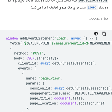
page_location
نیاز دارد. مثال زیر یک رویداد page view را در
رویداد
load
سند برای یک منوی افزونه اجرا می‌کند:
فایل popup.js:
window
.
addEventListener
(
"load"
,
async
()
=
>
{
fetch
(
`
${
GA_ENDPOINT
}
?measurement_id=
${
MEASUREMEN
{
method
:
"POST"
,
body
:
JSON
.
stringify
({
client_id
:
await
getOrCreateClientId
(),
events
:
[
{
name
:
"page_view"
,
params
:
{
session_id
:
await
getOrCreateSessionId
()
engagement_time_msec
:
DEFAULT_ENGAGEMEN
page_title
:
document
.
title
,
page_location
:
document
.
location
.
href
},