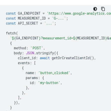
const
GA_ENDPOINT
=
'https://www.google-analytics.co
const
MEASUREMENT_ID
=
`G-...`
;
const
API_SECRET
=
`...`
;
fetch
(
`
${
GA_ENDPOINT
}
?measurement_id=
${
MEASUREMENT_ID
}
&
{
method
:
'POST'
,
body
:
JSON
.
stringify
({
client_id
:
await
getOrCreateClientId
(),
events
:
[
{
name
:
'button_clicked'
,
params
:
{
id
:
'my-button'
,
},
},
],
}),
}