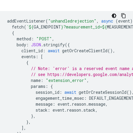
addEventListener
(
"unhandledrejection"
,
async
(
event
)
fetch
(
`
${
GA_ENDPOINT
}
?measurement_id=
${
MEASUREMEN
{
method
:
"POST"
,
body
:
JSON
.
stringify
({
client_id
:
await
getOrCreateClientId
(),
events
:
[
{
// Note: 'error' is a reserved event name 
// see https://developers.google.com/analy
name
:
"extension_error"
,
params
:
{
session_id
:
await
getOrCreateSessionId
()
engagement_time_msec
:
DEFAULT_ENGAGEMEN
message
:
event
.
reason
.
message
,
stack
:
event
.
reason
.
stack
,
},
},
],