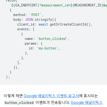
fetch
(
`
${
GA_ENDPOINT
}
?measurement_id=
${
MEASUREMENT_ID
}
&
{
method
:
'POST'
,
body
:
JSON
.
stringify
({
client_id
:
await
getOrCreateClientId
(),
events
:
[
{
name
:
'button_clicked'
,
params
:
{
id
:
'my-button'
,
},
},
],
}),
}
);
이렇게 하면
Google 애널리틱스 이벤트 보고서
에 표시되는
button_clicked
이벤트가 전송됩니다.
Google 애널리틱스