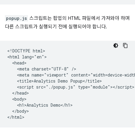
popup.js
스크립트는 팝업의 HTML 파일에서 가져와야 하며
다른 스크립트가 실행되기 전에 실행되어야 합니다.
<!DOCTYPE html>

<html lang="en">

  <head>

    <meta charset="UTF-8" />

    <meta name="viewport" content="width=device-width
    <title>Analytics Demo Popup</title>

    <script src="./popup.js" type="module"></script>

  </head>

  <body>

    <h1>Analytics Demo</h1>

  </body>
