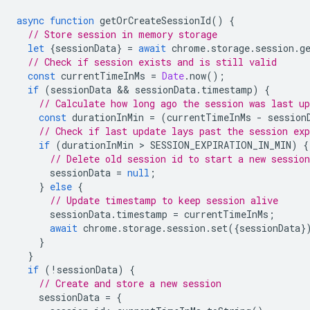
async
function
getOrCreateSessionId
()
{
// Store session in memory storage
let
{
sessionData
}
=
await
chrome
.
storage
.
session
.
g
// Check if session exists and is still valid
const
currentTimeInMs
=
Date
.
now
();
if
(
sessionData
 && 
sessionData
.
timestamp
)
{
// Calculate how long ago the session was last up
const
durationInMin
=
(
currentTimeInMs
-
session
// Check if last update lays past the session exp
if
(
durationInMin
 > 
SESSION_EXPIRATION_IN_MIN
)
{
// Delete old session id to start a new session
sessionData
=
null
;
}
else
{
// Update timestamp to keep session alive
sessionData
.
timestamp
=
currentTimeInMs
;
await
chrome
.
storage
.
session
.
set
({
sessionData
}
}
}
if
(
!
sessionData
)
{
// Create and store a new session
sessionData
=
{