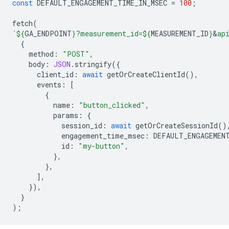
const
DEFAULT_ENGAGEMENT_TIME_IN_MSEC
=
100
;
fetch
(
`
${
GA_ENDPOINT
}
?measurement_id=
${
MEASUREMENT_ID
}
&
ap
{
method
:
"POST"
,
body
:
JSON
.
stringify
({
client_id
:
await
getOrCreateClientId
(),
events
:
[
{
name
:
"button_clicked"
,
params
:
{
session_id
:
await
getOrCreateSessionId
()
engagement_time_msec
:
DEFAULT_ENGAGEMEN
id
:
"my-button"
,
},
},
],
}),
}
);