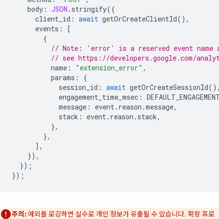
body
:
JSON
.
stringify
({
client_id
:
await
getOrCreateClientId
(),
events
:
[
{
// Note: 'error' is a reserved event name 
// see https://developers.google.com/analy
name
:
"extension_error"
,
params
:
{
session_id
:
await
getOrCreateSessionId
()
engagement_time_msec
:
DEFAULT_ENGAGEMEN
message
:
event
.
reason
.
message
,
stack
:
event
.
reason
.
stack
,
},
},
],
}),
});
});
주의:
예외를 로깅하면 실수로 개인 정보가 유출될 수 있습니다. 확장 프로