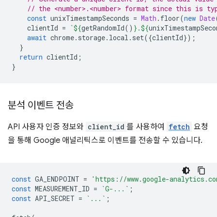
// the <number>.<number> format since this is ty
const
unixTimestampSeconds
=
Math
.
floor
(
new
Date
clientId
=
`
${
getRandomId
()
}
.
${
unixTimestampSeco
await
chrome
.
storage
.
local
.
set
({
clientId
});
}
return
clientId
;
}
분석 이벤트 전송
API 사용자 인증 정보와
client_id
를 사용하여
fetch
요청
을 통해 Google 애널리틱스로 이벤트를 전송할 수 있습니다.
const
GA_ENDPOINT
=
'https://www.google-analytics.co
const
MEASUREMENT_ID
=
`G-...`
;
const
API_SECRET
=
`...`
;