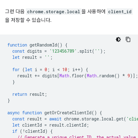
그런 다음
chrome.storage.local
을 사용하여
client_id
을 저장할 수 있습니다.
function
getRandomId
()
{
const
digits
=
'123456789'
.
split
(
''
);
let
result
=
''
;
for
(
let
i
=
0
;
i
 < 
10
;
i
++
)
{
result
+=
digits
[
Math
.
floor
(
Math
.
random
()
*
9
)];
}
return
result
;
}
async
function
getOrCreateClientId
()
{
const
result
=
await
chrome
.
storage
.
local
.
get
(
'cli
let
clientId
=
result
.
clientId
;
if
(
!
clientId
)
{
// Generate a unique client ID, the actual value