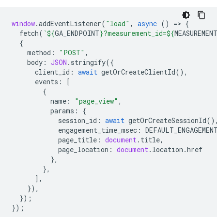
window
.
addEventListener
(
"load"
,
async
()
=
>
{
fetch
(
`
${
GA_ENDPOINT
}
?measurement_id=
${
MEASUREMEN
{
method
:
"POST"
,
body
:
JSON
.
stringify
({
client_id
:
await
getOrCreateClientId
(),
events
:
[
{
name
:
"page_view"
,
params
:
{
session_id
:
await
getOrCreateSessionId
()
engagement_time_msec
:
DEFAULT_ENGAGEMEN
page_title
:
document
.
title
,
page_location
:
document
.
location
.
href
},
},
],
}),
});
});