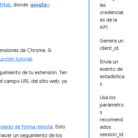
itHub
, donde
google-
las
credencial
es de la
API
Genera un
client_id
tensiones de Chrome. Si
ucción tutorial
.
Envía un
evento de
uimiento de tu extensión. Ten
estadística
el campo URL del sitio web, ya
s
Usa los
parámetro
s
recomend
lojado de forma remota
. Esto
ados
session_id
hacer un seguimiento de los