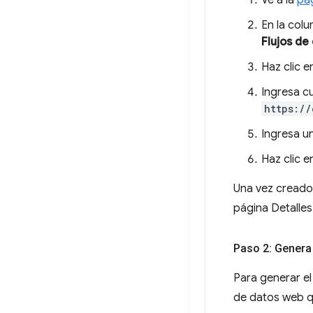
Ve a la
pág
En la col
Flujos de
Haz clic 
Ingresa c
https://
Ingresa u
Haz clic 
Una vez creado
página Detalles 
Paso 2: Genera
Para generar e
de datos web q