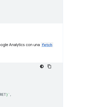
oogle Analytics con una
fetch
CRET
}
`
,