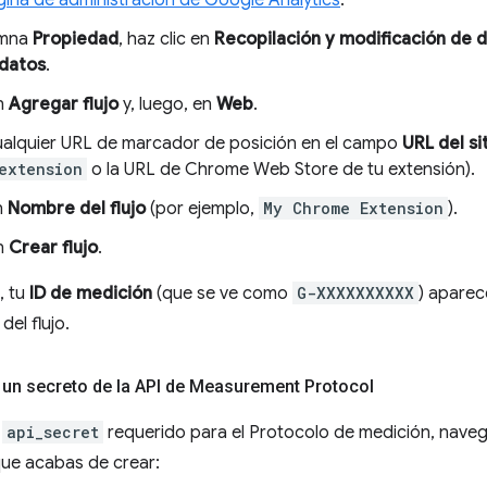
ina de administración de Google Analytics
.
umna
Propiedad
, haz clic en
Recopilación y modificación de 
 datos
.
en
Agregar flujo
y, luego, en
Web
.
ualquier URL de marcador de posición en el campo
URL del si
extension
o la URL de Chrome Web Store de tu extensión).
n
Nombre del flujo
(por ejemplo,
My Chrome Extension
).
en
Crear flujo
.
, tu
ID de medición
(que se ve como
G-XXXXXXXXXX
) aparec
del flujo.
 un secreto de la API de Measurement Protocol
l
api_secret
requerido para el Protocolo de medición, navega
ue acabas de crear: