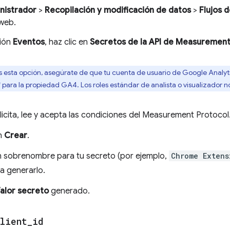
nistrador
>
Recopilación y modificación de datos
>
Flujos 
web.
ción
Eventos
, haz clic en
Secretos de la API de Measurement
s esta opción, asegúrate de que tu cuenta de usuario de Google Analyt
para la propiedad GA4. Los roles estándar de analista o visualizador no
olicita, lee y acepta las condiciones del Measurement Protocol
en
Crear
.
n sobrenombre para tu secreto (por ejemplo,
Chrome Extens
a generarlo.
alor secreto
generado.
lient
_
id