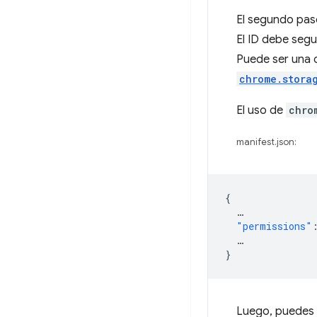
El segundo paso
El ID debe segu
Puede ser una c
chrome.stora
El uso de
chro
manifest.json:
{
…
"permissions"
…
}
Luego, puedes