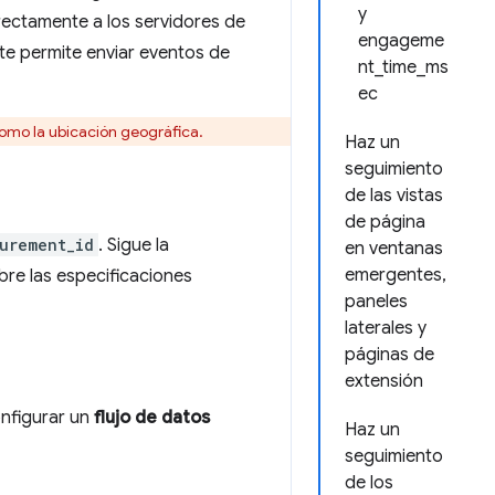
y
rectamente a los servidores de
engageme
te permite enviar eventos de
nt_time_ms
ec
como la ubicación geográfica.
Haz un
seguimiento
de las vistas
de página
urement_id
. Sigue la
en ventanas
emergentes,
re las especificaciones
paneles
laterales y
páginas de
extensión
nfigurar un
flujo de datos
Haz un
seguimiento
de los