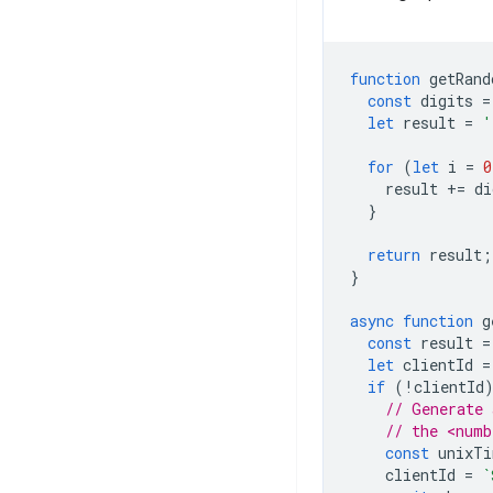
function
getRand
const
digits
=
let
result
=
'
for
(
let
i
=
0
result
+=
di
}
return
result
;
}
async
function
g
const
result
=
let
clientId
=
if
(
!
clientId
// Generate 
// the <numb
const
unixTi
clientId
=
`