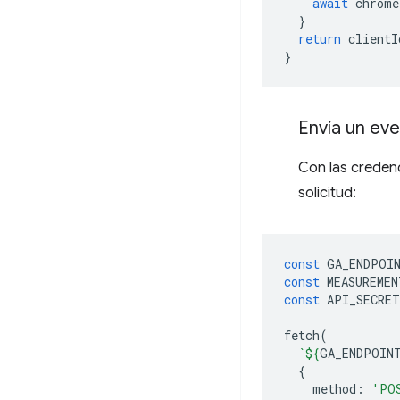
await
chrome
}
return
clientI
}
Envía un eve
Con las credenc
solicitud:
const
GA_ENDPOI
const
MEASUREMEN
const
API_SECRET
fetch
(
`
${
GA_ENDPOIN
{
method
:
'PO