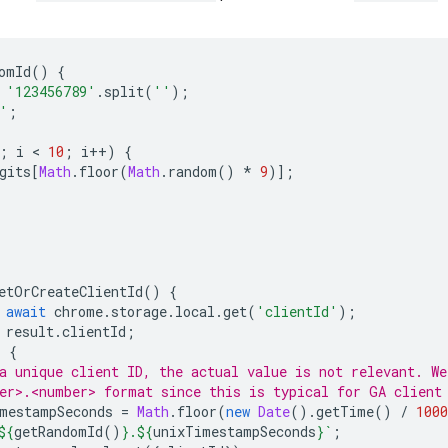
omId
()
{
'123456789'
.
split
(
''
);
'
;
;
i
 < 
10
;
i
++
)
{
gits
[
Math
.
floor
(
Math
.
random
()
*
9
)];
etOrCreateClientId
()
{
await
chrome
.
storage
.
local
.
get
(
'clientId'
);
result
.
clientId
;
)
{
a unique client ID, the actual value is not relevant. We
er>.<number> format since this is typical for GA client
mestampSeconds
=
Math
.
floor
(
new
Date
().
getTime
()
/
1000
${
getRandomId
()
}
.
${
unixTimestampSeconds
}
`
;