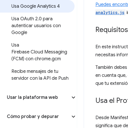
Puedes encontr
Usa Google Analytics 4
analytics.js
i
Usa OAuth 2
.
0 para
autenticar usuarios con
Requisitos
Google
Usa
En este instruc
Firebase Cloud Messaging
necesitas infor
(FCM) con chrome
.
gcm
También debes 
Recibe mensajes de tu
en cuenta que, 
servidor con la API de Push
que tu extensió
Usar la plataforma web
Usa el Pr
Cómo probar y depurar
Desde Manifest
significa que d