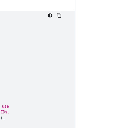
 use
 IDs.
);