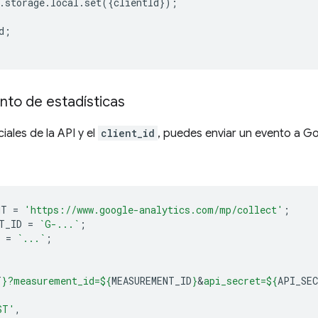
.
storage
.
local
.
set
({
clientId
});
d
;
nto de estadísticas
iales de la API y el
client_id
, puedes enviar un evento a G
NT
=
'https://www.google-analytics.com/mp/collect'
;
T_ID
=
`G-...`
;
=
`...`
;
T
}
?measurement_id=
${
MEASUREMENT_ID
}
&
api_secret=
${
API_SE
ST'
,