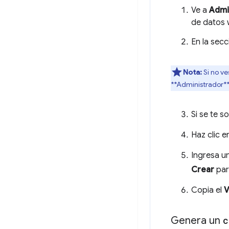
Ve a
Admi
de datos 
En la sec
Nota:
Si no ve
**Administrador** 
Si se te s
Haz clic 
Ingresa u
Crear
par
Copia el
V
Genera un
c