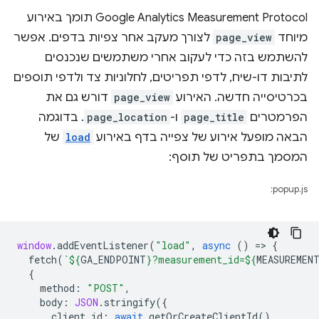
‫Google Analytics Measurement Protocol תומך באירוע
מיוחד
page_view
לצורך מעקב אחר צפיות בדפים. אפשר
להשתמש בזה כדי לעקוב אחרי משתמשים שנכנסים
לתיבות דו-שיח, לדפי תפריטים, לחלוניות צד ולדפי תוספים
בכרטיסייה חדשה. האירוע
page_view
דורש גם את
הפרמטרים
page_title
ו-
page_location
. בדוגמה
הבאה מופעל אירוע של צפייה בדף באירוע
load
של
המסמך בתפריט של תוסף:
popup.js:
window
.
addEventListener
(
"load"
,
async
()
=
>
{
fetch
(
`
${
GA_ENDPOINT
}
?measurement_id=
${
MEASUREMEN
{
method
:
"POST"
,
body
:
JSON
.
stringify
({
client_id
:
await
getOrCreateClientId
(),