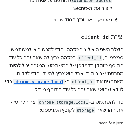
Extension Secret
) ולוחצים על
יצירה
כדי
ליצור את ה-Secret.
מעתיקים את
ערך הסוד
שנוצר.
יצירת
id
_
client
השלב השני הוא ליצור מזהה ייחודי למכשיר או למשתמש
ספציפיים,
client_id
. המזהה צריך להישאר זהה כל עוד
התוסף מותקן בדפדפן של המשתמש. המזהה יכול להיות
מחרוזת שרירותית, אבל הוא צריך להיות ייחודי ללקוח.
מאחסנים את
client_id
ב-
chrome.storage.local
כדי
לוודא שהוא יישאר זהה כל עוד התוסף מותקן.
כדי להשתמש ב-
chrome.storage.local
, צריך להוסיף
את ההרשאה
storage
לקובץ המניפסט:
manifest.json: