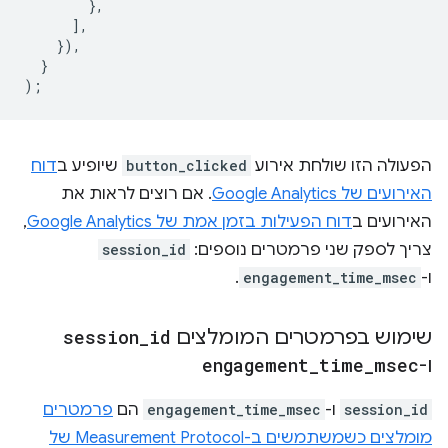
},
],
}),
}
);
הפעולה הזו שולחת אירוע
button_clicked
שיופיע ב
דוח
האירועים של Google Analytics
. אם רוצים לראות את
האירועים ב
דוח הפעילות בזמן אמת של Google Analytics
,
צריך לספק שני פרמטרים נוספים:
session_id
ו-
engagement_time_msec
.
שימוש בפרמטרים המומלצים
id
_
session
ו-
msec
_
time
_
engagement
session_id
ו-
engagement_time_msec
הם
פרמטרים
מומלצים כשמשתמשים ב-Measurement Protocol של