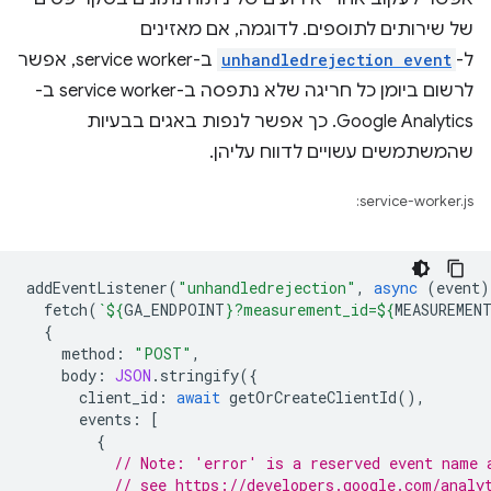
של שירותים לתוספים. לדוגמה, אם מאזינים
ל-
unhandledrejection event
ב-service worker, אפשר
לרשום ביומן כל חריגה שלא נתפסה ב-service worker ב-
Google Analytics. כך אפשר לנפות באגים בבעיות
שהמשתמשים עשויים לדווח עליהן.
service-worker.js:
addEventListener
(
"unhandledrejection"
,
async
(
event
)
fetch
(
`
${
GA_ENDPOINT
}
?measurement_id=
${
MEASUREMEN
{
method
:
"POST"
,
body
:
JSON
.
stringify
({
client_id
:
await
getOrCreateClientId
(),
events
:
[
{
// Note: 'error' is a reserved event name 
// see https://developers.google.com/analy