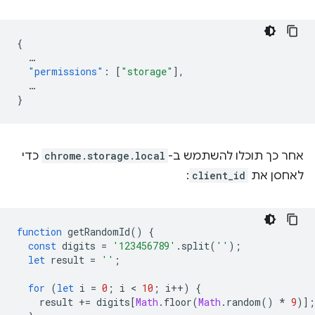
{
…
"permissions"
:
[
"storage"
],
…
}
אחר כך תוכלו להשתמש ב-
chrome.storage.local
כדי
לאחסן את
client_id
:
function
getRandomId
()
{
const
digits
=
'123456789'
.
split
(
''
);
let
result
=
''
;
for
(
let
i
=
0
;
i
 < 
10
;
i
++
)
{
result
+=
digits
[
Math
.
floor
(
Math
.
random
()
*
9
)];