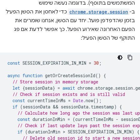
המשתמשים בתוסף). בדוגמה נעשה שימוש
ב-
chrome.storage.session
כדי לאחסן את הסשן הפעיל
בזמן שהדפדפן פועל. יחד עם הסשן, אנחנו שומרים את
הפעם האחרונה שאירוע הופעל. כך אפשר לדעת אם פג
התוקף של הסשן הפעיל:
const
SESSION_EXPIRATION_IN_MIN
=
30
;
async
function
getOrCreateSessionId
()
{
// Store session in memory storage
let
{
sessionData
}
=
await
chrome
.
storage
.
session
.
g
// Check if session exists and is still valid
const
currentTimeInMs
=
Date
.
now
();
if
(
sessionData
 && 
sessionData
.
timestamp
)
{
// Calculate how long ago the session was last up
const
durationInMin
=
(
currentTimeInMs
-
session
// Check if last update lays past the session exp
if
(
durationInMin
 > 
SESSION_EXPIRATION_IN_MIN
)
{
// Delete old session id to start a new session