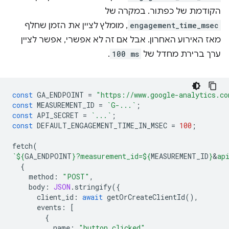
הקודמת של כפתור. במקרה של
engagement_time_msec
, מומלץ לציין את הזמן שחלף
מאז האירוע האחרון. אבל אם זה לא אפשרי, אפשר לציין
ערך ברירת מחדל של
100 ms
.
const
GA_ENDPOINT
=
"https://www.google-analytics.co
const
MEASUREMENT_ID
=
`G-...`
;
const
API_SECRET
=
`...`
;
const
DEFAULT_ENGAGEMENT_TIME_IN_MSEC
=
100
;
fetch
(
`
${
GA_ENDPOINT
}
?measurement_id=
${
MEASUREMENT_ID
}
&
ap
{
method
:
"POST"
,
body
:
JSON
.
stringify
({
client_id
:
await
getOrCreateClientId
(),
events
:
[
{
name
:
"button_clicked"
,