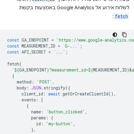
לשלוח אירוע אל Google Analytics באמצעות בקשת
:
fetch
const
GA_ENDPOINT
=
'https://www.google-analytics.co
const
MEASUREMENT_ID
=
`G-...`
;
const
API_SECRET
=
`...`
;
fetch
(
`
${
GA_ENDPOINT
}
?measurement_id=
${
MEASUREMENT_ID
}
&
{
method
:
'POST'
,
body
:
JSON
.
stringify
({
client_id
:
await
getOrCreateClientId
(),
events
:
[
{
name
:
'button_clicked'
,
params
:
{
id
:
'my-button'
,
},