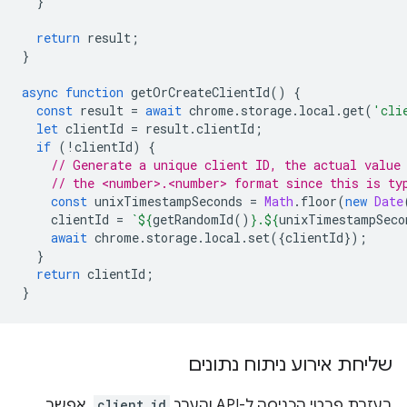
}
return
result
;
}
async
function
getOrCreateClientId
()
{
const
result
=
await
chrome
.
storage
.
local
.
get
(
'cli
let
clientId
=
result
.
clientId
;
if
(
!
clientId
)
{
// Generate a unique client ID, the actual value
// the <number>.<number> format since this is ty
const
unixTimestampSeconds
=
Math
.
floor
(
new
Date
clientId
=
`
${
getRandomId
()
}
.
${
unixTimestampSeco
await
chrome
.
storage
.
local
.
set
({
clientId
});
}
return
clientId
;
}
שליחת אירוע ניתוח נתונים
בעזרת פרטי הכניסה ל-API והערך
client_id
, אפשר