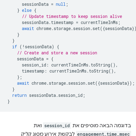
sessionData
=
null
;
}
else
{
// Update timestamp to keep session alive
sessionData
.
timestamp
=
currentTimeInMs
;
await
chrome
.
storage
.
session
.
set
({
sessionData
}
}
}
if
(
!
sessionData
)
{
// Create and store a new session
sessionData
=
{
session_id
:
currentTimeInMs
.
toString
(),
timestamp
:
currentTimeInMs
.
toString
(),
};
await
chrome
.
storage
.
session
.
set
({
sessionData
});
}
return
sessionData
.
session_id
;
}
בדוגמה הבאה מוסיפים את
session_id
ואת
engagement_time_msec
לבקשת אירוע מסוג קליק