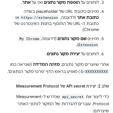
לוחצים על
הוספת מקור נתונים
ואז על
אתר
.
מזינים כתובת URL של placeholder בשדה
כתובת אתר
(לדוגמה,
https://extension
או
כתובת ה-URL של התוסף בחנות האינטרנט של
Chrome).
מזינים
שם מקור נתונים
(לדוגמה,
My Chrome
).
Extension
לוחצים על
יצירת מקור נתונים
.
אחרי שיוצרים מקור נתונים,
מזהה המדידה
(שנראה כמו
G-XXXXXXXXXX
) מופיע בראש הדף 'פרטי מקור הנתונים'.
שלב 2: יצירת API secret של Measurement Protocol
כדי ליצור את
api_secret
שנדרש ל-Measurement
Protocol, עוברים להגדרות של המקור לנתוני האתר
שיצרתם: