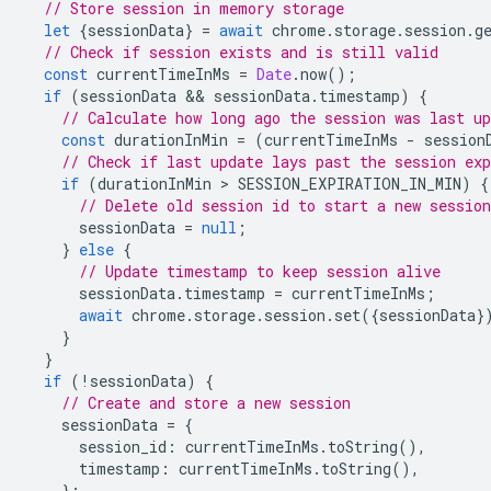
// Store session in memory storage
let
{
sessionData
}
=
await
chrome
.
storage
.
session
.
g
// Check if session exists and is still valid
const
currentTimeInMs
=
Date
.
now
();
if
(
sessionData
 && 
sessionData
.
timestamp
)
{
// Calculate how long ago the session was last up
const
durationInMin
=
(
currentTimeInMs
-
session
// Check if last update lays past the session exp
if
(
durationInMin
 > 
SESSION_EXPIRATION_IN_MIN
)
{
// Delete old session id to start a new session
sessionData
=
null
;
}
else
{
// Update timestamp to keep session alive
sessionData
.
timestamp
=
currentTimeInMs
;
await
chrome
.
storage
.
session
.
set
({
sessionData
}
}
}
if
(
!
sessionData
)
{
// Create and store a new session
sessionData
=
{
session_id
:
currentTimeInMs
.
toString
(),
timestamp
:
currentTimeInMs
.
toString
(),
};