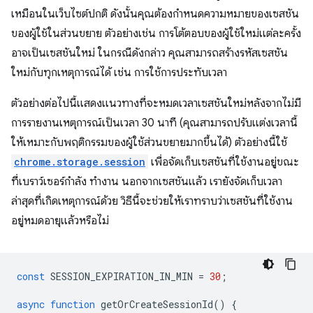
เหมือนในเว็บไซต์ปกติ ดังนั้นคุณต้องกำหนดความหมายของเซสชัน
ของผู้ใช้ในส่วนขยาย ตัวอย่างเช่น การโต้ตอบของผู้ใช้ใหม่แต่ละครั้ง
อาจเป็นเซสชันใหม่ ในกรณีดังกล่าว คุณสามารถสร้างรหัสเซสชัน
ใหม่กับทุกเหตุการณ์ได้ เช่น การใช้การประทับเวลา
ตัวอย่างต่อไปนี้แสดงแนวทางที่จะหมดเวลาเซสชันใหม่หลังจากไม่มี
การรายงานเหตุการณ์เป็นเวลา 30 นาที (คุณสามารถปรับแต่งเวลานี้
ให้เหมาะกับพฤติกรรมของผู้ใช้ส่วนขยายมากขึ้นได้) ตัวอย่างนี้ใช้
chrome.storage.session
เพื่อจัดเก็บเซสชันที่ใช้งานอยู่ขณะ
ที่เบราว์เซอร์กำลัง ทำงาน นอกจากเซสชันแล้ว เรายังจัดเก็บเวลา
ล่าสุดที่เกิดเหตุการณ์ด้วย วิธีนี้จะช่วยให้เราทราบว่าเซสชันที่ใช้งาน
อยู่หมดอายุแล้วหรือไม่
const
SESSION_EXPIRATION_IN_MIN
=
30
;
async
function
getOrCreateSessionId
()
{