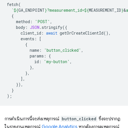
fetch
(
`
${
GA_ENDPOINT
}
?measurement_id=
${
MEASUREMENT_ID
}
&
{
method
:
'POST'
,
body
:
JSON
.
stringify
({
client_id
:
await
getOrCreateClientId
(),
events
:
[
{
name
:
'button_clicked'
,
params
:
{
id
:
'my-button'
,
},
},
],
}),
}
);
การดำเนินการนี้จะส่งเหตุการณ์
button_clicked
ซึ่งจะปรากฏ
ในรายงานเหตุการณ์
Google Analytics
หากต้องการดูเหตุการณ์