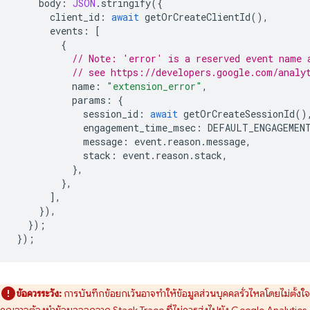
body
:
JSON
.
stringify
({
client_id
:
await
getOrCreateClientId
(),
events
:
[
{
// Note: 'error' is a reserved event name 
// see https://developers.google.com/analy
name
:
"extension_error"
,
params
:
{
session_id
:
await
getOrCreateSessionId
()
engagement_time_msec
:
DEFAULT_ENGAGEMEN
message
:
event
.
reason
.
message
,
stack
:
event
.
reason
.
stack
,
},
},
],
}),
});
});
ข้อควรระวัง:
การบันทึกข้อยกเว้นอาจทำให้ข้อมูลส่วนบุคคลรั่วไหลโดยไม่ตั้งใจ
คุณอาจต้องนำข้อมูลออกจาก Stack Trace ที่ไม่ควรส่งไปยัง Google Analytics