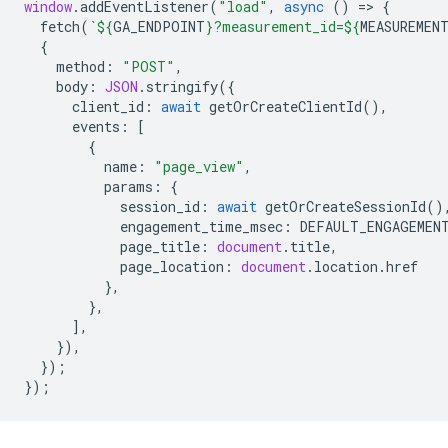
window
.
addEventListener
(
"load"
,
async
()
=
>
{
fetch
(
`
${
GA_ENDPOINT
}
?measurement_id=
${
MEASUREMEN
{
method
:
"POST"
,
body
:
JSON
.
stringify
({
client_id
:
await
getOrCreateClientId
(),
events
:
[
{
name
:
"page_view"
,
params
:
{
session_id
:
await
getOrCreateSessionId
()
engagement_time_msec
:
DEFAULT_ENGAGEMEN
page_title
:
document
.
title
,
page_location
:
document
.
location
.
href
},
},
],
}),
});
});