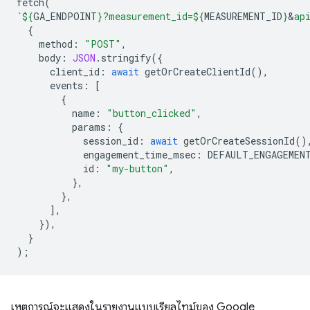
fetch
(
`
${
GA_ENDPOINT
}
?measurement_id=
${
MEASUREMENT_ID
}
&
ap
{
method
:
"POST"
,
body
:
JSON
.
stringify
({
client_id
:
await
getOrCreateClientId
(),
events
:
[
{
name
:
"button_clicked"
,
params
:
{
session_id
:
await
getOrCreateSessionId
()
engagement_time_msec
:
DEFAULT_ENGAGEMEN
id
:
"my-button"
,
},
},
],
}),
}
);
เหตุการณ์จะแสดงในรายงานแบบเรียลไทม์ของ Google