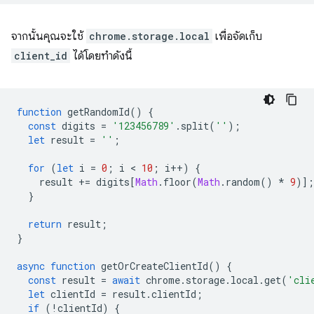
จากนั้นคุณจะใช้
chrome.storage.local
เพื่อจัดเก็บ
client_id
ได้โดยทำดังนี้
function
getRandomId
()
{
const
digits
=
'123456789'
.
split
(
''
);
let
result
=
''
;
for
(
let
i
=
0
;
i
 < 
10
;
i
++
)
{
result
+=
digits
[
Math
.
floor
(
Math
.
random
()
*
9
)];
}
return
result
;
}
async
function
getOrCreateClientId
()
{
const
result
=
await
chrome
.
storage
.
local
.
get
(
'cli
let
clientId
=
result
.
clientId
;
if
(
!
clientId
)
{