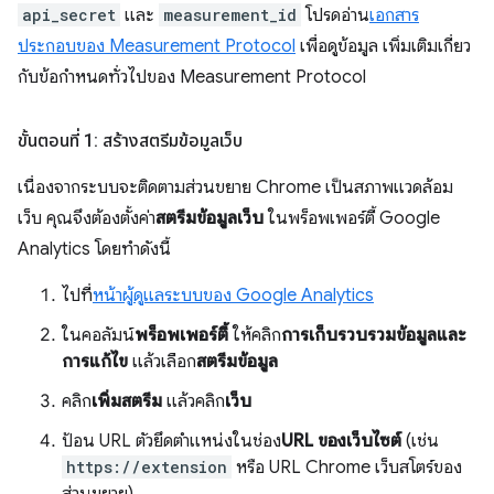
api_secret
และ
measurement_id
โปรดอ่าน
เอกสาร
ประกอบของ Measurement Protocol
เพื่อดูข้อมูล เพิ่มเติมเกี่ยว
กับข้อกำหนดทั่วไปของ Measurement Protocol
ขั้นตอนที่ 1: สร้างสตรีมข้อมูลเว็บ
เนื่องจากระบบจะติดตามส่วนขยาย Chrome เป็นสภาพแวดล้อม
เว็บ คุณจึงต้องตั้งค่า
สตรีมข้อมูลเว็บ
ในพร็อพเพอร์ตี้ Google
Analytics โดยทำดังนี้
ไปที่
หน้าผู้ดูแลระบบของ Google Analytics
ในคอลัมน์
พร็อพเพอร์ตี้
ให้คลิก
การเก็บรวบรวมข้อมูลและ
การแก้ไข
แล้วเลือก
สตรีมข้อมูล
คลิก
เพิ่มสตรีม
แล้วคลิก
เว็บ
ป้อน URL ตัวยึดตำแหน่งในช่อง
URL ของเว็บไซต์
(เช่น
https://extension
หรือ URL Chrome เว็บสโตร์ของ